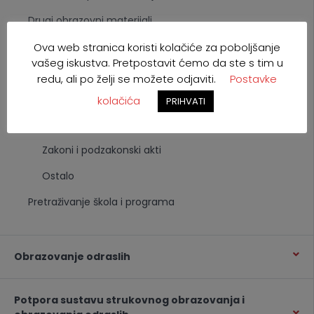
Drugi obrazovni materijali
Popis odobrenih drugih obrazovnih materijala
Ova web stranica koristi kolačiće za poboljšanje
vašeg iskustva. Pretpostavit ćemo da ste s tim u
Popis skupova ishoda učenja za izradu DOM-ova
redu, ali po želji se možete odjaviti.
Postavke
Dokumenti
kolačića
PRIHVATI
Strateški dokumenti
Zakoni i podzakonski akti
Ostalo
Pretraživanje škola i programa
Obrazovanje odraslih
Potpora sustavu strukovnog obrazovanja i