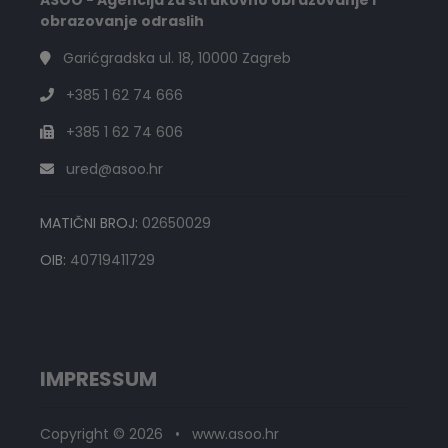
ASOO - Agencija za strukovno obrazovanje i
obrazovanje odraslih
Garićgradska ul. 18, 10000 Zagreb
+385 1 62 74 666
+385 1 62 74 606
ured@asoo.hr
MATIČNI BROJ:
02650029
OIB:
40719411729
IMPRESSUM
Copyright © 2026 • www.asoo.hr