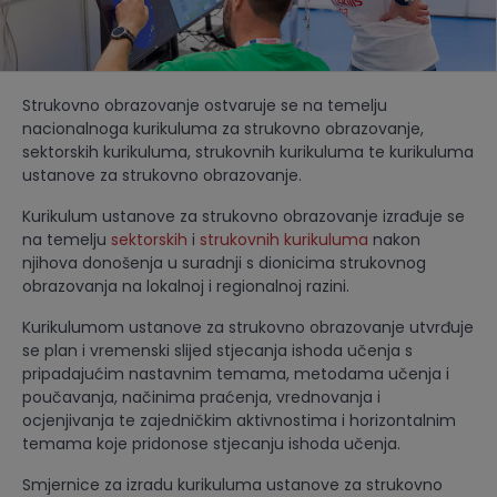
Strukovno obrazovanje ostvaruje se na temelju
nacionalnoga kurikuluma za strukovno obrazovanje,
sektorskih kurikuluma, strukovnih kurikuluma te kurikuluma
ustanove za strukovno obrazovanje
.
Kurikulum ustanove za strukovno obrazovanje izrađuje se
na temelju
sektorskih
i
strukovnih kurikuluma
nakon
njihova donošenja u suradnji s dionicima strukovnog
obrazovanja na lokalnoj i regionalnoj razini.
Kurikulumom ustanove za strukovno obrazovanje utvrđuje
se plan i vremenski slijed stjecanja ishoda učenja s
pripadajućim nastavnim temama, metodama učenja i
poučavanja, načinima praćenja, vrednovanja i
ocjenjivanja te zajedničkim aktivnostima i horizontalnim
temama koje pridonose stjecanju ishoda učenja.
S
mjernice za izradu kurikuluma ustanove za strukovno