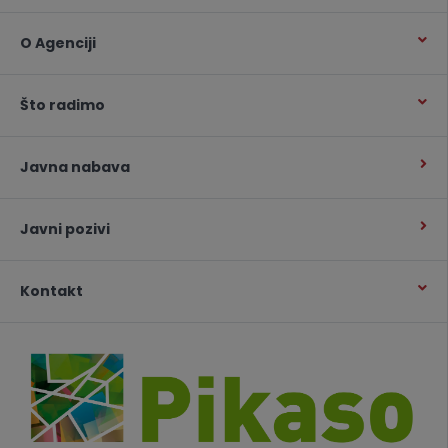
O Agenciji
Što radimo
Javna nabava
Javni pozivi
Kontakt