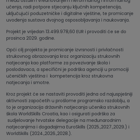
među ostalim vrednovanjem neformalnog i informalnog
učenja, radi potpore stjecanju ključnih kompetencija,
uključujući poduzetničke i digitalne vještine, te promicanje
uvođenja sustava dvojnog osposobljavanja i naukovanja.
Projekt je vrijedan 13.499.978,60 EUR i provoditi će se do
prosinca 2029. godine.
Opći cilj projekta je promicanje izvrsnosti i privlačnosti
strukovnog obrazovanja kroz organizaciju strukovnih
natjecanja kao platforme za povezivanje škola i
poslodavaca, a specifični je podrška agenciji u promociji
učeničkih vještina i kompetencija kroz strukovna
natjecanja i smotre.
Kroz projekt će se nastaviti provoditi jedna od najuspješniji
aktivnosti započetih u prošlome programsko razdoblju, a
to je organizacija državnih natjecanja učenika strukovnih
škola WorldSkills Croatia, kao i osigurati podrška za
sudjelovanje hrvatske delegacije na međunarodnim
natjecanjima i događajima EuroSkills (2025.,2027.,2029.) i
WorldSkills (2024.,2026.,2028.).