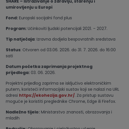
SHARE – Istraživanje o zdravlju, starenju i
umirovljenju u Europi
Fond:
Europski socijalni fond plus
Program:
Učinkoviti ljudski potencijali 2021. – 2027.
Tip natječaja
: Izravna dodjela bespovratnih sredstava
Status
: Otvoren od 03.06. 2026. do 31. 7. 2026. do 16:00
sati
Datum početka zaprimanja projektnog
prijedloga:
03. 06. 2026.
Projektni prijedlog zaprima se isključivo elektroničkim
putem, koristeći informacijski sustav koji se nalazi na URL
adresi
https://ekohezija.gov.hr/
. Za pristup sustavu
moguće je koristiti preglednike Chrome, Edge ili Firefox.
Nadležno tijelo:
Ministarstvo znanosti, obrazovanja i
mladih
Područje:
Obrazovanje i cjeloživotno učenje