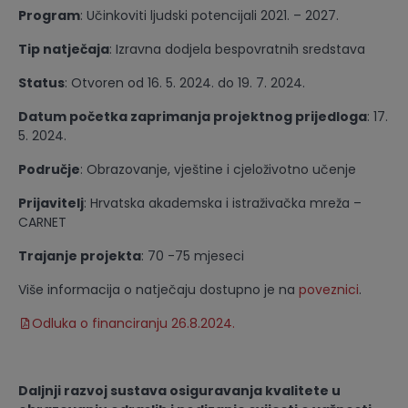
Program
: Učinkoviti ljudski potencijali 2021. – 2027.
Tip natječaja
: Izravna dodjela bespovratnih sredstava
Status
: Otvoren od 16. 5. 2024. do 19. 7. 2024.
Datum početka zaprimanja projektnog prijedloga
: 17.
5. 2024.
Područje
: Obrazovanje, vještine i cjeloživotno učenje
Prijavitelj
: Hrvatska akademska i istraživačka mreža –
CARNET
Trajanje projekta
: 70 -75 mjeseci
Više informacija o natječaju dostupno je na
poveznici
.
Odluka o financiranju 26.8.2024.
Daljnji razvoj sustava osiguravanja kvalitete u