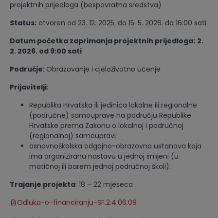
projektnih prijedloga (bespovratna sredstva)
Status:
otvoren od 23. 12. 2025. do 15. 5. 2026. do 16:00 sati
Datum početka zaprimanja projektnih prijedloga:
2.
2. 2026. od 9:00 sati
Područje
: Obrazovanje i cjeloživotno učenje
Prijavitelji
:
Republika Hrvatska ili jedinica lokalne ili regionalne
(područne) samouprave na području Republike
Hrvatske prema Zakonu o lokalnoj i područnoj
(regionalnoj) samoupravi
osnovnoškolska odgojno-obrazovna ustanova koja
ima organiziranu nastavu u jednoj smjeni (u
matičnoj ili barem jednoj područnoj školi).
Trajanje projekta
: 18 – 22 mjeseca
Odluka-o-financiranju-SF.2.4.06.09