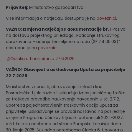
Prijavitelj
: Ministarstvo gospodarstva
Više informacija o natječaju dostupno je na
poveznici
.
VAŽNO: Izmjena natječajne dokumentacije br. 1
Poziva
na dostavu projektnog prijedloga „Poticanje strukovnog
obrazovanja – učenje temeljeno na radu (SF.2.4.05.03)“
dostupna je na
poveznici
.
Odluka o financiranju 27.6.2025.
VAŽNO! Obavijest o usklađivanju Uputa za prijavitelje
22.7.2025.
Ministarstvo znanosti, obrazovanja i mladih kao
Posredničko tijelo razine 1 usklađuje iznos jediničnog troška
za troškove provedbe naukovanja navedenih u tč. 2.7.2.
Upotreba pojednostavljenih troškovnih opcija Uputa za
prijavitelje. Usklađivanje se provodi nastavno na posljednje
izmjene Programa Učinkoviti ljudski potencijali 2021.-2027.
v 5.1. koje su odobrene od strane Europske komisije dana
30. lipnja 2025. Sukladno odredbama Članka 6. Ugovora o