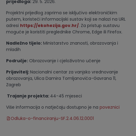
prijedloga:
29. 5. 2026.
Projektni prijedlog zaprima se isključivo elektroničkim
putem, koristeći informacijski sustav koji se nalazi na URL
adresi
https://ekohezija.gov.hr/
. Za pristup sustavu
moguće je koristiti preglednike Chrome, Edge ili Firefox.
Nadležno tijelo:
Ministarstvo znanosti, obrazovanja i
mladih
Područje:
Obrazovanje i cjeloživotno učenje
Prijavitelj:
Nacionalni centar za vanjsko vrednovanje
obrazovanja, Ulica Damira Tomljanovića-Gavrana 11,
Zagreb
Trajanje projekta:
44-45 mjeseci
Više informacija o natječaju dostupno je na
poveznici
Odluka-o-financiranju-SF.2.4.06.12.0001