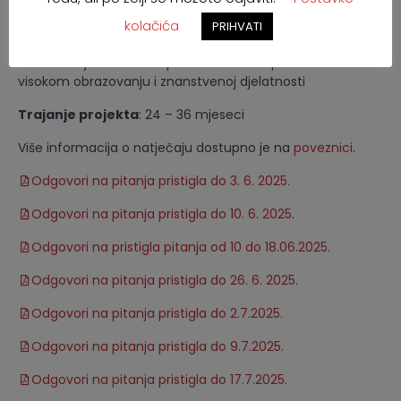
kolačića
Prijavitelji
: Javna i privatna visoka učilišta upisana u
PRIHVATI
Upisnik visokih učilišta u nadležnosti Ministarstva znanosti,
obrazovanja i mladih Republike Hrvatske prema Zakonu o
visokom obrazovanju i znanstvenoj djelatnosti
Trajanje projekta
: 24 – 36 mjeseci
Više informacija o natječaju dostupno je na
poveznici
.
Odgovori na pitanja pristigla do 3. 6. 2025.
Odgovori na pitanja pristigla do 10. 6. 2025.
Odgovori na pristigla pitanja od 10 do 18.06.2025.
Odgovori na pitanja pristigla do 26. 6. 2025.
Odgovori na pitanja pristigla do 2.7.2025.
Odgovori na pitanja pristigla do 9.7.2025.
Odgovori na pitanja pristigla do 17.7.2025.