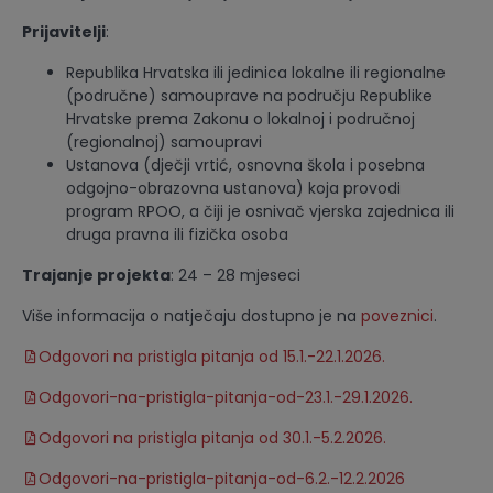
Prijavitelji
:
Republika Hrvatska ili jedinica lokalne ili regionalne
(područne) samouprave na području Republike
Hrvatske prema Zakonu o lokalnoj i područnoj
(regionalnoj) samoupravi
Ustanova (dječji vrtić, osnovna škola i posebna
odgojno-obrazovna ustanova) koja provodi
program RPOO, a čiji je osnivač vjerska zajednica ili
druga pravna ili fizička osoba
Trajanje projekta
: 24 – 28 mjeseci
Više informacija o natječaju dostupno je na
poveznici
.
Odgovori na pristigla pitanja od 15.1.-22.1.2026.
Odgovori-na-pristigla-pitanja-od-23.1.-29.1.2026.
Odgovori na pristigla pitanja od 30.1.-5.2.2026.
Odgovori-na-pristigla-pitanja-od-6.2.-12.2.2026