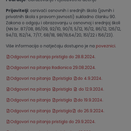
Prijavitelji
: osnivači osnovnih i srednjih škola (javnih i
privatnih škola s pravom javnosti) sukladno članku 90.
Zakona o odgoju i obrazovanju u osnovnoj i srednjoj školi
(NN br. 87/08, 86/09, 92/10, 90/11, 5/12, 16/12, 86/12, 126/12,
94/13, 152/14, 7/17, 68/18, 98/19,64/20, 151/22 i 156/23).
Više informacija o natječaju dostupno je na
poveznici
.
Odgovori na pitanja pristigla do 28.8.2024.
Odgovori na pitanja Radionica 29.08.2024.
Odgovori na pitanja
pristigla
do 4.9.2024.
Odgovori na pitanja
pristigla
do 12.9.2024.
Odgovori na pitanja
pristigla
do 19.9.2024.
Odgovori na pitanja
pristigla
do 26.9.2024.
Odgovori na pitanja pristigla do 29.9.2024.