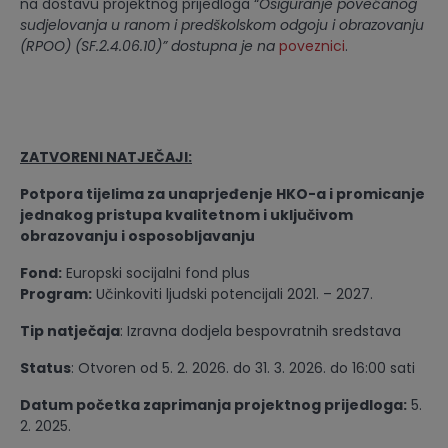
na dostavu projektnog prijedloga “
Osiguranje povećanog
sudjelovanja u ranom i predškolskom odgoju i obrazovanju
(RPOO) (SF.2.4.06.10)” dostupna je na
poveznici
.
ZATVORENI NATJEČAJI:
Potpora tijelima za unaprjeđenje HKO-a i promicanje
jednakog pristupa kvalitetnom i uključivom
obrazovanju i osposobljavanju
Fond:
Europski socijalni fond plus
Program:
Učinkoviti ljudski potencijali 2021. – 2027.
Tip natječaja
: Izravna dodjela bespovratnih sredstava
Status
: Otvoren od 5. 2. 2026. do 31. 3. 2026. do 16:00 sati
Datum početka zaprimanja projektnog prijedloga:
5.
2. 2025.