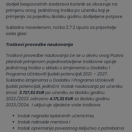
dodjeli bespovratnih sredstava Korisnik se obvezuje na
primjenu onog jediničnog troška po učeniku koji je
primjenjiv za pojedinu školsku godinu dodijeljene potpore.
Sukladno navedenom, točka 2.7.2 Uputa za prijavitelje
sada glasi:
Troškovi provedbe naukovanja
Troškovi provedbe naukovanja će se u okviru ovog Poziva
planirati primjenom pojednostavljene troškovne opcije
jediničnog troška u skladu s izmjenama u Dodatku 1
Programa Učinkoviti ljudski potencijali 2021. – 2027.
Sukladno izmjenama u Dodatku 1 Programa Učinkoviti
ljudski potencijali, jedinični trošak naukovanja po učeniku
iznosi
3.727,62 EUR
po učeniku za školsku godinu
2022./2023. odnosno
4.171,32 EUR
za školsku godinu
2023./2024. i uključuje sljedeće vrste troškova:
trošak nagrada isplaćenih učenicima,
trošak naknade mentora i
trošak opremanja povezanog isključivo s potrebama