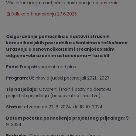
Više informacija o natječaju dostupno je na
poveznici
.
Odluka o financiranju 27.6.2025.
Osiguravanje pomoćnika u nastavi i stručnih
komunikacijskih posrednika učenicima s teškoćama
u razvoju u osnovnoškolskim i srednjoškolskim
odgojno-obrazovnim ustanovama – faza VII
Fond:
Europski socijalni fond plus
Program:
Učinkoviti ljudski potencijali 2021.-2027.
Tip natječaja:
Otvoreni (trajni) poziv na dostavu
projektnih prijedloga (bespovratna sredstva)
Status:
otvoren od 22. 8. 2024. do 18. 10. 2024.
Datum početka podnošenja projektnog prijedloga:
9.
9. 2024.
Područje
: Obrazovanje i cjeloživotno učenje