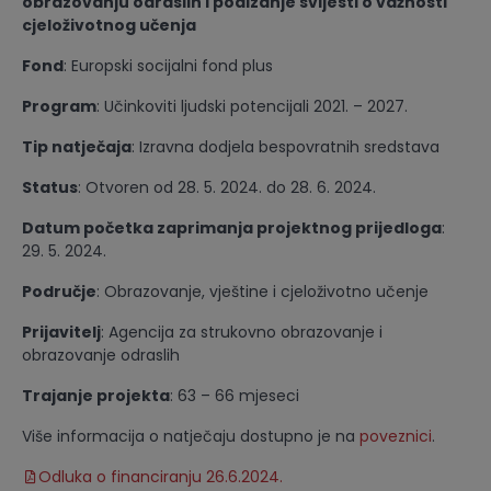
obrazovanju odraslih i podizanje svijesti o važnosti
cjeloživotnog učenja
Fond
: Europski socijalni fond plus
Program
: Učinkoviti ljudski potencijali 2021. – 2027.
Tip natječaja
: Izravna dodjela bespovratnih sredstava
Status
: Otvoren od 28. 5. 2024. do 28. 6. 2024.
Datum početka zaprimanja projektnog prijedloga
:
29. 5. 2024.
Područje
: Obrazovanje, vještine i cjeloživotno učenje
Prijavitelj
: Agencija za strukovno obrazovanje i
obrazovanje odraslih
Trajanje projekta
: 63 – 66 mjeseci
Više informacija o natječaju dostupno je na
poveznici
.
Odluka o financiranju 26.6.2024.