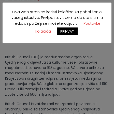
Ova web stranica koristi kolačiće za poboljšanje
vašeg iskustva. Pretpostavit ćemo da ste s tim u
redu, ali po želji se možete odjaviti.
Postavke
kolačića
PRIHVATI
British Council (BC) je međunarodna organizacija
Ujedinjenog Kraljevstva za kulturne veze i obrazovne
mogućnosti, osnovana 1934. godine. BC stvara prilike za
međunarodnu suradnju između stanovnika Ujedinjenog
Kraljevstva i drugih zemalja i širom svijeta među njima
grade povjerenje. BC je globalna organizacija s više od 190
ureda u 110 zemalja i teritorija. Svake godine utječe na
živote više od 500 milijuna ljudi.
British Council Hrvatska radi na izgradnji povjerenja i
stvaranju prilika za stanovnike Ujedinjenog Kraljevstva i