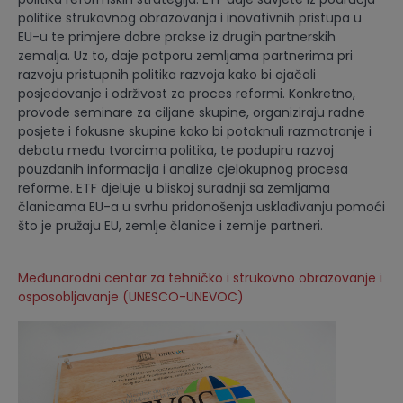
politike strukovnog obrazovanja i inovativnih pristupa u
EU-u te primjere dobre prakse iz drugih partnerskih
zemalja. Uz to, daje potporu zemljama partnerima pri
razvoju pristupnih politika razvoja kako bi ojačali
posjedovanje i održivost za proces reformi. Konkretno,
provode seminare za ciljane skupine, organiziraju radne
posjete i fokusne skupine kako bi potaknuli razmatranje i
debatu među tvorcima politika, te podupiru razvoj
pouzdanih informacija i analize cjelokupnog procesa
reforme. ETF djeluje u bliskoj suradnji sa zemljama
članicama EU-a u svrhu pridonošenja usklađivanju pomoći
što je pružaju EU, zemlje članice i zemlje partneri.
Međunarodni centar za tehničko i strukovno obrazovanje i
osposobljavanje (UNESCO-UNEVOC)