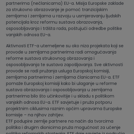
partnerima (nečlanicama) EU-a. Misija Europske zaklade
za strukovno obrazovanje je pomoć tranzicijskim
zemljama i zemljama u razvoju u usmjeravanju ljudskih
potencijala kroz reformu sustava obrazovanja,
osposobljavanja i tržišta rada, poštujući odredbe politike
vanjskih odnosa EU-a.
Aktivnosti ETF-a utemeljene su oko niza projekata koji se
provode u zemljama partnerima radi omogućavanja
reforme sustava strukovnog obrazovanja i
osposobljavanja te sustava zapošljavanja. Sve aktivnosti
provode se radi pružanja usluga Europskoj komisiji,
zemljama partnerima i zemljama članicama EU-a. ETF
pomaže Europskoj komisiji kako bi ulaganje u reforme
sustava obrazovanja i osposobljavanja u zemljama
partnerima bilo što učinkovitije i u skladu s politikom
vanjskih odnosa EU-a. ETF savjetuje i pruža potporu
projektnim ciklusima raznim općim upravama Europske
komisije – na njihov zahtjev.
ETF podupire zemlje partnere na način da tvorcima
politika i drugim dionicima pruža mogućnost za učenje
politika reformskih strategija. ETF daje savjete iz područja