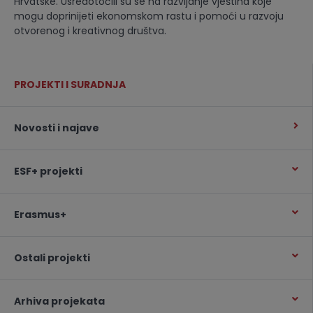
Hrvatske. Usredotočili su se na razvijanje vještina koje
mogu doprinijeti ekonomskom rastu i pomoći u razvoju
otvorenog i kreativnog društva.
PROJEKTI I SURADNJA
Novosti i najave
ESF+ projekti
Erasmus+
Ostali projekti
Arhiva projekata