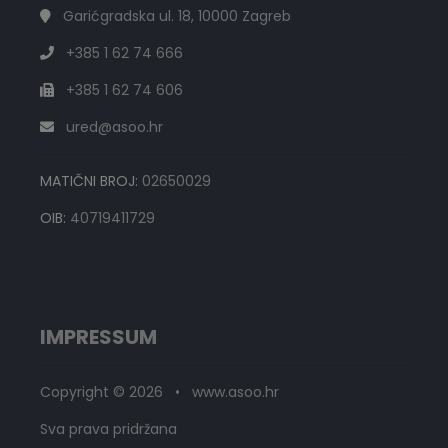
Garićgradska ul. 18, 10000 Zagreb
+385 1 62 74 666
+385 1 62 74 606
ured@asoo.hr
MATIČNI BROJ:
02650029
OIB:
40719411729
IMPRESSUM
Copyright © 2026 • www.asoo.hr
Sva prava pridržana