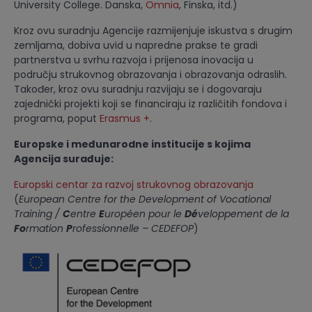
University College. Danska,
Omnia
, Finska, itd.)
Kroz ovu suradnju Agencije razmijenjuje iskustva s drugim
zemljama, dobiva uvid u napredne prakse te gradi
partnerstva u svrhu razvoja i prijenosa inovacija u
području strukovnog obrazovanja i obrazovanja odraslih.
Također, kroz ovu suradnju razvijaju se i dogovaraju
zajednički projekti koji se financiraju iz različitih fondova i
programa, poput
Erasmus +
.
Europske i međunarodne institucije s kojima
Agencija surađuje:
Europski centar za razvoj strukovnog obrazovanja
(
European Centre for the Development of Vocational
Training /
C
entre
E
uropéen pour le
Dé
veloppement de la
Fo
rmation
P
rofessionnelle – CEDEFOP
)