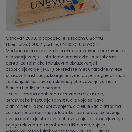
Osnovan 2000., a započeo je s radom u Bonnu
(Njemačka) 2002. godine. UNESCO-UNEVOC –
Međunarodni centar za tehničko i strukovno obrazovanje i
osposobljavanje – istodobno predstavlja specijalizirani
centar za tehničko i strukovno obrazovanje i
osposobljavanje (TVET) te središte međunarodne mreže
strukovnih institucija, kojega je svrha da pomogne osnažiti
i unaprijediti sustave strukovnog obrazovanja zemalja
članica Ujedinjenih naroda.
UNEVOC mreža obuhvaća državna ministarstva,
istraživačke institucije te institucije koje se bave
planiranjem i osposobljavanjem, a djeluje kao platforma
za razmjenu informacija. Ideal koji usmjerava djelovanje
ovoga centra je strukovno obrazovanje i osposobljavanje
koje je relevantno za potrebe tržišta rada, koje je
visokokvalitetno i široko dostupno. UNESCO-UNEVOC