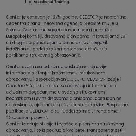
Centar je osnovan je 1975. godine. CEDEFOP je neprofitna,
decentralizirana i neovisna agencija. Sjedište mu je u
Solunu. Centar ima savjetodavnu ulogu i pomaže
Europskoj komisiji, državama članicama, institucijama EU-
a i drugim organizacijama da na osnovi njegovih
istraživanja i podataka kompetentno odlučuju o
politikama strukovnog obrazovanja.
Centar svojim suradnicima priskrbljuje najnovije
informacije o stanju i kretanjima u strukovnom
obrazovanju i osposobljavanju u EU-u. CEDEFOP izdaje i
Cedefop Info
, list u kojem se objavljuju informacije o
aktualnim događanjima u svezi sa strukovnom
izobrazbom u svim državama članicama, dostupan na
engleskome, njemačkom i francuskome jeziku. Besplatne
publikacije CEDEFOP-a su “Cedefop Info”, “Panorama” i
“Discussion papers”.
Centar izrađuje studije i izvješća o pitanjima strukovnog
obrazovanja, i to iz područja kvalitete, transparentnosti i