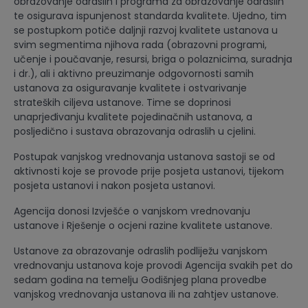
obrazovanje odraslih i programa za obrazovanje odraslih
te osigurava ispunjenost standarda kvalitete. Ujedno, tim
se postupkom potiče daljnji razvoj kvalitete ustanova u
svim segmentima njihova rada (obrazovni programi,
učenje i poučavanje, resursi, briga o polaznicima, suradnja
i dr.), ali i aktivno preuzimanje odgovornosti samih
ustanova za osiguravanje kvalitete i ostvarivanje
strateških ciljeva ustanove. Time se doprinosi
unaprjeđivanju kvalitete pojedinačnih ustanova, a
posljedično i sustava obrazovanja odraslih u cjelini.
Postupak vanjskog vrednovanja ustanova sastoji se od
aktivnosti koje se provode prije posjeta ustanovi, tijekom
posjeta ustanovi i nakon posjeta ustanovi.
Agencija donosi Izvješće o vanjskom vrednovanju
ustanove i Rješenje o ocjeni razine kvalitete ustanove.
Ustanove za obrazovanje odraslih podliježu vanjskom
vrednovanju ustanova koje provodi Agencija svakih pet do
sedam godina na temelju Godišnjeg plana provedbe
vanjskog vrednovanja ustanova ili na zahtjev ustanove.