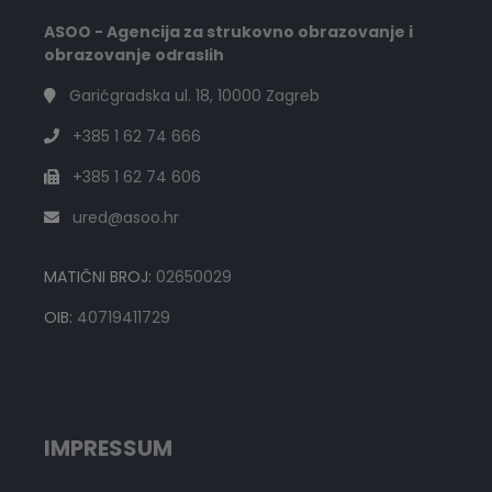
ASOO - Agencija za strukovno obrazovanje i
obrazovanje odraslih
Garićgradska ul. 18, 10000 Zagreb
+385 1 62 74 666
+385 1 62 74 606
ured@asoo.hr
MATIČNI BROJ:
02650029
OIB:
40719411729
IMPRESSUM