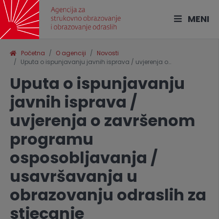
MENI
Početna
O agenciji
Novosti
Uputa o ispunjavanju javnih isprava / uvjerenja o…
Uputa o ispunjavanju
javnih isprava /
uvjerenja o završenom
programu
osposobljavanja /
usavršavanja u
obrazovanju odraslih za
stjecanje