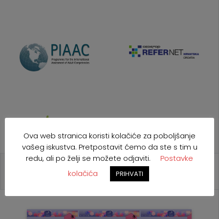
Ova web stranica koristi kolačiće za poboljšanje
vašeg iskustva. Pretpostavit ćemo da ste s tim u
redu, ali po želji se možete odjaviti.
Postavke
kolačića
PRIHVATI
NAJAVE
POZIVI
NATJEČAJI
EU