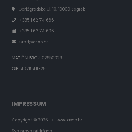
Garićgradska ul. 18, 10000 Zagreb
+385 1 62 74 666
+385 1 62 74 606
ured@asoo.hr
MATIČNI BROJ:
02650029
OIB:
40719411729
IMPRESSUM
Copyright © 2026 • www.asoo.hr
Sva prava pridržana