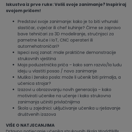
Iskustva iz prve ruke: Voliš svoje zanimanje? Inspiriraj
svojom pričom!
Predstavi svoje zanimanje: kako je to biti vrhunski
slastičar, cvjećar ili chef kuhinje? Čime se zapravo
bave tehničari za 3D modeliranje, stručnjaci za
pametne kuće i IoT, CNC operateri ili
automehatroničari?
Ispeci svoj zanat: male praktične demonstracije
strukovnih vještina
Moja poduzetnička priča – kako sam razvio/la ludu
ideju u vlastiti posao / novo zanimanje
Muška i ženska posla: može li učenik biti primalja, a
učenica strojar?
Izazovi u obrazovanju novih generacija – kako
motivirati učenike na učenje i kako strukovna
zanimanja učiniti privlačnijima
Škola u zajednici: uključivanje učenika u rješavanje
društvenih izazova
VIŠE O NATJECANJIMA
Državno natjecanje učenika strukovnih škola WorldSkills