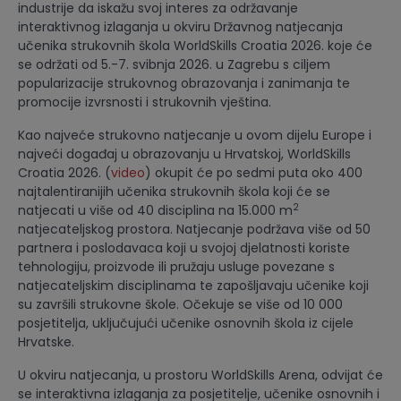
industrije da iskažu svoj interes za održavanje
interaktivnog izlaganja u okviru Državnog natjecanja
učenika strukovnih škola WorldSkills Croatia 2026. koje će
se održati od 5.-7. svibnja 2026. u Zagrebu s ciljem
popularizacije strukovnog obrazovanja i zanimanja te
promocije izvrsnosti i strukovnih vještina.
Kao najveće strukovno natjecanje u ovom dijelu Europe i
najveći događaj u obrazovanju u Hrvatskoj, WorldSkills
Croatia 2026. (
video
) okupit će po sedmi puta oko 400
najtalentiranijih učenika strukovnih škola koji će se
2
natjecati u više od 40 disciplina na 15.000 m
natjecateljskog prostora. Natjecanje podržava više od 50
partnera i poslodavaca koji u svojoj djelatnosti koriste
tehnologiju, proizvode ili pružaju usluge povezane s
natjecateljskim disciplinama te zapošljavaju učenike koji
su završili strukovne škole. Očekuje se više od 10 000
posjetitelja, uključujući učenike osnovnih škola iz cijele
Hrvatske.
U okviru natjecanja, u prostoru WorldSkills Arena, odvijat će
se interaktivna izlaganja za posjetitelje, učenike osnovnih i