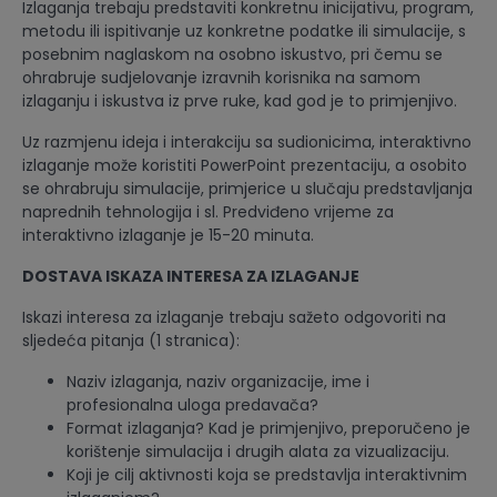
Izlaganja trebaju predstaviti konkretnu inicijativu, program,
metodu ili ispitivanje uz konkretne podatke ili simulacije, s
posebnim naglaskom na osobno iskustvo, pri čemu se
ohrabruje sudjelovanje izravnih korisnika na samom
izlaganju i iskustva iz prve ruke, kad god je to primjenjivo.
Uz razmjenu ideja i interakciju sa sudionicima, interaktivno
izlaganje može koristiti PowerPoint prezentaciju, a osobito
se ohrabruju simulacije, primjerice u slučaju predstavljanja
naprednih tehnologija i sl. Predviđeno vrijeme za
interaktivno izlaganje je 15-20 minuta.
DOSTAVA ISKAZA INTERESA ZA IZLAGANJE
Iskazi interesa za izlaganje trebaju sažeto odgovoriti na
sljedeća pitanja (1 stranica):
Naziv izlaganja, naziv organizacije, ime i
profesionalna uloga predavača?
Format izlaganja? Kad je primjenjivo, preporučeno je
korištenje simulacija i drugih alata za vizualizaciju.
Koji je cilj aktivnosti koja se predstavlja interaktivnim