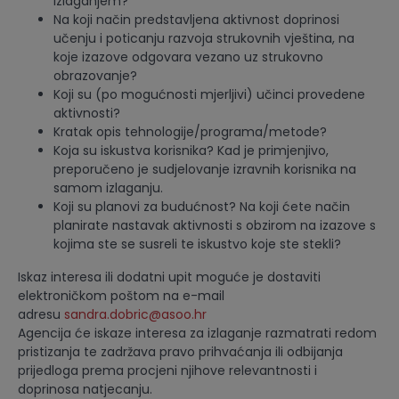
izlaganjem?
Na koji način predstavljena aktivnost doprinosi
učenju i poticanju razvoja strukovnih vještina, na
koje izazove odgovara vezano uz strukovno
obrazovanje?
Koji su (po mogućnosti mjerljivi) učinci provedene
aktivnosti?
Kratak opis tehnologije/programa/metode?
Koja su iskustva korisnika? Kad je primjenjivo,
preporučeno je sudjelovanje izravnih korisnika na
samom izlaganju.
Koji su planovi za budućnost? Na koji ćete način
planirate nastavak aktivnosti s obzirom na izazove s
kojima ste se susreli te iskustvo koje ste stekli?
Iskaz interesa ili dodatni upit moguće je dostaviti
elektroničkom poštom na e-mail
adresu
sandra.dobric@asoo.hr
Agencija će iskaze interesa za izlaganje razmatrati redom
pristizanja te zadržava pravo prihvaćanja ili odbijanja
prijedloga prema procjeni njihove relevantnosti i
doprinosa natjecanju.