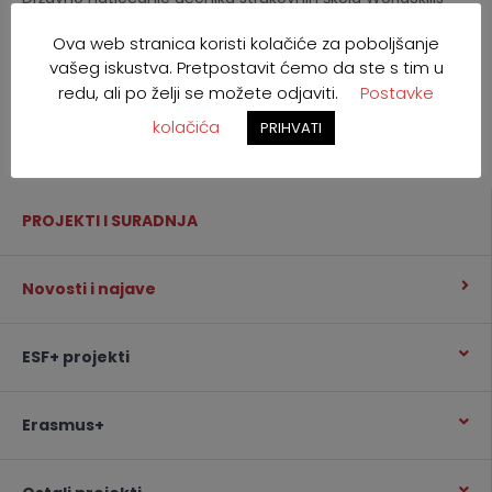
Croatia 2026. se odvija uz podršku projekta Podrška
Ova web stranica koristi kolačiće za poboljšanje
izvrsnosti, inovativnosti i vidljivosti strukovnog obrazovanja
i osposobljavanja koji se financira iz Europskog socijalnog
vašeg iskustva. Pretpostavit ćemo da ste s tim u
fonda+. Više informacija o natjecateljskim disciplinama
redu, ali po želji se možete odjaviti.
Postavke
dostupno je na mrežnoj
kolačića
PRIHVATI
stranici:
https://worldskillscroatia.hr/
PROJEKTI I SURADNJA
Novosti i najave
ESF+ projekti
Erasmus+