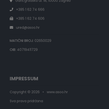
Garićgradska ul. 18, 10000 Zagreb
+385 1 62 74 666
+385 1 62 74 606
ured@asoo.hr
MATIČNI BROJ:
02650029
OIB:
40719411729
IMPRESSUM
Copyright © 2026 • www.asoo.hr
Sva prava pridržana