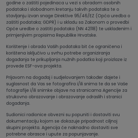
godine o zaštiti pojedinaca u vezi s obradom osobnih
podataka i slobodnom kretanju takvih podataka te o
stavljanju izvan snage Direktive 95/46/EZ (Opća uredba o
zaštiti podataka; GDPR) i u skladu sa Zakonom o provedbi
Opće uredbe o zaštiti podataka (NN 42118) te usklađenim i
primjenjivim propisima Republike Hrvatske.
Korištenje i obrada Vaših podataka bit će ograničena i
korištena isključivo u svrhu potrebe organiziranja
događanja te prikupljanja nužnih podatka koji proizlaze iz
provede ESF-ova projekta.
Prijavom na događaj i sudjelovanjem također dajete i
suglasnost da Vas se fotografira i/ili snima te da se Vaše
fotografije i/ili snimke objave na stranicama Agencije za
strukovno obrazovanje i obrazovanje odraslih i stranici
događanja.
Sudionici radionice obvezni su popuniti i dostaviti svu
dokumentaciju kojom se dokazuje pripadnost ciljnoj
skupini projekta. Agencija će naknadno dostaviti sve
potrebne obrasce i upute za popunjavanje.