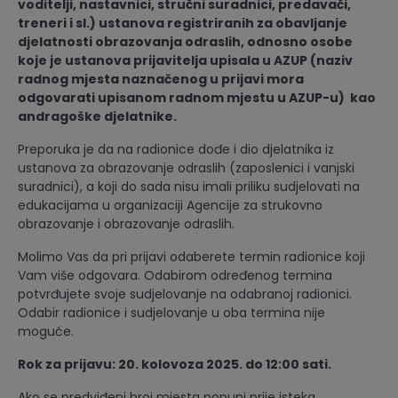
voditelji, nastavnici, stručni suradnici, predavači,
treneri i sl.) ustanova registriranih za obavljanje
djelatnosti obrazovanja odraslih, odnosno osobe
koje je ustanova prijavitelja upisala u AZUP (naziv
radnog mjesta naznačenog u prijavi mora
odgovarati upisanom radnom mjestu u AZUP-u) kao
andragoške djelatnike.
Preporuka je da na radionice dođe i dio djelatnika iz
ustanova za obrazovanje odraslih (zaposlenici i vanjski
suradnici), a koji do sada nisu imali priliku sudjelovati na
edukacijama u organizaciji Agencije za strukovno
obrazovanje i obrazovanje odraslih.
Molimo Vas da pri prijavi odaberete termin radionice koji
Vam više odgovara. Odabirom određenog termina
potvrđujete svoje sudjelovanje na odabranoj radionici.
Odabir radionice i sudjelovanje u oba termina nije
moguće.
Rok za prijavu: 20. kolovoza 2025. do 12:00 sati.
Ako se predviđeni broj mjesta popuni prije isteka