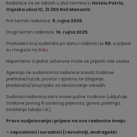
Radionice će se održati u dva termina u
Hotelu Patria,
Osječka ulica 1C, 31 300 Beli Manastir
.
Prvi termin radionice:
9. rujna 2025.
Drugi termin radionice:
10. rujna 2025
.
Predviđeni broj sudionika po danu i radionici je
50
, a prijave
su moguće na
linku
.
Napomena: iz jedne ustanove može se prijaviti više osoba.
Agencija će sudionicima radionice snositi troškove
prehrane/ručak, prostor i opremu te izlaganja
predavača/stručnjaka za obrazovanje odraslih.
Sudionici radionica sami snose putne troškove (uključuje
troškove javnog ili osobnog prijevoza, goriva, parkinga,
korištenja taksija i sl.).
Pravo sudjelovanja i prijave na ove radionice imaju:
– zaposlenici i suradnici (ravnatelji, andragoški