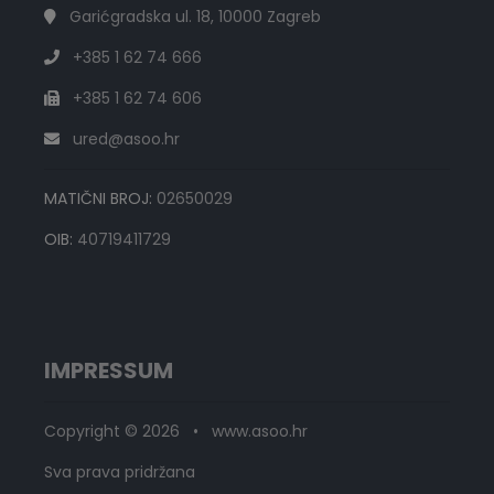
Garićgradska ul. 18, 10000 Zagreb
+385 1 62 74 666
+385 1 62 74 606
ured@asoo.hr
MATIČNI BROJ:
02650029
OIB:
40719411729
IMPRESSUM
Copyright © 2026 • www.asoo.hr
Sva prava pridržana