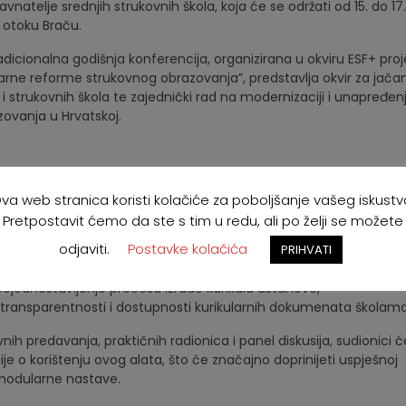
avnatelje srednjih strukovnih škola, koja će se održati od 15. do 17.
 otoku Braču.
icionalna godišnja konferencija, organizirana u okviru ESF+ proje
arne reforme strukovnog obrazovanja”, predstavlja okvir za jača
i strukovnih škola te zajednički rad na modernizaciji i unapređen
ovanja u Hrvatskoj.
italna transformacija kurikuluma – e-Kurikulum
va web stranica koristi kolačiće za poboljšanje vašeg iskustv
erencija bit će usmjerena na predstavljanje i primjenu e-Kurik
Pretpostavit ćemo da ste s tim u redu, ali po želji se možete
alata koji omogućuje:
odjaviti.
Postavke kolačića
PRIHVATI
laniranje, izradu i praćenje kurikularnih sadržaja,
pojednostavljenje procesa izrade kurikula ustanove,
transparentnosti i dostupnosti kurikularnih dokumenata školam
ivnih predavanja, praktičnih radionica i panel diskusija, sudionici ć
je o korištenju ovog alata, što će značajno doprinijeti uspješnoj
modularne nastave.