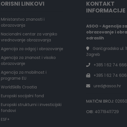
ORISNI LINKOVI
KONTAKT
INFORMACIJE
Ministarstvo znanosti i
obrazovanja
ASOO - Agencija z
obrazovanje i obr
Nacionalni centar za vanjsko
odraslih
vrednovanje obrazovanja
Garićgradska ul. 1
Agencija za odgoj i obrazovanje
Zagreb
Agencija za znanost i visoko
obrazovanje
+385 1 62 74 666
Agencija za mobilnost i
+385 1 62 74 606
programe EU
ured@asoo.hr
WorldSkills Croatia
Europski socijalni fond
MATIČNI BROJ:
0265
Europski strukturni i investicijski
fondovi
OIB:
40719411729
ESF+