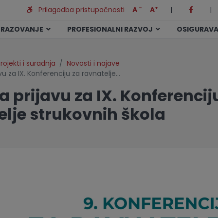
-
+
Prilagodba pristupačnosti
A
A
|
|
BRAZOVANJE
PROFESIONALNI RAZVOJ
OSIGURAVA
rojekti i suradnja
Novosti i najave
vu za IX. Konferenciju za ravnatelje…
a prijavu za IX. Konferencij
elje strukovnih škola