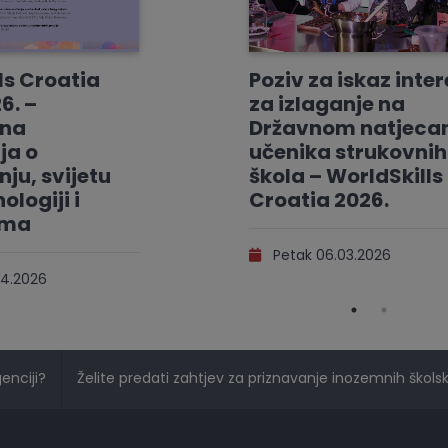
ls Croatia
Poziv za iskaz inte
6. –
za izlaganje na
vna
Državnom natjeca
ja o
učenika strukovnih
ju, svijetu
škola – WorldSkills
ologiji i
Croatia 2026.
ama
Petak 06.03.2026
4.2026
genciji?
Želite predati zahtjev za priznavanje inozemnih školski