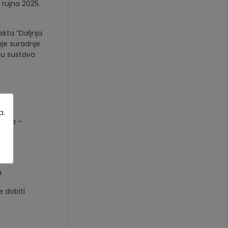
 rujna 2025.
kta “Daljnja
nje suradnje
ju sustava
a.
uluma –
a
e dobiti