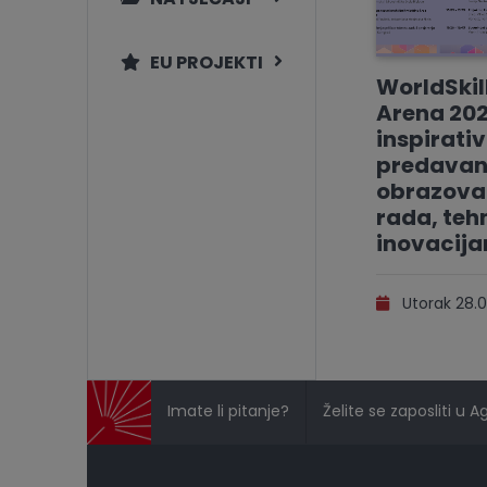
EU PROJEKTI
WorldSkil
Arena 202
inspirati
predavan
obrazovan
rada, tehn
inovacij
Utorak 28.0
Imate li pitanje?
Želite se zaposliti u A