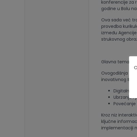
konferencije za r
godine u Bolu na
Ova sada već trad
provedba kurikul
između Agencije 
strukovnog obraz
Glavna tema: Dig
O
Ovogodišnja konf
inovativnog IKT 
Digitalno p
Ubrzanje i 
Povećanje 
Kroz niz interakt
ključne informaci
implementaciji 