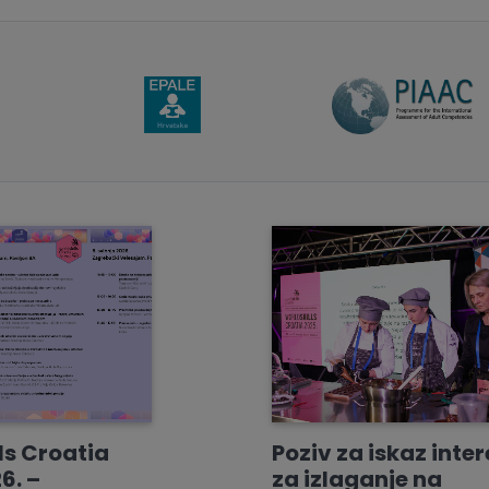
ls Croatia
Poziv za iskaz inte
6. –
za izlaganje na