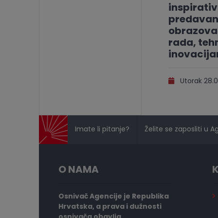
inspirati
predavan
obrazovan
rada, tehn
inovacij
Utorak 28.0
Imate li pitanje?
Želite se zaposliti u A
O NAMA
K
Osnivač Agencije je Republika
Hrvatska, a prava i dužnosti
osnivača obavlja