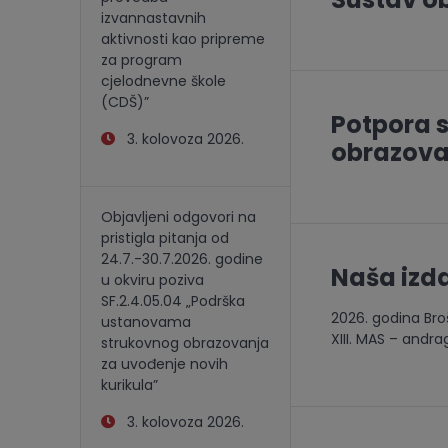
izvannastavnih
aktivnosti kao pripreme
za program
cjelodnevne škole
(CDŠ)”
Potpora 
3. kolovoza 2026.
obrazova
Objavljeni odgovori na
pristigla pitanja od
24.7.-30.7.2026. godine
Naša izd
u okviru poziva
SF.2.4.05.04 „Podrška
2026. godina Broš
ustanovama
XIII. MAS – andra
strukovnog obrazovanja
za uvođenje novih
kurikula”
3. kolovoza 2026.