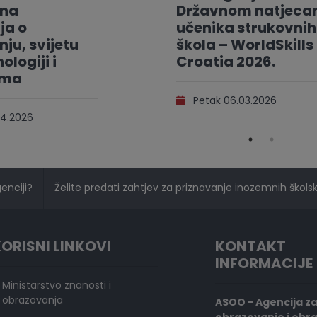
vna
Državnom natjeca
ja o
učenika strukovnih
ju, svijetu
škola – WorldSkills
ologiji i
Croatia 2026.
ama
Petak 06.03.2026
4.2026
genciji?
Želite predati zahtjev za priznavanje inozemnih školski
ORISNI LINKOVI
KONTAKT
INFORMACIJE
Ministarstvo znanosti i
obrazovanja
ASOO - Agencija z