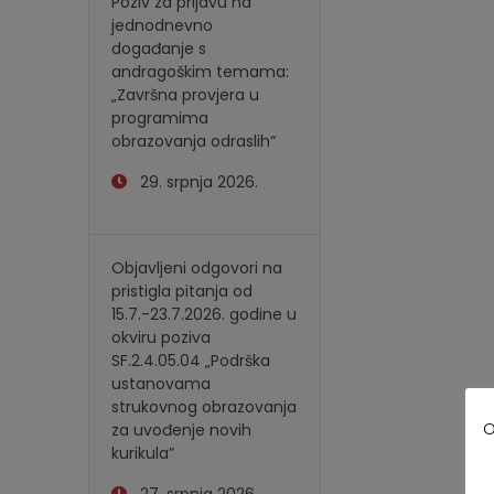
Poziv za prijavu na
jednodnevno
događanje s
andragoškim temama:
„Završna provjera u
programima
obrazovanja odraslih“
29. srpnja 2026.
Objavljeni odgovori na
pristigla pitanja od
15.7.-23.7.2026. godine u
okviru poziva
SF.2.4.05.04 „Podrška
ustanovama
strukovnog obrazovanja
O
za uvođenje novih
kurikula”