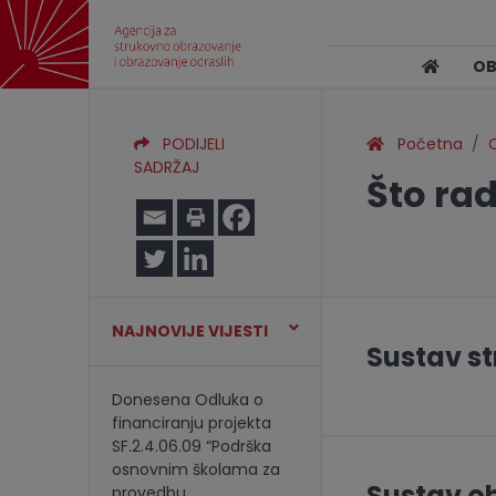
O
PODIJELI
Početna
O
SADRŽAJ
Što ra
NAJNOVIJE VIJESTI
Sustav s
Donesena Odluka o
financiranju projekta
SF.2.4.06.09 “Podrška
osnovnim školama za
Sustav o
provedbu