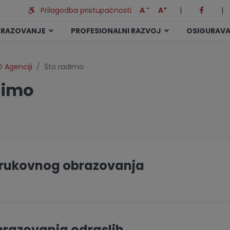
-
+
Prilagodba pristupačnosti
A
A
|
|
BRAZOVANJE
PROFESIONALNI RAZVOJ
OSIGURAVA
 Agenciji
Što radimo
dimo
trukovnog obrazovanja
brazovanja odraslih