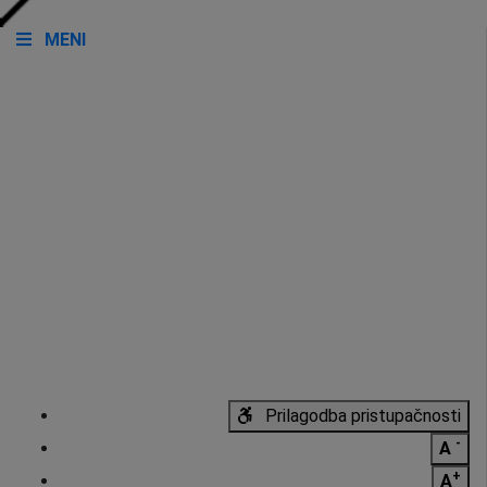
MENI
Prilagodba pristupačnosti
-
A
+
A