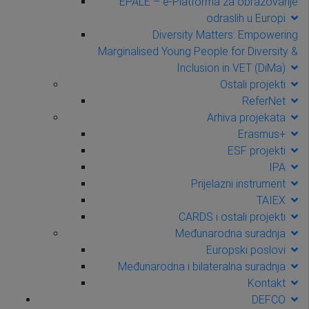
EPALE – e-Platforma za obrazovanje
odraslih u Europi
Diversity Matters: Empowering
Marginalised Young People for Diversity &
Inclusion in VET (DiMa)
Ostali projekti
ReferNet
Arhiva projekata
Erasmus+
ESF projekti
IPA
Prijelazni instrument
TAIEX
CARDS i ostali projekti
Međunarodna suradnja
Europski poslovi
Međunarodna i bilateralna suradnja
Kontakt
DEFCO