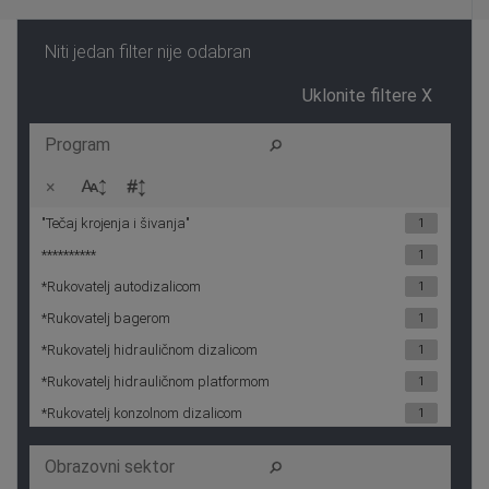
Niti jedan filter nije odabran
Uklonite filtere X
×
"Tečaj krojenja i šivanja"
1
**********
1
*Rukovatelj autodizalicom
1
*Rukovatelj bagerom
1
*Rukovatelj hidrauličnom dizalicom
1
*Rukovatelj hidrauličnom platformom
1
*Rukovatelj konzolnom dizalicom
1
*Rukovatelj mosnom dizalicom
1
*Rukovatelj motornom kosilicom
1