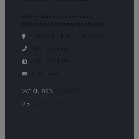
AUTOMEHANIČAR-SPECIJALIST
1
ASOO - Agencija za strukovno
Automehaničar-voditelj skladišta
1
obrazovanje i obrazovanje odraslih
AUTOMEHANIČAR/KA
1
automehaničar/ka
5
Garićgradska ul. 18, 10000 Zagreb
Automehaničar/ka
2
+385 1 62 74 666
Automehaničar/ka (25./26.)
1
+385 1 62 74 606
automehatroničar
1
Automehatroničar
2
ured@asoo.hr
Automehatroničar/ka
1
AUTOTAKSI VOZAČ
1
MATIČNI BROJ:
02650029
AYURVEDSKI MASER/MASERKA
1
OIB:
40719411729
AYURVEDSKI TERAPEUT/KINJA
1
B1 - opći engleski
1
B1 - opći francuski
1
B1 - opći njemački
1