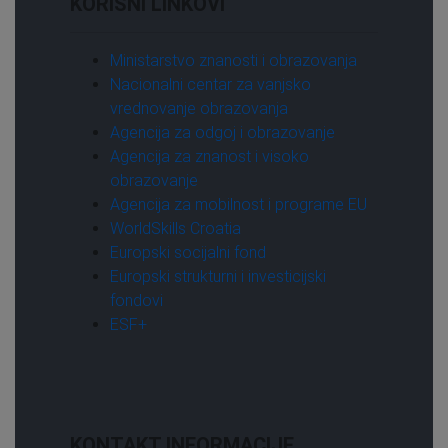
KORISNI LINKOVI
autolimar
13
Autolimar
7
Ministarstvo znanosti i obrazovanja
AUTOLIMAR
2
Nacionalni centar za vanjsko
Autolimar - JMO
1
vrednovanje obrazovanja
autolimar-specijalist
1
Agencija za odgoj i obrazovanje
Autolimar-voditelj skladišta
1
Agencija za znanost i visoko
obrazovanje
AUTOLIMAR/ICA
1
Agencija za mobilnost i programe EU
autolimar/ica
2
WorldSkills Croatia
Autolimar/ica
1
Europski socijalni fond
Automatika
1
Europski strukturni i investicijski
automehaničar
19
fondovi
ESF+
Automehaničar
14
AUTOMEHANIČAR
4
Automehaničar - JMO
1
automehaničar JMO
1
KONTAKT INFORMACIJE
automehaničar-specijalist
1