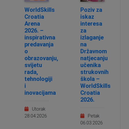
ASISTENT ZA UPRAVLJANJE PROJEKTIMA/ASIST...
1
WorldSkills
Poziv za
Asistent/asistentica za upravljanje proj...
2
Croatia
iskaz
asistent/ica maseru/ki gurmanskim pripra...
1
Arena
interesa
2026. –
za
Asistent/ica maseru/ki gurmanskim pripra...
1
inspirativna
izlaganje
Asistent/ica osobama s mentalnim teškoća...
1
predavanja
na
Asistent/ica za podršku osobama s mental...
1
o
Državnom
ASTROLOG
1
obrazovanju,
natjecanju
ASTROLOG SAVJETNIK
1
svijetu
učenika
rada,
strukovnih
Auto-CAD specijalist
1
tehnologiji
škola –
auto-lakirer
1
i
WorldSkills
AutoCAD dizajner/ica
1
inovacijama
Croatia
AutoCAD I stupanj ( 2D )
1
2026.
AutoCAD II stupanj ( 3D )
1
Utorak
AutoCAD Operater
1
28.04.2026
Petak
AutoCAD specijalist/ica
1
06.03.2026