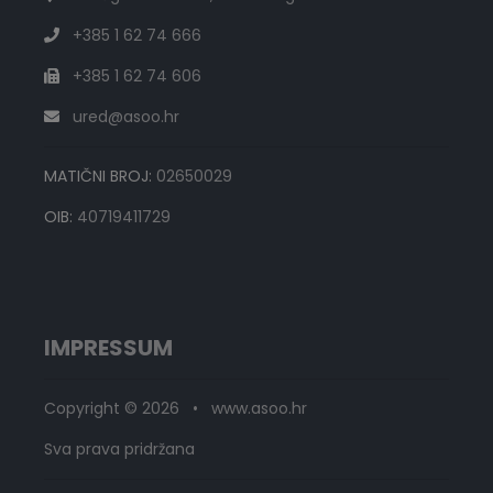
+385 1 62 74 666
+385 1 62 74 606
ured@asoo.hr
MATIČNI BROJ:
02650029
OIB:
40719411729
IMPRESSUM
Copyright © 2026 • www.asoo.hr
Sva prava pridržana