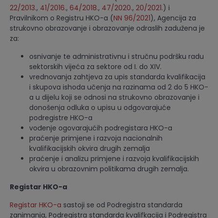
22/2013.
,
41/2016.
,
64/2018.
,
47/2020.
,
20/2021.
) i
Pravilnikom o Registru HKO-a (
NN 96/2021
), Agencija za
strukovno obrazovanje i obrazovanje odraslih zadužena je
za:
osnivanje te administrativnu i stručnu podršku radu
sektorskih vijeća za sektore od I. do XIV.
vrednovanja zahtjeva za upis standarda kvalifikacija
i skupova ishoda učenja na razinama od 2 do 5 HKO-
a u dijelu koji se odnosi na strukovno obrazovanje i
donošenja odluka o upisu u odgovarajuće
podregistre HKO-a
vođenje ogovarajućih podregistara HKO-a
praćenje primjene i razvoja nacionalnih
kvalifikacijskih okvira drugih zemalja
praćenje i analizu primjene i razvoja kvalifikacijskih
okvira u obrazovnim politikama drugih zemalja.
Registar HKO-a
Registar HKO-a
sastoji se od Podregistra standarda
zanimanja, Podregistra standarda kvalifkacija i Podregistra