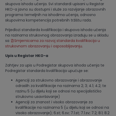
skupova ishoda učenja. Svi standardi upisani u Registar
HKO-a javno su dostupni i služe za razvijanje obrazovnih
programa temeljnih na ishodima učenja, odnosno
skupovima kompetencija potrebnih tržištu rada.
Prijedlozi standarda kvalifikacija i skupova ishoda učenja
na razinama strukovnog obrazovanja izrađuju se u skladu
sa
Smjernicama za razvoj standarda kvalifikacija u
strukovnom obrazovanju i osposobljavanju
.
Upis u Registar HKO-a
Zahtjev za upis u Podregistar skupova ishoda učenja te
Podregistar standarda kvalifikacija upućuje se:
Agenciji za strukovno obrazovanje i obrazovanje
odraslih za kvalifikacije na razinama 2; 3; 4.1; 4.2; te
razinu 5 (u dijelu koji se odnosi na specijalističko
strukovno usavršavanje)
Agenciji za znanost i visoko obrazovanje za
kvalifikacije na razinama 5 (u dijelu koji se odnosi na
visoko obrazovanje); 6.st; 6.sv; 7.1.st; 7.1.sv; 7.2; 8.1; 8.2