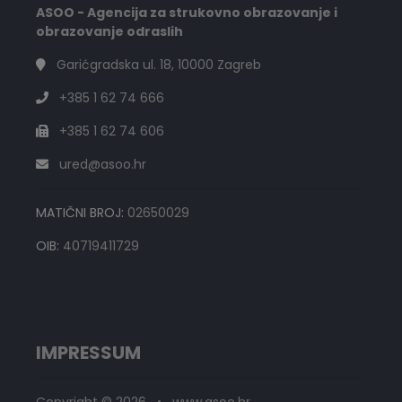
ASOO - Agencija za strukovno obrazovanje i
obrazovanje odraslih
Garićgradska ul. 18, 10000 Zagreb
+385 1 62 74 666
+385 1 62 74 606
ured@asoo.hr
MATIČNI BROJ:
02650029
OIB:
40719411729
IMPRESSUM
Copyright © 2026 • www.asoo.hr