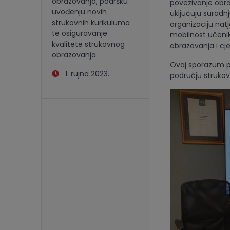
obrazovanja, podršku
povezivanje obra
uvođenju novih
uključuju suradnj
strukovnih kurikuluma
organizaciju nat
te osiguravanje
mobilnost učenik
kvalitete strukovnog
obrazovanja i cj
obrazovanja
Ovaj sporazum pr
1. rujna 2023.
području strukov