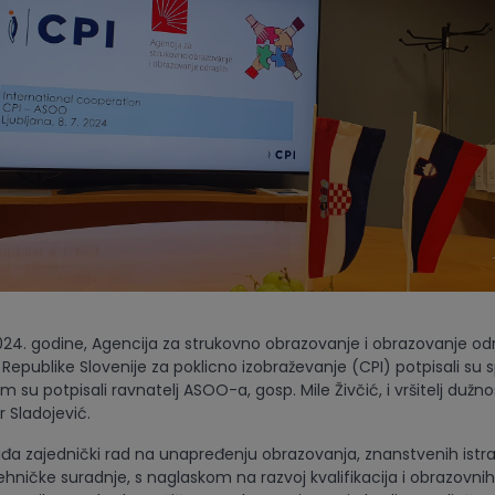
024. godine, Agencija za strukovno obrazovanje i obrazovanje odr
Republike Slovenije za poklicno izobraževanje (CPI) potpisali su
m su potpisali ravnatelj ASOO-a, gosp. Mile Živčić, i vršitelj dužno
 Sladojević.
a zajednički rad na unapređenju obrazovanja, znanstvenih istra
tehničke suradnje, s naglaskom na razvoj kvalifikacija i obrazovn