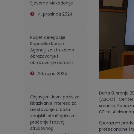
Sjeverne Makedonije
4. prosinca 2024.
Posjet delegacije
Republike Koreje
Agenciji za strukovno
obrazovanje i
obrazovanje odraslih
26. rujna 2024.
Dana 8. srpnja 2
Objavljen Javni poziv za
(ASOO) i Center 
iskazivanje interesa za
suradnji. Sporazu
uvrštavanje u bazu
CPI-a, Aleksandar
vanjskih stručnjaka za
praćenje i razvoj
Sporazum predviđ
strukovnog
profesionalne i 