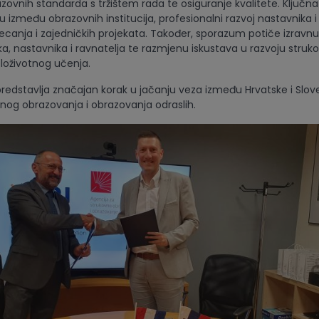
zovnih standarda s tržištem rada te osiguranje kvalitete. Ključn
u između obrazovnih institucija, profesionalni razvoj nastavnika i
jecanja i zajedničkih projekata. Također, sporazum potiče izravnu
a, nastavnika i ravnatelja te razmjenu iskustava u razvoju struk
eloživotnog učenja.
edstavlja značajan korak u jačanju veza između Hrvatske i Slove
nog obrazovanja i obrazovanja odraslih.