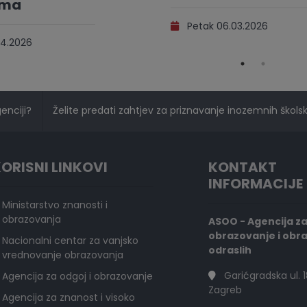
ama
Petak 06.03.2026
4.2026
genciji?
Želite predati zahtjev za priznavanje inozemnih školski
ORISNI LINKOVI
KONTAKT
INFORMACIJE
Ministarstvo znanosti i
obrazovanja
ASOO - Agencija z
obrazovanje i obr
Nacionalni centar za vanjsko
odraslih
vrednovanje obrazovanja
Garićgradska ul. 1
Agencija za odgoj i obrazovanje
Zagreb
Agencija za znanost i visoko