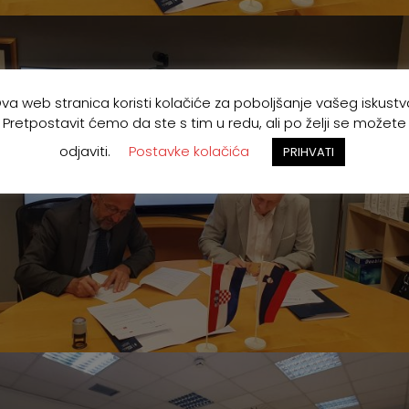
va web stranica koristi kolačiće za poboljšanje vašeg iskustv
Pretpostavit ćemo da ste s tim u redu, ali po želji se možete
odjaviti.
Postavke kolačića
PRIHVATI