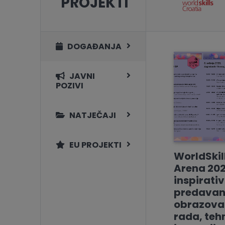
PROJEKTI
DOGAĐANJA
JAVNI
POZIVI
NATJEČAJI
EU PROJEKTI
WorldSkil
Arena 202
inspirati
predavan
obrazovan
rada, tehn