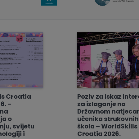
ls Croatia
Poziv za iskaz inte
6. –
za izlaganje na
vna
Državnom natjeca
ja o
učenika strukovnih
ju, svijetu
škola – WorldSkills
ologiji i
Croatia 2026.