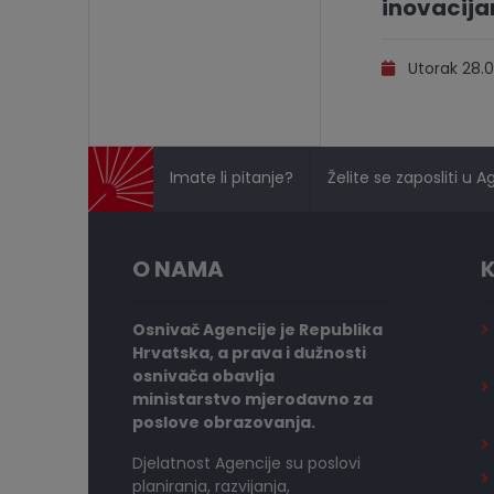
inovacij
Utorak 28.0
Imate li pitanje?
Želite se zaposliti u A
O NAMA
K
Osnivač Agencije je Republika
Hrvatska, a prava i dužnosti
osnivača obavlja
ministarstvo mjerodavno za
poslove obrazovanja.
Djelatnost Agencije su poslovi
planiranja, razvijanja,