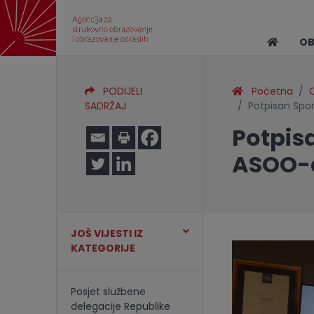
O
PODIJELI
Početna
O
SADRŽAJ
Potpisan Spo
Potpis
ASOO-a
JOŠ VIJESTI IZ
KATEGORIJE
Posjet službene
delegacije Republike