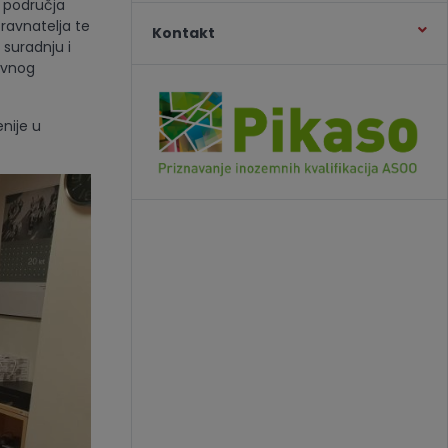
a područja
 ravnatelja te
Kontakt
 suradnju i
ovnog
nije u