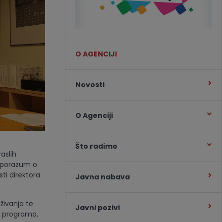
O AGENCIJI
Novosti
O Agenciji
Što radimo
aslih
 sporazum o
sti direktora
Javna nabava
živanja te
Javni pozivi
ih programa,