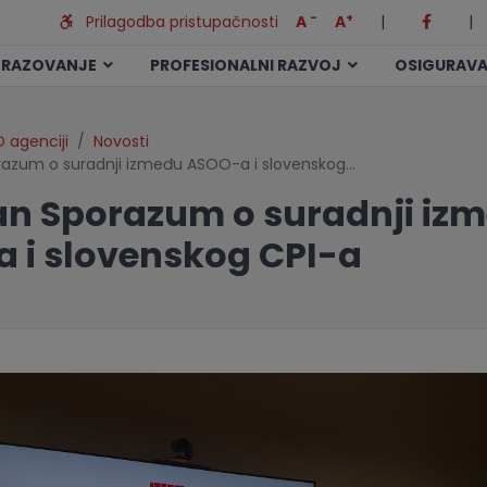
-
+
Prilagodba pristupačnosti
A
A
|
|
BRAZOVANJE
PROFESIONALNI RAZVOJ
OSIGURAVA
 agenciji
Novosti
razum o suradnji između ASOO-a i slovenskog…
an Sporazum o suradnji iz
 i slovenskog CPI-a