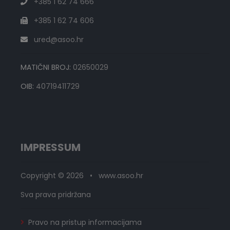
+385 1 62 74 666
+385 1 62 74 606
ured@asoo.hr
MATIČNI BROJ:
02650029
OIB:
40719411729
IMPRESSUM
Copyright © 2026 • www.asoo.hr
Sva prava pridržana
Pravo na pristup informacijama