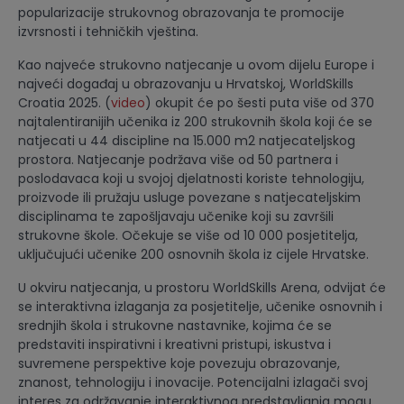
popularizacije strukovnog obrazovanja te promocije
izvrsnosti i tehničkih vještina.
Kao najveće strukovno natjecanje u ovom dijelu Europe i
najveći događaj u obrazovanju u Hrvatskoj, WorldSkills
Croatia 2025. (
video
) okupit će po šesti puta više od 370
najtalentiranijih učenika iz 200 strukovnih škola koji će se
natjecati u 44 discipline na 15.000 m2 natjecateljskog
prostora. Natjecanje podržava više od 50 partnera i
poslodavaca koji u svojoj djelatnosti koriste tehnologiju,
proizvode ili pružaju usluge povezane s natjecateljskim
disciplinama te zapošljavaju učenike koji su završili
strukovne škole. Očekuje se više od 10 000 posjetitelja,
uključujući učenike 200 osnovnih škola iz cijele Hrvatske.
U okviru natjecanja, u prostoru WorldSkills Arena, odvijat će
se interaktivna izlaganja za posjetitelje, učenike osnovnih i
srednjih škola i strukovne nastavnike, kojima će se
predstaviti inspirativni i kreativni pristupi, iskustva i
suvremene perspektive koje povezuju obrazovanje,
znanost, tehnologiju i inovacije. Potencijalni izlagači svoj
interes za održavanje interaktivnog predstavljanja mogu