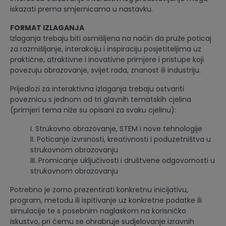
iskazati prema smjernicama u nastavku.
FORMAT IZLAGANJA
Izlaganja trebaju biti osmišljena na način da pruže poticaj
za razmišljanje, interakciju i inspiraciju posjetiteljima uz
praktične, atraktivne i inovativne primjere i pristupe koji
povezuju obrazovanje, svijet rada, znanost ili industriju.
Prijedlozi za interaktivna izlaganja trebaju ostvariti
poveznicu s jednom od tri glavnih tematskih cjelina
(primjeri tema niže su opisani za svaku cjelinu):
I. Strukovno obrazovanje, STEM i nove tehnologije
II. Poticanje izvrsnosti, kreativnosti i poduzetništva u
strukovnom obrazovanju
III. Promicanje uključivosti i društvene odgovornosti u
strukovnom obrazovanju
Potrebno je zorno prezentirati konkretnu inicijativu,
program, metodu ili ispitivanje uz konkretne podatke ili
simulacije te s posebnim naglaskom na korisničko
iskustvo, pri čemu se ohrabruje sudjelovanje izravnih