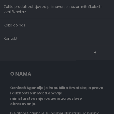
Želite predati zahtjev za priznavanje inozemnih školskih
kvalifikacija?
Kako do nas
Kontakti
O NAMA
Osnivač Agencije je Republika Hrvatska, a prava
i dužnosti osnivača obavlja
ministarstvo mjerodavno za poslove
obrazovanja.
Djelatnost Agencije su poslovi planiranja, razvijanja,