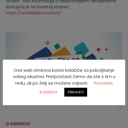
fonda+. Više informacija o natjecateljskim disciplinama
dostupno je na mrežnoj stranici:
https://worldskillscroatia.hr/
Ova web stranica koristi kolačiće za poboljšanje
vašeg iskustva. Pretpostavit ćemo da ste s tim u
redu, ali po želji se možete odjaviti.
Postavke
kolačića
PRIHVATI
O AGENCIJI