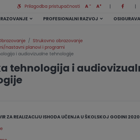
-
+
Prilagodba pristupačnosti
A
A
|
|
BRAZOVANJE
PROFESIONALNI RAZVOJ
OSIGURAVA
Obrazovanje
Strukovno obrazovanje
umi/nastavni planovi i programi
ologija i audiovizualne tehnologije
a tehnologija i audiovizua
ogije
IR ZA REALIZACIJU ISHODA UČENJA
U ŠKOLSKOJ GODINI 2020.
de