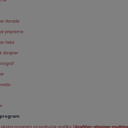
reme
čar dorade
čar pripreme
ar tiska
k dizajner
fotograf
čar
oveža
er
i program
i okvirni program za područje grafika (
Grafičar-dizajner multime