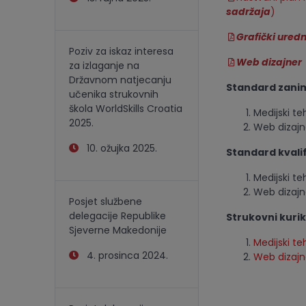
sadržaja
)
Grafički ured
Poziv za iskaz interesa
Web dizajner
za izlaganje na
Državnom natjecanju
Standard zani
učenika strukovnih
škola WorldSkills Croatia
Medijski te
2025.
Web dizajn
10. ožujka 2025.
Standard kvalif
Medijski te
Web dizajn
Posjet službene
delegacije Republike
Strukovni kuri
Sjeverne Makedonije
Medijski te
4. prosinca 2024.
Web dizajn