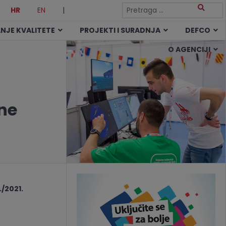
HR
EN
|
NJE KVALITETE
PROJEKTI I SURADNJA
DEFCO
O AGENCIJI
lne
/2021.