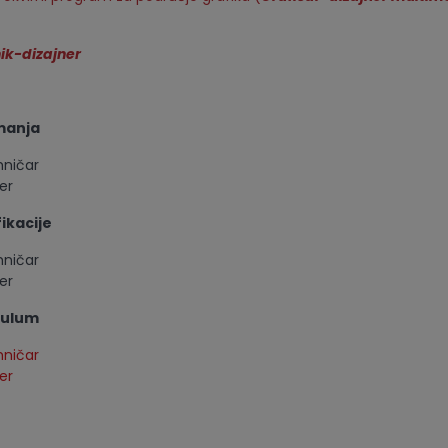
nik-dizajner
manja
hničar
er
ikacije
hničar
er
kulum
hničar
er