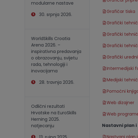
Grafičar prip
modularne nastave
Grafičar tiska
30. srpnja 2026.
Grafički tehni
Grafički tehni
WorldSkills Croatia
Arena 2026. –
Grafički tehnič
inspirativna predavanja
Grafički uredni
o obrazovanju, svijetu
rada, tehnologiji i
Intermedijski 
inovacijama
Medijski tehni
28. travnja 2026.
Pomoćni knjig
Web dizajner
Odlični rezultati
Hrvatske na EuroSkills
Web program
Herning 2025.
Nastavni plan 
natjecanju
Nastvani plan 
13. rujna 2025.