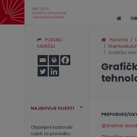
O
PODIJELI
Početna
SADRŽAJ
Stari kurikul
Grafička tehn
Grafičk
tehnol
NAJNOVIJE VIJESTI
PREPORUKE/OKV
Grafičar dora
Objavljeni kadrovski
uvjeti za provedbu