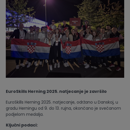
EuroSkills Herning 2025. natjecanje je završilo
EuroSkills Herning 2025. natjecanje, održano u Danskoj, u
gradu Herningu od 9. do 13. rujna, okončano je svečanom
podjelom medalja.
Ključni podaci: