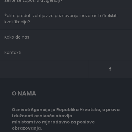
Želite se zaposliti u Agenciji?
Želite predati zahtjev za priznavanje inozemnih školskih
kvalifikacija?
Kako do nas
Kontakti
O NAMA
Osnivač Agencije je Republika Hrvatska, a prava
i dužnosti osnivača obavlja
ministarstvo mjerodavno za poslove
obrazovanja.