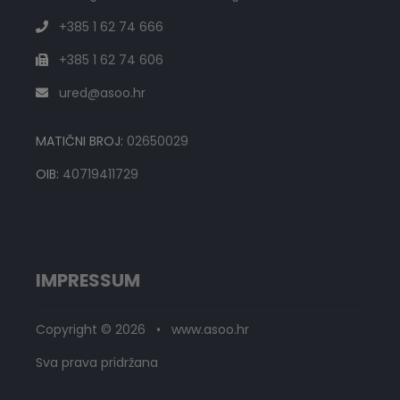
+385 1 62 74 666
+385 1 62 74 606
ured@asoo.hr
MATIČNI BROJ:
02650029
OIB:
40719411729
IMPRESSUM
Copyright © 2026 • www.asoo.hr
Sva prava pridržana