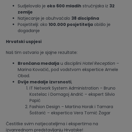
Sudjelovalo je
oko 600 mladih
stručnjaka iz
32
zemlje
Natjecanje je obuhvaćalo
38 disciplina
Posjetitelji: oko
100.000 posjetitelja
obišlo je
događanje
Hrvatski uspjesi
Naš tim ostvario je sjajne rezultate:
Brončana medalja
u disciplini
Hotel Reception
–
Marina Kovačić, pod vodstvom ekspertice Amele
Obad.
Dvije medalje izvrsnosti
,
IT Network System Administration – Bruno
Kostelac i Domagoj Andrić – ekspert Silvio
Papić
Fashion Design – Martina Horak i Tamara
Šoštarić – ekspertica Vera Tomić Žagar
Čestitke svim natjecateljima i ekspertima na
izvanrednom predstavljanju Hrvatske!