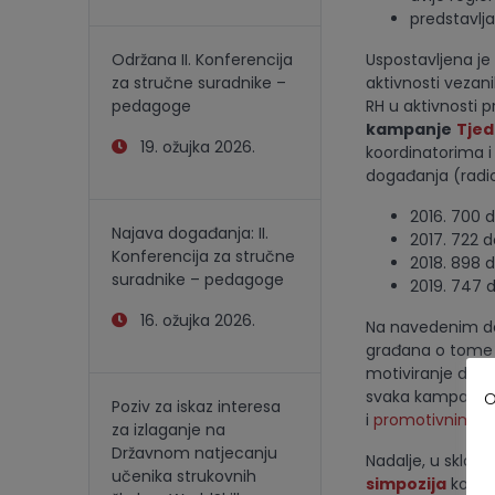
predstavlja
Održana II. Konferencija
Uspostavljena je 
za stručne suradnike –
aktivnosti vezani
pedagoge
RH u aktivnosti p
kampanje
Tjed
19. ožujka 2026.
koordinatorima i
događanja (radion
2016. 700 
Najava događanja: II.
2017. 722 
Konferencija za stručne
2018. 898 
suradnike – pedagoge
2019. 747 
16. ožujka 2026.
Na navedenim dog
građana o tome 
motiviranje da s
svaka kampanja b
O
Poziv za iskaz interesa
i
promotivnim ma
za izlaganje na
Državnom natjecanju
Nadalje, u sklop
učenika strukovnih
simpozija
koji s