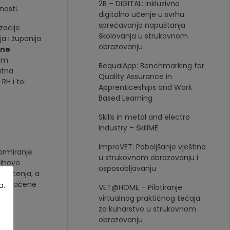
2B – DIGITAL: Inkluzivno
nosti.
digitalno učenje u svrhu
sprečavanja napuštanja
zacije
školovanja u strukovnom
a i županija
obrazovanju
vne
nim
BequalApp: Benchmarking for
atna
Quality Assurance in
RH i to:
Apprenticeships and Work
Based Learning
Skills in metal and electro
industry – SkillME
ImproVET: Poboljšanje vještina
ormiranje
u strukovnom obrazovanju i
jihovo
osposobljavanju
og učenja, a
 popraćene
a.
VET@HOME – Pilotiranje
virtualnog praktičnog tečaja
za kuharstvo u strukovnom
a
obrazovanju
u s