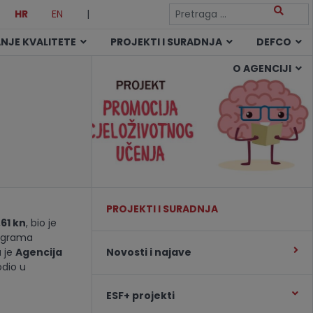
HR
EN
|
NJE KVALITETE
PROJEKTI I SURADNJA
DEFCO
O AGENCIJI
PROJEKTI I SURADNJA
,61 kn
, bio je
rograma
a je
Agencija
Novosti i najave
odio u
ESF+ projekti