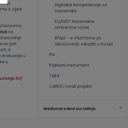
ovanja
Digitalne kompetencije za
ma iz cijele
nastavnike
EQAVET: Nacionalne
astavnicima
referentne točke
ica
na
obrazovanje
EPALE – e-Platforma za
vaćao pet
obrazovanje odraslih u Europi
ti, a
IPA
i evaluacija u
ka u
Prijelazni instrument
TAIEX
ucenje.hr/
CARDS i ostali projekti
Međunarodna suradnja