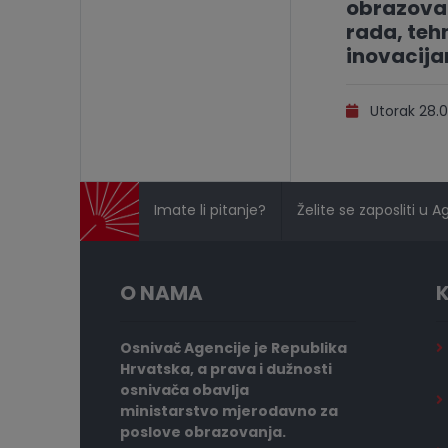
obrazovan
rada, tehn
inovacij
Utorak 28.0
Imate li pitanje?
Želite se zaposliti u A
O NAMA
K
Osnivač Agencije je Republika
Hrvatska, a prava i dužnosti
osnivača obavlja
ministarstvo mjerodavno za
poslove obrazovanja.