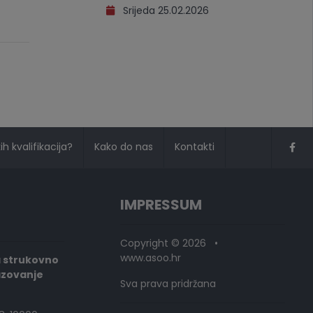
Srijeda 25.02.2026
h kvalifikacija?
Kako do nas
Kontakti
IMPRESSUM
Copyright © 2026 •
www.asoo.hr
a strukovno
azovanje
Sva prava pridržana