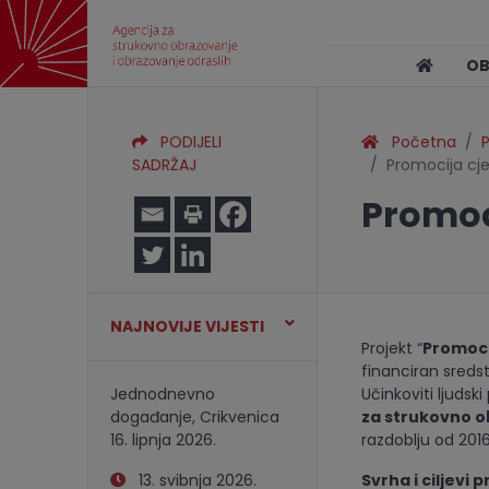
O
PODIJELI
Početna
P
SADRŽAJ
Promocija cj
Promoc
NAJNOVIJE VIJESTI
Projekt “
Promoci
financiran sreds
Jednodnevno
Učinkoviti ljudsk
događanje, Crikvenica
za strukovno o
16. lipnja 2026.
razdoblju od 2016
13. svibnja 2026.
Svrha i ciljevi 