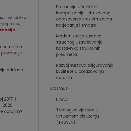
Promocija učeničkih
kompetencija i strukovnog
ju svih oblika
obrazovanja kroz strukovna
nje prakse,
natjecanja i smotre
omocije
Modernizacija sustava
stručnog usavršavanja
 odraslih u
nastavnika strukovnih
r promocije
predmeta
Razvoj sustava osiguravanja
ije održano
kvalitete u obrazovanju
odraslih
Erasmus+
 2017. i
PIAAC
.-2020.
Trening za vještine u
e odraslih?
virtualnom okruženju
(T4SVEN)