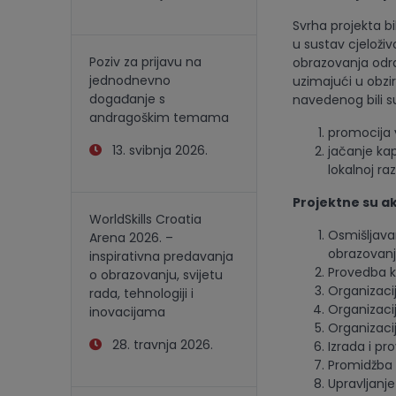
Svrha projekta bi
u sustav cjeloži
Poziv za prijavu na
obrazovanja odra
jednodnevno
uzimajući u obzir
događanje s
navedenog bili su 
andragoškim temama
promocija v
13. svibnja 2026.
jačanje kap
lokalnoj razi
Projektne su ak
WorldSkills Croatia
Osmišljava
Arena 2026. –
obrazovanj
inspirativna predavanja
Provedba k
o obrazovanju, svijetu
Organizaci
rada, tehnologiji i
Organizaci
inovacijama
Organizaci
28. travnja 2026.
Izrada i p
Promidžba i
Upravljanje