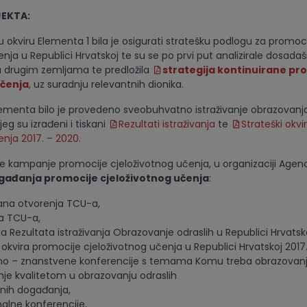
JEKTA:
u okviru Elementa 1 bila je osigurati stratešku podlogu za promoci
nja u Republici Hrvatskoj te su se po prvi put analizirale dosadaš
i u drugim zemljama te predložila
strategija kontinuirane pr
učenja
, uz suradnju relevantnih dionika.
ementa bilo je provedeno sveobuhvatno istraživanje obrazovanja
g su izrađeni i tiskani
Rezultati istraživanja
te
Strateški okvi
enja 2017. – 2020.
e kampanje promocije cjeloživotnog učenja, u organizaciji Agenc
gađanja promocije cjeloživotnog učenja
:
čana otvorenja TCU-a,
ma TCU-a,
a Rezultata istraživanja Obrazovanje odraslih u Republici Hrvatskoj
okvira promocije cjeloživotnog učenja u Republici Hrvatskoj 2017
čno – znanstvene konferencije s temama Komu treba obrazovanj
nje kvalitetom u obrazovanju odraslih
lnih događanja,
nalne konferencije,