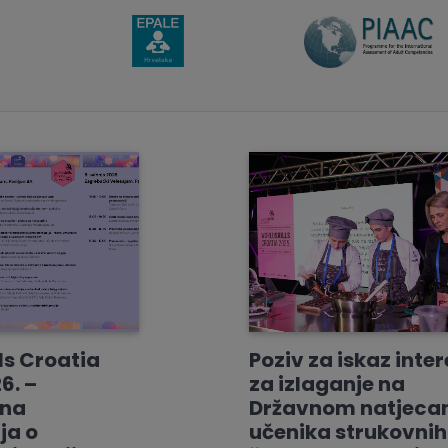
ls Croatia
Poziv za iskaz inte
6. –
za izlaganje na
vna
Državnom natjeca
ja o
učenika strukovnih