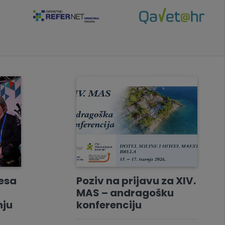
resa
Poziv na prijavu za XIV.
MAS – andragošku
nju
konferenciju