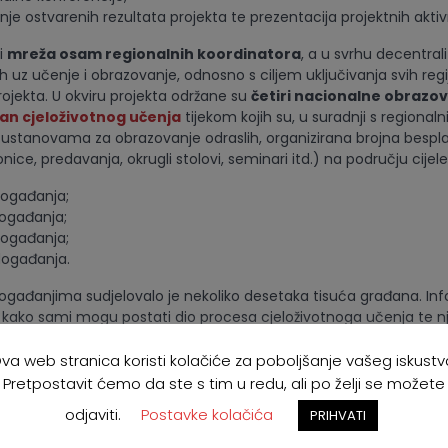
nje ostvarenih rezultata projekta te prezentacija projektnih aktiv
i
mreža osam regionalnih koordinatora
, a u svrhu decentrali
h uz učenje i obrazovanje, odnosno s ciljem uključivanja svih regij
rojekta. U okviru projekta održane su
četiri nacionalne obrazo
an cjeloživotnog učenja
tijekom kojih su, u suradnji s regional
 ustanovama za obrazovanje odraslih, organizirana brojna bespl
ice, predavanja, okrugli stolovi, seminari itd.) na području cijele 
događanja;
događanja;
događanja;
događanja.
ađanjima sudjelovalo je nekoliko desetaka tisuća građana. Inf
kako sami mogu postati dio procesa cjeloživotnoga učenja te n
e na taj korak odvaže, bilo je okosnica svakog Tjedna cjeloživotn
ila je i snažno medijski popraćena. Aktivnosti kampanje bile su
va web stranica koristi kolačiće za poboljšanje vašeg iskustv
terijalima te brošurama o rezultatima kampanje.
Pretpostavit ćemo da ste s tim u redu, ali po želji se možete
odjaviti.
Postavke kolačića
PRIHVATI
u projekta održana su ukupno
četiri Međunarodna andragošk
u omogućili svima koji rade u obrazovanju odraslih da se upoznaj