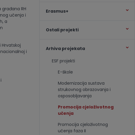
ja građana RH
Erasmus+
tnog učenja i
h, a
em
Ostali projekti
i Hrvatskoj
Arhiva projekata
nacionalnoj i
ESF projekti
E-škole
i
Modernizacija sustava
strukovnog obrazovanja i
osposobljavanja
Promocija cjeloživotnog
učenja
Promocija cjeloživotnog
učenja faza II