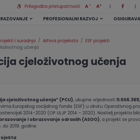
-
+
Prilagodba pristupačnosti
A
A
|
|
BRAZOVANJE
PROFESIONALNI RAZVOJ
OSIGURAVA
rojekti i suradnja
Arhiva projekata
ESF projekti
eloživotnog učenja
ija cjeloživotnog učenja
ja cjeloživotnog učenja” (PCU)
, ukupne vrijednosti
11.506.369
tvima Europskog socijalnog fonda (ESF) u okviru Operativnog p
i potencijali 2014-2020 (OP ULJP 2014 – 2020). Nositelj projekta bil
brazovanje i obrazovanje odraslih (ASOO)
, a projekt se prov
. do 2019. godine.
projekta