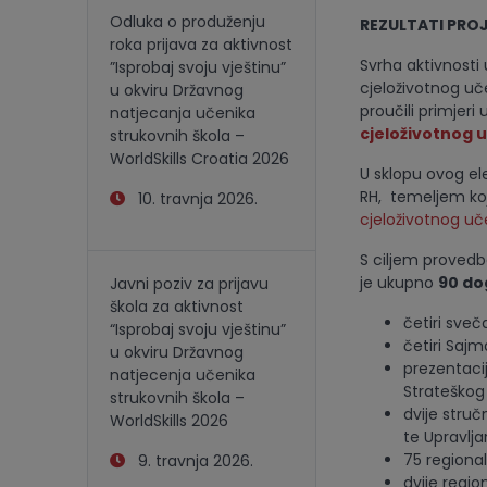
Odluka o produženju
REZULTATI PRO
roka prijava za aktivnost
Svrha aktivnosti 
”Isprobaj svoju vještinu”
cjeloživotnog uče
u okviru Državnog
proučili primjer
natjecanja učenika
cjeloživotnog 
strukovnih škola –
WorldSkills Croatia 2026
U sklopu ovog el
RH, temeljem koje
10. travnja 2026.
cjeloživotnog uč
S ciljem provedb
je ukupno
90 do
Javni poziv za prijavu
škola za aktivnost
četiri sve
“Isprobaj svoju vještinu”
četiri Saj
u okviru Državnog
prezentacij
natjecenja učenika
Strateškog 
strukovnih škola –
dvije stru
WorldSkills 2026
te Upravlja
75 regiona
9. travnja 2026.
dvije regio