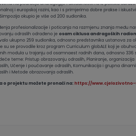
ovima na području andragogije i aktualnostima iz politika obraz
nalnoj i europskoj razini, kao i s primjerima dobre prakse i iskustvi
Simpozija okupio je više od 200 sudionika.
đenja profesionalizacije i poticanja na razmjenu znanja među n
zovanju odraslih odrađeno je
osam ciklusa andragoških radion
ovalo ukupno 259 sudionika, odnosno predstavnika ustanova za 
ije su se provodile kroz program Curriculum globALE koji je obuh
nih modula u trajanju od osamnaest radnih dana, odnosno 336 sa
eće teme: Pristup obrazovanju odraslih, Planiranje, organizacija 
slih, Učenje i poučavanje odraslih, Komunikacija i grupna dinami
slih i Metode obrazovanja odraslih.
ja o projektu možete pronaći na:
https://www.cjelozivotno-