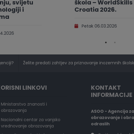
ju, svijetu
škola – WorldSkills
ologiji i
Croatia 2026.
ama
Petak 06.03.2026
4.2026
genciji?
Želite predati zahtjev za priznavanje inozemnih školski
ORISNI LINKOVI
KONTAKT
INFORMACIJE
Ministarstvo znanosti i
obrazovanja
ASOO - Agencija z
obrazovanje i obr
Nacionalni centar za vanjsko
odraslih
vrednovanje obrazovanja