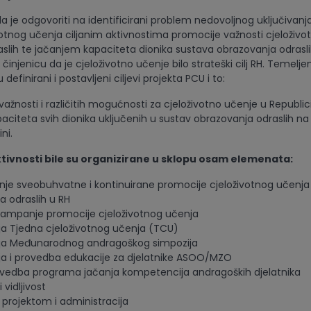
la je odgovoriti na identificirani problem nedovoljnog uključivan
votnog učenja ciljanim aktivnostima promocije važnosti cjeloživo
slih te jačanjem kapaciteta dionika sustava obrazovanja odrasli
 činjenicu da je cjeloživotno učenje bilo strateški cilj RH. Temelj
definirani i postavljeni ciljevi projekta PCU i to:
ažnosti i različitih mogućnosti za cjeloživotno učenje u Republic
aciteta svih dionika uključenih u sustav obrazovanja odraslih na 
ni.
tivnosti bile su organizirane u sklopu osam elemenata:
nje sveobuhvatne i kontinuirane promocije cjeloživotnog učenja 
a odraslih u RH
ampanje promocije cjeloživotnog učenja
ja Tjedna cjeloživotnog učenja (TCU)
ja Međunarodnog andragoškog simpozija
ja i provedba edukacije za djelatnike ASOO/MZO
rovedba programa jačanja kompetencija andragoških djelatnika
 vidljivost
 projektom i administracija