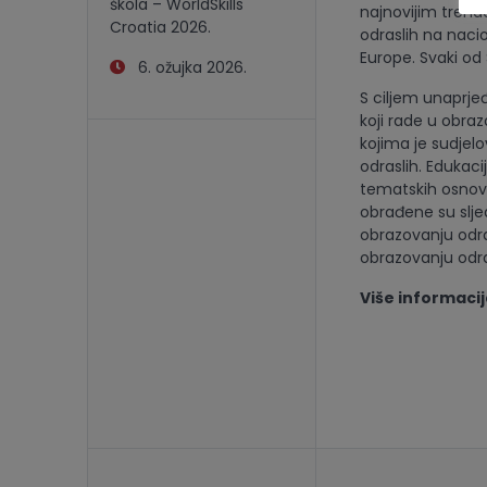
škola – WorldSkills
najnovijim trend
Croatia 2026.
odraslih na nacio
Europe. Svaki od 
6. ožujka 2026.
S ciljem unaprje
koji rade u obra
kojima je sudjel
odraslih. Edukac
tematskih osnov
obrađene su sljed
obrazovanju odra
obrazovanju odra
Više informaci