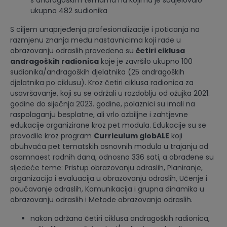
s andragoškim temama na kojima je sudjelovalo
ukupno 482 sudionika
S ciljem unaprjeđenja profesionalizacije i poticanja na
razmjenu znanja među nastavnicima koji rade u
obrazovanju odraslih provedena su
četiri ciklusa
andragoških radionica
koje je završilo ukupno 100
sudionika/andragoških djelatnika (25 andragoških
djelatnika po ciklusu). Kroz četiri ciklusa radionica za
usavršavanje, koji su se održali u razdoblju od ožujka 2021.
godine do siječnja 2023. godine, polaznici su imali na
raspolaganju besplatne, ali vrlo ozbiljne i zahtjevne
edukacije organizirane kroz pet modula. Edukacije su se
provodile kroz program
Curriculum globALE
koji
obuhvaća pet tematskih osnovnih modula u trajanju od
osamnaest radnih dana, odnosno 336 sati, a obrađene su
sljedeće teme: Pristup obrazovanju odraslih, Planiranje,
organizacija i evaluacija u obrazovanju odraslih, Učenje i
poučavanje odraslih, Komunikacija i grupna dinamika u
obrazovanju odraslih i Metode obrazovanja odraslih.
nakon održana četiri ciklusa andragoških radionica,