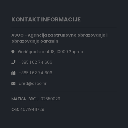
KONTAKT INFORMACIJE
ASOO - Agencija za strukovno obrazovanje i
obrazovanje odraslih
Garićgradska ul. 18, 10000 Zagreb
+385 1 62 74 666
+385 1 62 74 606
ured@asoo.hr
MATIČNI BROJ:
02650029
OIB:
40719411729