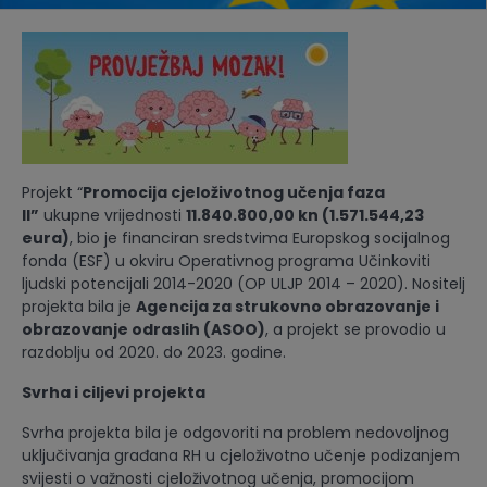
Projekt “
Promocija cjeloživotnog učenja faza
II”
ukupne vrijednosti
11.840.800,00 kn (1.571.544,23
eura)
, bio je financiran sredstvima Europskog socijalnog
fonda (ESF) u okviru Operativnog programa Učinkoviti
ljudski potencijali 2014-2020 (OP ULJP 2014 – 2020). Nositelj
projekta bila je
Agencija za strukovno obrazovanje i
obrazovanje odraslih (ASOO)
, a projekt se provodio u
razdoblju od 2020. do 2023. godine.
Svrha i ciljevi projekta
Svrha projekta bila je odgovoriti na problem nedovoljnog
uključivanja građana RH u cjeloživotno učenje podizanjem
svijesti o važnosti cjeloživotnog učenja, promocijom