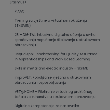
Erasmus+
PIAAC
Trening za vještine u virtualnom okruženju
(T4SVEN)
2B – DIGITAL: Inkluzivno digitalno učenje u svrhu
sprečavanja napuštanja školovanja u strukovnom
obrazovanju
BequalApp: Benchmarking for Quality Assurance
in Apprenticeships and Work Based Learning
Skills in metal and electro industry – SkillME
ImproVET: Poboljšanje vještina u strukovnom
obrazovanju i osposobljavanju
VET@HOME – Pilotiranje virtualnog praktičnog
tečaja za kuharstvo u strukovnom obrazovanju
Digitalne kompetencije za nastavnike