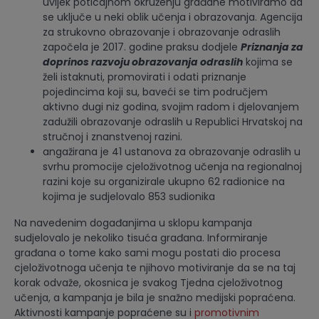
uvijek poticajnom okruženju građane motiviramo da
se uključe u neki oblik učenja i obrazovanja. Agencija
za strukovno obrazovanje i obrazovanje odraslih
započela je 2017. godine praksu dodjele
Priznanja za
doprinos razvoju obrazovanja odraslih
kojima se
želi istaknuti, promovirati i odati priznanje
pojedincima koji su, baveći se tim područjem
aktivno dugi niz godina, svojim radom i djelovanjem
zadužili obrazovanje odraslih u Republici Hrvatskoj na
stručnoj i znanstvenoj razini.
angažirana je 41 ustanova za obrazovanje odraslih u
svrhu promocije cjeloživotnog učenja na regionalnoj
razini koje su organizirale ukupno 62 radionice na
kojima je sudjelovalo 853 sudionika
Na navedenim događanjima u sklopu kampanja
sudjelovalo je nekoliko tisuća građana. Informiranje
građana o tome kako sami mogu postati dio procesa
cjeloživotnoga učenja te njihovo motiviranje da se na taj
korak odvaže, okosnica je svakog Tjedna cjeloživotnog
učenja, a kampanja je bila je snažno medijski popraćena.
Aktivnosti kampanje popraćene su i
promotivnim