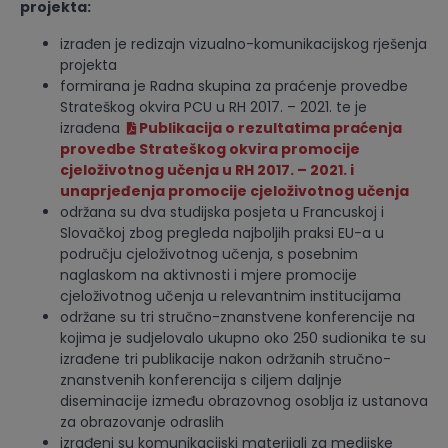
projekta:
izrađen je redizajn vizualno-komunikacijskog rješenja
projekta
formirana je Radna skupina za praćenje provedbe
Strateškog okvira PCU u RH 2017. – 2021. te je
izrađena
Publikacija o rezultatima praćenja
provedbe Strateškog okvira promocije
cjeloživotnog učenja u RH 2017. – 2021. i
unaprjeđenja promocije cjeloživotnog učenja
održana su dva studijska posjeta u Francuskoj i
Slovačkoj zbog pregleda najboljih praksi EU-a u
području cjeloživotnog učenja, s posebnim
naglaskom na aktivnosti i mjere promocije
cjeloživotnog učenja u relevantnim institucijama
održane su tri stručno-znanstvene konferencije na
kojima je sudjelovalo ukupno oko 250 sudionika te su
izrađene tri publikacije nakon održanih stručno-
znanstvenih konferencija s ciljem daljnje
diseminacije između obrazovnog osoblja iz ustanova
za obrazovanje odraslih
izrađeni su komunikacijski materijali za medijske