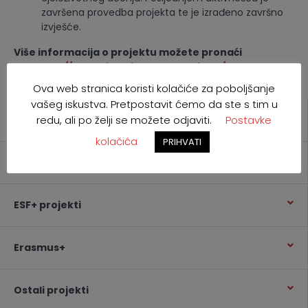
završena provedba projekta te je izrađeno završno
izvješće.
Više informacija o projektu možete pronaći
na:
https://www.cjelozivotno-ucenje.hr/
Ova web stranica koristi kolačiće za poboljšanje
vašeg iskustva. Pretpostavit ćemo da ste s tim u
redu, ali po želji se možete odjaviti.
Postavke
PROJEKTI I SURADNJA
kolačića
PRIHVATI
Novosti i najave
ESF+ projekti
Erasmus+
Ostali projekti