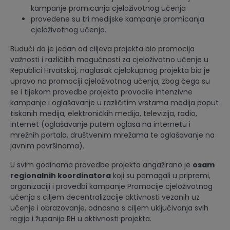
kampanje promicanja cjeloživotnog učenja
provedene su tri medijske kampanje promicanja
cjeloživotnog učenja.
Budući da je jedan od ciljeva projekta bio promocija
važnosti i različitih mogućnosti za cjeloživotno učenje u
Republici Hrvatskoj, naglasak cjelokupnog projekta bio je
upravo na promociji cjeloživotnog učenja, zbog čega su
se i tijekom provedbe projekta provodile intenzivne
kampanje i oglašavanje u različitim vrstama medija poput
tiskanih medija, elektroničkih medija, televizija, radio,
internet (oglašavanje putem oglasa na internetu i
mrežnih portala, društvenim mrežama te oglašavanje na
javnim površinama).
U svim godinama provedbe projekta angažirano je
osam
regionalnih koordinatora
koji su pomagali u pripremi,
organizaciji i provedbi kampanje Promocije cjeloživotnog
učenja s ciljem decentralizacije aktivnosti vezanih uz
učenje i obrazovanje, odnosno s ciljem uključivanja svih
regija i županija RH u aktivnosti projekta.