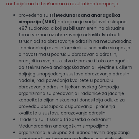
materijalima te brošurama o rezultatima kampanje.
provedena su
tri Međunarodna andragoška
simpozija (MAS)
na kojima je sudjelovalo ukupno
497 sudionika, a koji su bili usmjereni na aktualne
teme vezane uz obrazovanje odraslih. Istaknuti
stručnjaci za obrazovanje odraslih na međunarodnoj
i nacionalnoj razini informirali su sudionike simpozija
o novostima u području obrazovanja odraslih,
prenijeli im svoja iskustva iz prakse i tako omogućili
da steknu nova andragoška znanja i vještine s ciljem
daljnjeg unaprjeđenja sustava obrazovanja odraslih.
Nadalje, radi povećanja kvalitete u području
obrazovanja odraslih tijekom svakog Simpozija
organizirana su predavanja i radionice za jačanje
kapaciteta ciljanih skupina i donositelja odluka za
provedbu postupaka osiguravanja i praćenja
kvalitete u sustavu obrazovanja odraslih.
izrađena su i tiskana tri Sažetka o održanim
Međunarodnim andragoškim simpozijima
organizirano je ukupno 24 jednodnevnih događanja