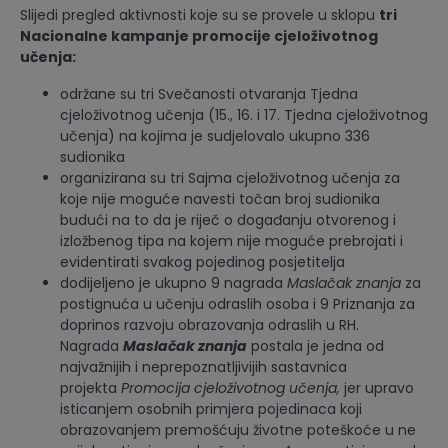
Slijedi pregled aktivnosti koje su se provele u sklopu
tri
Nacionalne kampanje promocije cjeloživotnog
učenja:
održane su tri Svečanosti otvaranja Tjedna
cjeloživotnog učenja (15., 16. i 17. Tjedna cjeloživotnog
učenja) na kojima je sudjelovalo ukupno 336
sudionika
organizirana su tri Sajma cjeloživotnog učenja za
koje nije moguće navesti točan broj sudionika
budući na to da je riječ o događanju otvorenog i
izložbenog tipa na kojem nije moguće prebrojati i
evidentirati svakog pojedinog posjetitelja
dodijeljeno je ukupno 9 nagrada
Maslačak znanja
za
postignuća u učenju odraslih osoba i 9 Priznanja za
doprinos razvoju obrazovanja odraslih u RH.
Nagrada
Maslačak znanja
postala je jedna od
najvažnijih i neprepoznatljivijih sastavnica
projekta
Promocija cjeloživotnog učenja,
jer upravo
isticanjem osobnih primjera pojedinaca koji
obrazovanjem premošćuju životne poteškoće u ne