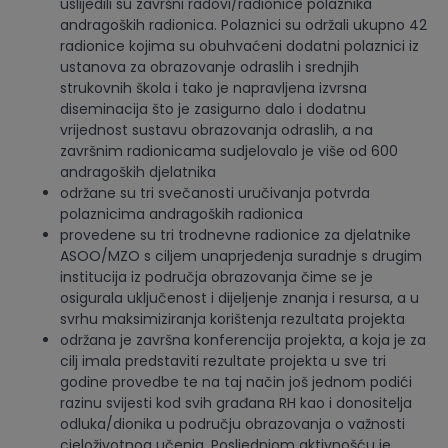
uslijedili su završni radovi/radionice polaznika
andragoških radionica. Polaznici su održali ukupno 42
radionice kojima su obuhvaćeni dodatni polaznici iz
ustanova za obrazovanje odraslih i srednjih
strukovnih škola i tako je napravljena izvrsna
diseminacija što je zasigurno dalo i dodatnu
vrijednost sustavu obrazovanja odraslih, a na
završnim radionicama sudjelovalo je više od 600
andragoških djelatnika
održane su tri svečanosti uručivanja potvrda
polaznicima andragoških radionica
provedene su tri trodnevne radionice za djelatnike
ASOO/MZO s ciljem unaprjeđenja suradnje s drugim
institucija iz područja obrazovanja čime se je
osigurala uključenost i dijeljenje znanja i resursa, a u
svrhu maksimiziranja korištenja rezultata projekta
održana je završna konferencija projekta, a koja je za
cilj imala predstaviti rezultate projekta u sve tri
godine provedbe te na taj način još jednom podići
razinu svijesti kod svih građana RH kao i donositelja
odluka/dionika u području obrazovanja o važnosti
cjeloživotnog učenja. Posljednjom aktivnošću je