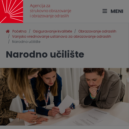
MENI
Početna
Osiguravanje kvalitete
Obrazovanje odraslih
Vanjsko vrednovanje ustanova za obrazovanje odraslih
Narodno učilište
Narodno učilište