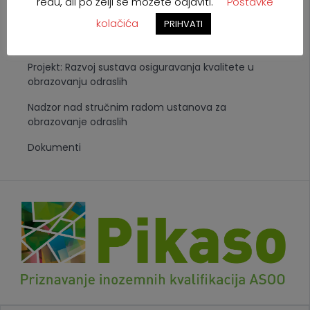
redu, ali po želji se možete odjaviti.
Postavke
Sveučilište Algebra
kolačića
PRIHVATI
Pučko otvoreno učilište Samobor
Projekt: Razvoj sustava osiguravanja kvalitete u
obrazovanju odraslih
Nadzor nad stručnim radom ustanova za
obrazovanje odraslih
Dokumenti