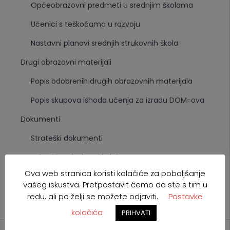
Općeobrazovni predmeti u srednjim školama
Učenici s teškoćama u razvoju
Nastavni planovi srednjih strukovnih škola
Drugi obrazovni materijali
Popis odobrenih drugih obrazovnih materijala
Popis skupova ishoda učenja za izradu DOM-ova
Dokumenti
Strateški dokumenti
Zakoni i podzakonski akti
Ova web stranica koristi kolačiće za poboljšanje
Ostalo
vašeg iskustva. Pretpostavit ćemo da ste s tim u
Pretraživanje škola i programa
redu, ali po želji se možete odjaviti.
Postavke
kolačića
PRIHVATI