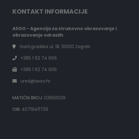
KONTAKT INFORMACIJE
ASOO - Agencija za strukovno obrazovanje i
obrazovanje odraslih
Garićgradska ul. 18, 10000 Zagreb
+385 1 62 74 666
+385 1 62 74 606
ured@asoo.hr
MATIČNI BROJ:
02650029
OIB:
40719411729