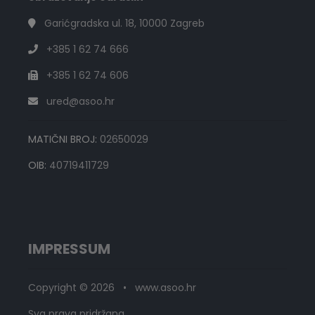
Garićgradska ul. 18, 10000 Zagreb
+385 1 62 74 666
+385 1 62 74 606
ured@asoo.hr
MATIČNI BROJ:
02650029
OIB:
40719411729
IMPRESSUM
Copyright © 2026 • www.asoo.hr
Sva prava pridržana