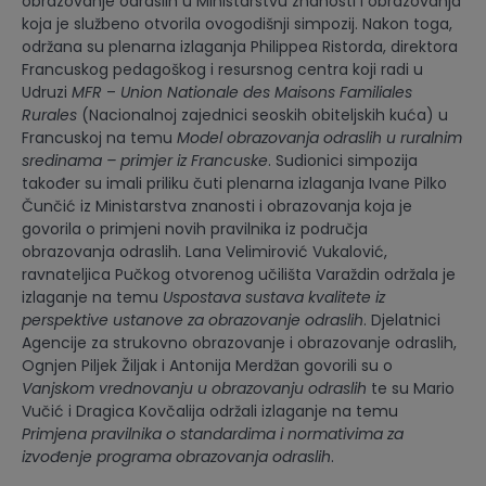
obrazovanje odraslih u Ministarstvu znanosti i obrazovanja
koja je službeno otvorila ovogodišnji simpozij. Nakon toga,
održana su plenarna izlaganja Philippea Ristorda, direktora
Francuskog pedagoškog i resursnog centra koji radi u
Udruzi
MFR
–
Union Nationale des Maisons Familiales
Rurales
(Nacionalnoj zajednici seoskih obiteljskih kuća) u
Francuskoj na temu
Model obrazovanja odraslih u ruralnim
sredinama – primjer iz Francuske
. Sudionici simpozija
također su imali priliku čuti plenarna izlaganja Ivane Pilko
Čunčić iz Ministarstva znanosti i obrazovanja koja je
govorila o primjeni novih pravilnika iz područja
obrazovanja odraslih. Lana Velimirović Vukalović,
ravnateljica Pučkog otvorenog učilišta Varaždin održala je
izlaganje na temu
Uspostava sustava kvalitete iz
perspektive ustanove za obrazovanje odraslih
. Djelatnici
Agencije za strukovno obrazovanje i obrazovanje odraslih,
Ognjen Piljek Žiljak i Antonija Merdžan govorili su o
Vanjskom vrednovanju u obrazovanju odraslih
te su Mario
Vučić i Dragica Kovčalija održali izlaganje na temu
Primjena pravilnika o standardima i normativima za
izvođenje programa obrazovanja odraslih
.