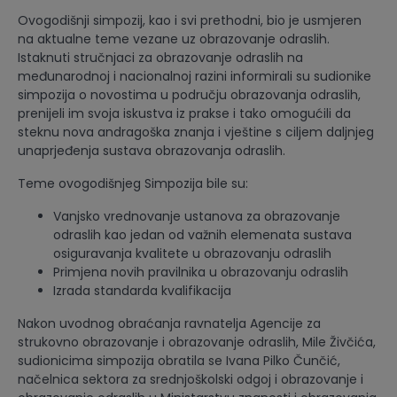
Ovogodišnji simpozij, kao i svi prethodni, bio je usmjeren
na aktualne teme vezane uz obrazovanje odraslih.
Istaknuti stručnjaci za obrazovanje odraslih na
međunarodnoj i nacionalnoj razini informirali su sudionike
simpozija o novostima u području obrazovanja odraslih,
prenijeli im svoja iskustva iz prakse i tako omogućili da
steknu nova andragoška znanja i vještine s ciljem daljnjeg
unaprjeđenja sustava obrazovanja odraslih.
Teme ovogodišnjeg Simpozija bile su:
Vanjsko vrednovanje ustanova za obrazovanje
odraslih kao jedan od važnih elemenata sustava
osiguravanja kvalitete u obrazovanju odraslih
Primjena novih pravilnika u obrazovanju odraslih
Izrada standarda kvalifikacija
Nakon uvodnog obraćanja ravnatelja Agencije za
strukovno obrazovanje i obrazovanje odraslih, Mile Živčića,
sudionicima simpozija obratila se Ivana Pilko Čunčić,
načelnica sektora za srednjoškolski odgoj i obrazovanje i