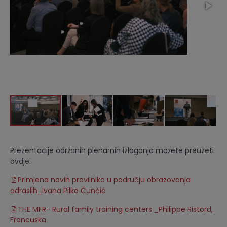
Prezentacije održanih plenarnih izlaganja možete preuzeti
ovdje:
Primjena novih pravilnika u području obrazovanja
odraslih_Ivana Pilko Čunčić
THE MFR- Rural family training centers _Philippe Ristord,
Francuska