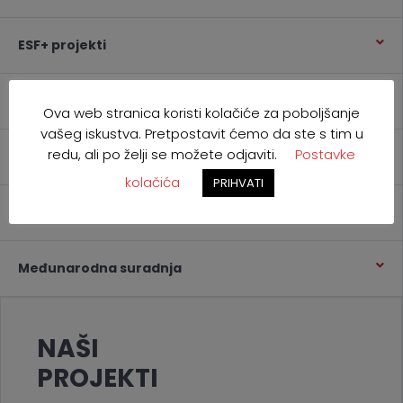
ESF+ projekti
Erasmus+
Ova web stranica koristi kolačiće za poboljšanje
vašeg iskustva. Pretpostavit ćemo da ste s tim u
redu, ali po želji se možete odjaviti.
Postavke
Ostali projekti
kolačića
PRIHVATI
Arhiva projekata
Međunarodna suradnja
NAŠI
PROJEKTI