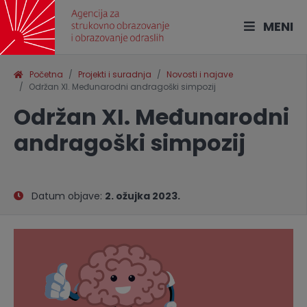
MENI
Početna
Projekti i suradnja
Novosti i najave
Održan XI. Međunarodni andragoški simpozij
Održan XI. Međunarodni
andragoški simpozij
Datum objave:
2. ožujka 2023.