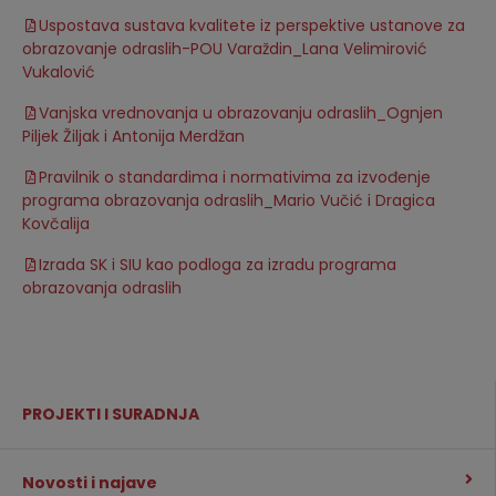
Uspostava sustava kvalitete iz perspektive ustanove za
obrazovanje odraslih-POU Varaždin_Lana Velimirović
Vukalović
Vanjska vrednovanja u obrazovanju odraslih_Ognjen
Piljek Žiljak i Antonija Merdžan
Pravilnik o standardima i normativima za izvođenje
programa obrazovanja odraslih_Mario Vučić i Dragica
Kovčalija
Izrada SK i SIU kao podloga za izradu programa
obrazovanja odraslih
PROJEKTI I SURADNJA
Novosti i najave