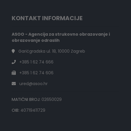
KONTAKT INFORMACIJE
ASOO - Agencija za strukovno obrazovanje i
obrazovanje odraslih
Garićgradska ul. 18, 10000 Zagreb
+385 1 62 74 666
+385 1 62 74 606
ured@asoo.hr
MATIČNI BROJ:
02650029
OIB:
40719411729