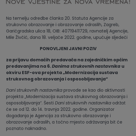
Na temelju odredbe članka 20. Statuta Agencije za
strukovno obrazovanje i obrazovanje odraslih, Zagreb,
Garićgradska ulica 18, OIB: 40719411729, ravnatelj Agencije,
Mile Živčić, dana 18. veljače 2022. godine, upućuje sljedeći
PONOVLJENI JAVNI POZIV
za prijavu domaćih predavača na zajedničkim općim
predavanjima na 6.
Danima strukovnih nastavnika
u
okviru ESF-ova projekta „Modernizacija sustava
strukovnog obrazovanja i osposobljavanja“
Dani strukovnih nastavnika
provode se kao dio aktivnosti
projekta „Modernizacija sustava strukovnog obrazovanja i
osposobljavanja“. Šesti
Dani strukovnih nastavnika
održat
će se od 12. do 14. travnja 2022. godine. Organizator
događanja je Agencija za strukovno obrazovanje i
obrazovanje odraslih, a točno mjesto održavanja bit će
poznato naknadno.