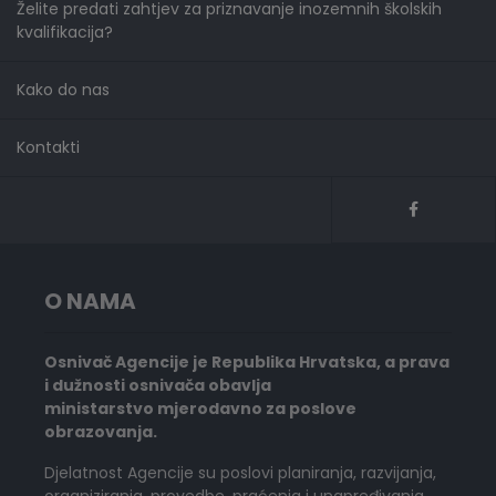
Želite predati zahtjev za priznavanje inozemnih školskih
kvalifikacija?
Kako do nas
Kontakti
O NAMA
Osnivač Agencije je Republika Hrvatska, a prava
i dužnosti osnivača obavlja
ministarstvo mjerodavno za poslove
obrazovanja.
Djelatnost Agencije su poslovi planiranja, razvijanja,
organiziranja, provedbe, praćenja i unapređivanja