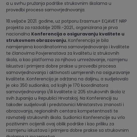
a u svrhu pružanja podrške strukovnim školama u
provedbi procesa samovrjednovanja.
18.veljače 2021. godine, uz potporu Erasmus+ EQAVET NRP
projekta za razdoblje 2019.-2021., organizirana je prva
nacionalna
Konferencija o osiguravanju kvalitete u
strukovnom obrazovanju.
Konferencija je bila
namijenjena koordinatorima samovrjednovanja i kvalitete
te članovima Povjerenstava za kvalitetu iz strukovnih
škola, a kao platforma za njihovo umrežavanje, razmjenu
iskustva i primjera dobre prakse u provedbi procesa
samovrjednovanja i aktivnosti usmjerenih na osiguravanje
kvalitete. Konferencija je održana na daljinu, a sudjelovalo
je oko 350 sudionika, od kojih je 170 koordinatora
samovrjednovanja i/ili kvalitete iz 205 strukovnih škola iz
svih županija u Republici Hrvatskoj. Na Konferenciji su
također sudjelovali i predstavnici Ministarstva znanosti i
obrazovanja, regionalnih centara kompetentnosti te
ravnatelji strukovnih škola. Sudionici Konferencije su vrlo
pozitivnim ocijenili ovaj oblik podrške i kao priliku za
razmjenu iskustava i primjera dobre prakse sa strukovnim
školama iz inozemstva.