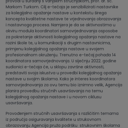
provodi u suradnji s vanjskim stručnjakom, prof. dr. sc.
Markom Turkom. Cilj e-tečaja je senzibilizirati nastavnike
za kolegijalno opažanje nastave u kontekstu širega
koncepta kvalitetne nastave te vrjednovanja obrazovanja
i nastavnoga procesa. Namjera je da se aktivnostima u
okviru modula koordinatori samovrjednovanja osposobe
za pokretanje aktivnosti kolegijalnog opažanja nastave na
razini škole te, u komunikaciji s drugim nastavnicima,
primjenu kolegijalnog opažanja nastave u svojem
profesionalnom okruženju. Trenutno e-tečaj pohađa 14
koordinatora samovrjednovanja. U siječnju 2022. godine
sudionici e-tečaja će, u sklopu završne aktivnosti,
predstaviti svoja iskustva u provedbi kolegijalnog opažanja
nastave u svojim školama. Kako je interes koordinatora
samovrjednovanja za ovu temu bio iznimno velik, Agencija
planira provedbu stručnih usavršavanja na temu
kolegijalnog opažanja nastave i u novom ciklusu
usavršavanja.
Provođenjem stručnih usavršavanja s različitim temama
iz područja osiguravanja kvalitete u strukovnom
obrazovanju Agencija pruža podršku strukovnim školama