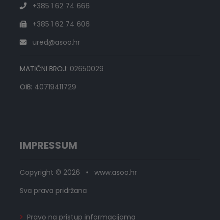
+385 1 62 74 666
+385 1 62 74 606
ured@asoo.hr
MATIČNI BROJ:
02650029
OIB:
40719411729
IMPRESSUM
Copyright © 2026 • www.asoo.hr
Sva prava pridržana
Pravo na pristup informacijama