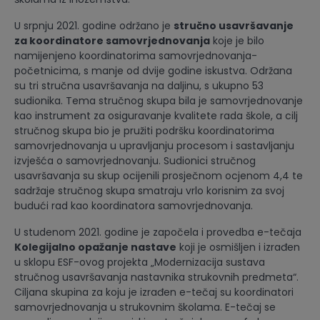
U srpnju 2021. godine održano je
stručno usavršavanje
za koordinatore samovrjednovanja
koje je bilo
namijenjeno koordinatorima samovrjednovanja-
početnicima, s manje od dvije godine iskustva. Održana
su tri stručna usavršavanja na daljinu, s ukupno 53
sudionika. Tema stručnog skupa bila je samovrjednovanje
kao instrument za osiguravanje kvalitete rada škole, a cilj
stručnog skupa bio je pružiti podršku koordinatorima
samovrjednovanja u upravljanju procesom i sastavljanju
izvješća o samovrjednovanju. Sudionici stručnog
usavršavanja su skup ocijenili prosječnom ocjenom 4,4 te
sadržaje stručnog skupa smatraju vrlo korisnim za svoj
budući rad kao koordinatora samovrjednovanja.
U studenom 2021. godine je započela i provedba e-tečaja
Kolegijalno opažanje nastave
koji je osmišljen i izrađen
u sklopu ESF-ovog projekta „Modernizacija sustava
stručnog usavršavanja nastavnika strukovnih predmeta“.
Ciljana skupina za koju je izrađen e-tečaj su koordinatori
samovrjednovanja u strukovnim školama. E-tečaj se