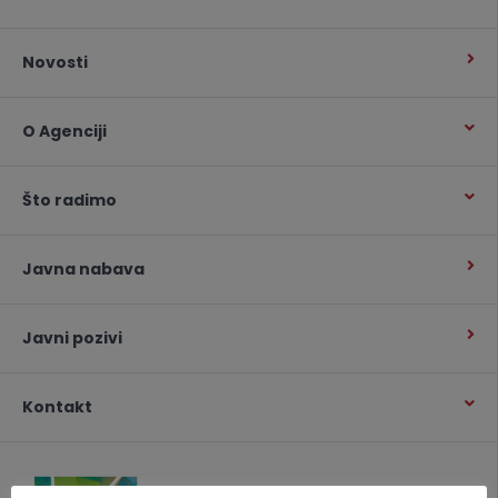
Novosti
O Agenciji
Što radimo
Javna nabava
Javni pozivi
Kontakt