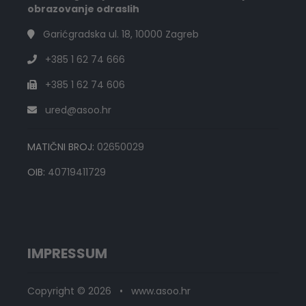
obrazovanje odraslih
Garićgradska ul. 18, 10000 Zagreb
+385 1 62 74 666
+385 1 62 74 606
ured@asoo.hr
MATIČNI BROJ:
02650029
OIB:
40719411729
IMPRESSUM
Copyright © 2026 • www.asoo.hr