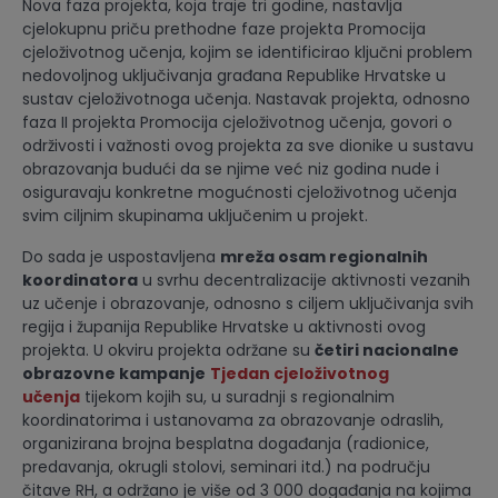
Nova faza projekta, koja traje tri godine, nastavlja
cjelokupnu priču prethodne faze projekta Promocija
cjeloživotnog učenja, kojim se identificirao ključni problem
nedovoljnog uključivanja građana Republike Hrvatske u
sustav cjeloživotnoga učenja. Nastavak projekta, odnosno
faza II projekta Promocija cjeloživotnog učenja, govori o
održivosti i važnosti ovog projekta za sve dionike u sustavu
obrazovanja budući da se njime već niz godina nude i
osiguravaju konkretne mogućnosti cjeloživotnog učenja
svim ciljnim skupinama uključenim u projekt.
Do sada je uspostavljena
mreža osam regionalnih
koordinatora
u svrhu decentralizacije aktivnosti vezanih
uz učenje i obrazovanje, odnosno s ciljem uključivanja svih
regija i županija Republike Hrvatske u aktivnosti ovog
projekta. U okviru projekta održane su
četiri nacionalne
obrazovne kampanje
Tjedan cjeloživotnog
učenja
tijekom kojih su, u suradnji s regionalnim
koordinatorima i ustanovama za obrazovanje odraslih,
organizirana brojna besplatna događanja (radionice,
predavanja, okrugli stolovi, seminari itd.) na području
čitave RH, a održano je više od 3 000 događanja na kojima