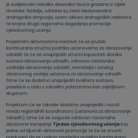
je sudjelovalo nekoliko desetaka tisuća građana iz cijele
Hrvatske. Nadalje, održana su četiri Međunarodna
andragoška simpozija, osam ciklusa andragoških radionica
te brojna druga regionalna događanja promocije
cjeloživotnog učenja.
Projektnim aktivnostima nastavit će se pružati
kontinuirana stručna podrška ustanovama za obrazovanje
odraslih te će se unaprijediti stručni kapaciteti dionika
sustava obrazovanja odraslih, odnosno nastavnika,
voditelja obrazovanja odraslih, ravnatelja i ostalog
obrazovnog osoblja ustanova za obrazovanje odraslih
čime će se dodatno unaprijediti kvaliteta sustava,
posebice u radu s odraslim polaznicima kao osjetljivom
skupinom.
Projektom će se također dodatno unaprijediti i razviti
mreža regionalnih koordinatora (ustanova za obrazovanje
odraslih) čime će se osigurati održivost nacionalne
obrazovne kampanje
Tjedan cjeloživotnog učenja
kao
jedne od ključnih aktivnosti promocije te će se stvoriti
preduvjeti da se i nakon završetka projekta kontinuirano