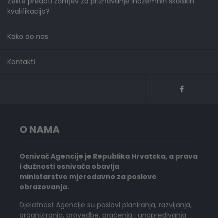
Želite predati zahtjev za priznavanje inozemnih školskih
kvalifikacija?
Kako do nas
Kontakti
O NAMA
Osnivač Agencije je Republika Hrvatska, a prava
i dužnosti osnivača obavlja
ministarstvo mjerodavno za poslove
obrazovanja.
Djelatnost Agencije su poslovi planiranja, razvijanja,
organiziranja, provedbe, praćenja i unapređivanja