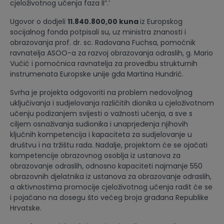
cjeloživotnog učenja faza II“.’
Ugovor o dodjeli
11.840.800,00 kuna
iz Europskog
socijalnog fonda potpisali su, uz ministra znanosti i
obrazovanja prof. dr. sc. Radovana Fuchsa, pomoćnik
ravnatelja ASOO-a za razvoj obrazovanja odraslih, g. Mario
Vučić i pomoćnica ravnatelja za provedbu strukturnih
instrumenata Europske unije gđa Martina Hundrić.
Svrha je projekta odgovoriti na problem nedovoljnog
uključivanja i sudjelovanja različitih dionika u cjeloživotnom
učenju podizanjem svijesti o važnosti učenja, a sve s
ciljem osnaživanja sudionika i unaprjeđenja njihovih
ključnih kompetencija i kapaciteta za sudjelovanje u
društvu i na tržištu rada. Nadalje, projektom će se ojačati
kompetencije obrazovnog osoblja iz ustanova za
obrazovanje odraslih, odnosno kapaciteti najmanje 550
obrazovnih djelatnika iz ustanova za obrazovanje odraslih,
a aktivnostima promocije cjeloživotnog učenja radit će se
i pojačano na dosegu što većeg broja građana Republike
Hrvatske.