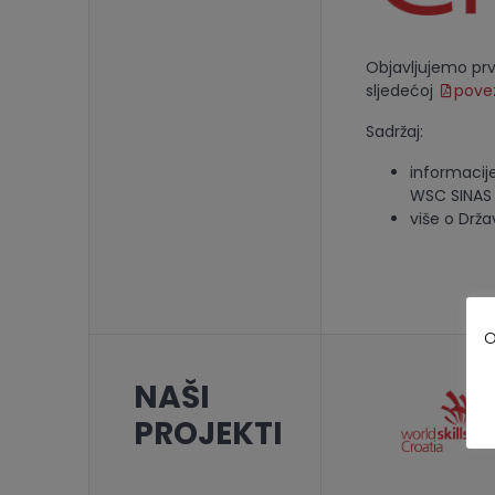
Objavljujemo prvi
sljedećoj
povez
Sadržaj:
informacij
WSC SINAS
više o Drža
O
NAŠI
PROJEKTI