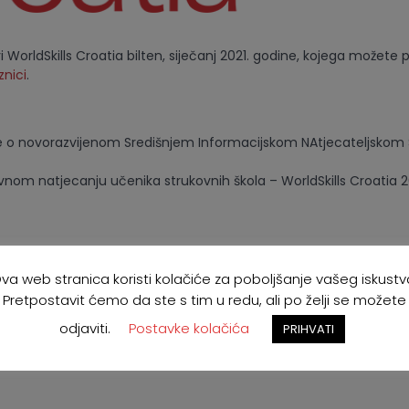
 WorldSkills Croatia bilten, siječanj 2021. godine, kojega možete 
nici
.
e o novorazvijenom Središnjem Informacijskom NAtjecateljskom
vnom natjecanju učenika strukovnih škola – WorldSkills Croatia 2
va web stranica koristi kolačiće za poboljšanje vašeg iskustv
Pretpostavit ćemo da ste s tim u redu, ali po želji se možete
odjaviti.
Postavke kolačića
PRIHVATI