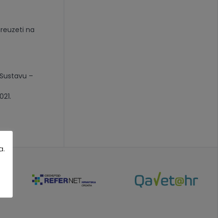
preuzeti na
 Sustavu –
021.
a.