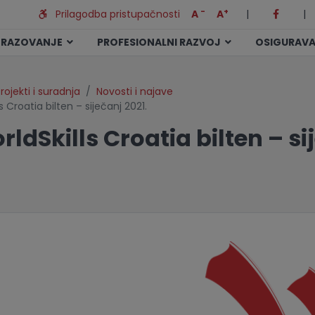
-
+
Prilagodba pristupačnosti
A
A
|
|
BRAZOVANJE
PROFESIONALNI RAZVOJ
OSIGURAVA
rojekti i suradnja
Novosti i najave
ls Croatia bilten – siječanj 2021.
rldSkills Croatia bilten – si