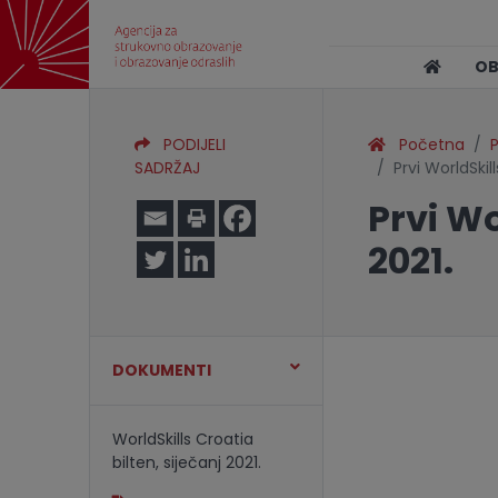
O
PODIJELI
Početna
P
SADRŽAJ
Prvi WorldSkil
Prvi Wo
2021.
DOKUMENTI
WorldSkills Croatia
bilten, siječanj 2021.