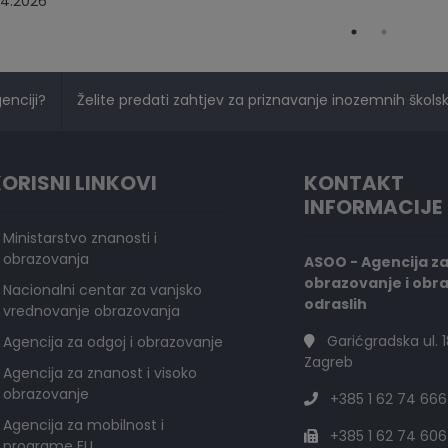
4.2026
genciji?
Želite predati zahtjev za priznavanje inozemnih školski
ORISNI LINKOVI
KONTAKT
INFORMACIJE
Ministarstvo znanosti i
obrazovanja
ASOO - Agencija z
obrazovanje i obr
Nacionalni centar za vanjsko
odraslih
vrednovanje obrazovanja
Garićgradska ul. 1
Agencija za odgoj i obrazovanje
Zagreb
Agencija za znanost i visoko
obrazovanje
+385 1 62 74 666
Agencija za mobilnost i
+385 1 62 74 606
programe EU