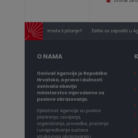
Utorak 28.0
Imate li pitanje?
Želite se zaposliti u A
O NAMA
K
Osnivač Agencije je Republika
Hrvatska, a prava i dužnosti
osnivača obavlja
ministarstvo mjerodavno za
poslove obrazovanja.
Djelatnost Agencije su poslovi
planiranja, razvijanja,
organiziranja, provedbe, praćenja
i unapređivanja sustava
strukovnog obrazovanja i