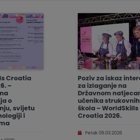
ls Croatia
Poziv za iskaz inte
6. –
za izlaganje na
vna
Državnom natjeca
ja o
učenika strukovnih
ju, svijetu
škola – WorldSkills
ologiji i
Croatia 2026.
ama
Petak 06.03.2026