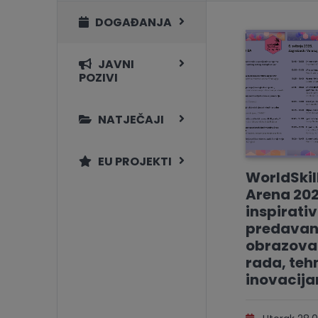
DOGAĐANJA
JAVNI
POZIVI
NATJEČAJI
EU PROJEKTI
WorldSkil
Arena 202
inspirati
predavan
obrazovan
rada, tehn
inovacij