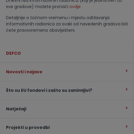
Dnevni red informativnih radionica (koji je jedinstven za
sve gradove) možete pronaći
ovdje
Detaljnije o točnom vremenu i mjestu održavanja
informativnih radionica za svaki od navedenih gradova biti
ćete pravovremeno obaviješteni.
DEFCO
Novosti i najave
Što su EU fondovi i zašto su zanimljivi?
Natječaji
Projekti u provedbi