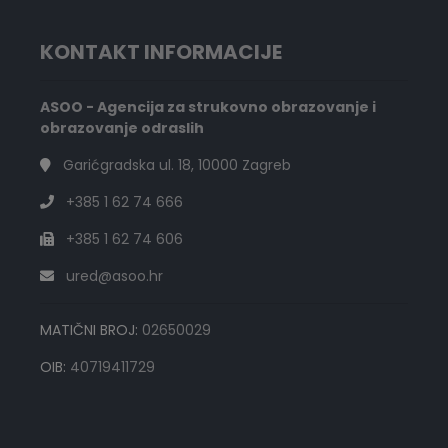
KONTAKT INFORMACIJE
ASOO - Agencija za strukovno obrazovanje i
obrazovanje odraslih
Garićgradska ul. 18, 10000 Zagreb
+385 1 62 74 666
+385 1 62 74 606
ured@asoo.hr
MATIČNI BROJ:
02650029
OIB:
40719411729