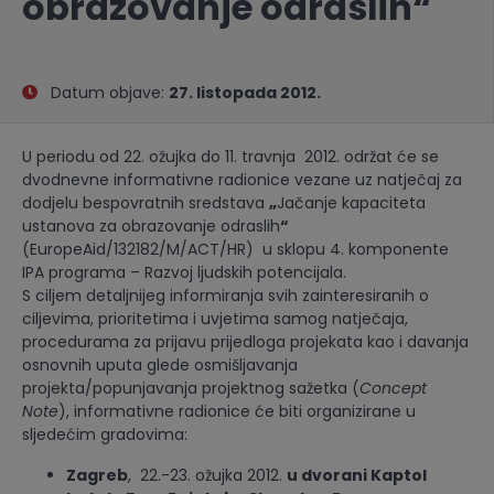
obrazovanje odraslih“
Datum objave:
27. listopada 2012.
U periodu od 22. ožujka do 11. travnja 2012. održat će se
dvodnevne informativne radionice vezane uz natječaj za
dodjelu bespovratnih sredstava
„
Jačanje kapaciteta
ustanova za obrazovanje odraslih
“
(
EuropeAid/132182/M/ACT/HR
) u sklopu 4. komponente
IPA programa – Razvoj ljudskih potencijala.
S ciljem detaljnijeg informiranja svih zainteresiranih o
ciljevima, prioritetima i uvjetima samog natječaja,
procedurama za prijavu prijedloga projekata kao i davanja
osnovnih uputa glede osmišljavanja
projekta/popunjavanja projektnog sažetka (
Concept
Note
), informativne radionice će biti organizirane u
sljedećim gradovima:
Zagreb
, 22.-23. ožujka 2012.
u dvorani Kaptol