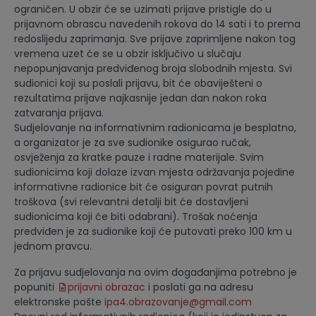
ograničen. U obzir će se uzimati prijave pristigle do u
prijavnom obrascu navedenih rokova do 14 sati i to prema
redoslijedu zaprimanja. Sve prijave zaprimljene nakon tog
vremena uzet će se u obzir isključivo u slučaju
nepopunjavanja predviđenog broja slobodnih mjesta. Svi
sudionici koji su poslali prijavu, bit će obaviješteni o
rezultatima prijave najkasnije jedan dan nakon roka
zatvaranja prijava.
Sudjelovanje na informativnim radionicama je besplatno,
a organizator je za sve sudionike osigurao ručak,
osvježenja za kratke pauze i radne materijale. Svim
sudionicima koji dolaze izvan mjesta održavanja pojedine
informativne radionice bit će osiguran povrat putnih
troškova (svi relevantni detalji bit će dostavljeni
sudionicima koji će biti odabrani). Trošak noćenja
predviđen je za sudionike koji će putovati preko 100 km u
jednom pravcu.
Za prijavu sudjelovanja na ovim događanjima potrebno je
popuniti
prijavni obrazac
i poslati ga na adresu
elektronske pošte
ipa4.obrazovanje@gmail.com