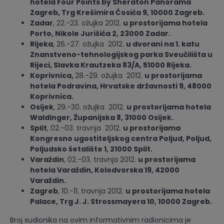
hotela Four Points by Sheraton Panorama
Zagreb, Trg Krešimira Čosića 9, 10000 Zagreb.
Zadar
, 22.-23. ožujka 2012.
u prostorijama hotela
Porto, Nikole Jurišića 2, 23000 Zadar.
Rijeka
, 26.-27. ožujka 2012.
u dvorani na 1. katu
Znanstveno-tehnologijskog parka Sveučilišta u
Rijeci, Slavka Krautzeka 83/A, 51000 Rijeka.
Koprivnica,
28.-29. ožujka 2012.
u prostorijama
hotela Podravina, Hrvatske državnosti 9, 48000
Koprivnica.
Osijek
, 29.-30. ožujka 2012.
u prostorijama hotela
Waldinger, Županijska 8, 31000 Osijek.
Split
, 02.-03. travnja 2012.
u prostorijama
Kongresno ugostiteljskog centra Poljud, Poljud,
Poljudsko šetalište 1, 21000 Split.
Varaždin
, 02.-03. travnja 2012.
u prostorijama
hotela Varaždin, Kolodvorska 19, 42000
Varaždin.
Zagreb
, 10.-11. travnja 2012.
u prostorijama hotela
Palace, Trg J. J. Strossmayera 10, 10000 Zagreb.
Broj sudionika na ovim informativnim radionicima je