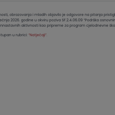
osti, obrazovanja i mladih objavilo je odgovore na pitanja pristig
siječnja 2026. godine u okviru poziva SF.2.4.06.09 “Podrška osnov
nnastavnih aktivnosti kao pripreme za program cjelodnevne škol
upan u rubrici:
“Natječaji”.