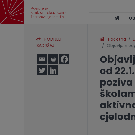
O
PODIJELI
Početna
SADRŽAJ
Objavljeni odg
Objavlj
od 22.1
poziva
školam
aktivn
cjelod