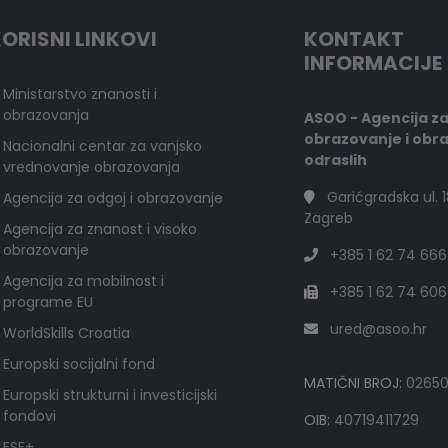
ORISNI LINKOVI
KONTAKT
INFORMACIJE
Ministarstvo znanosti i
obrazovanja
ASOO - Agencija z
obrazovanje i obr
Nacionalni centar za vanjsko
odraslih
vrednovanje obrazovanja
Garićgradska ul. 1
Agencija za odgoj i obrazovanje
Zagreb
Agencija za znanost i visoko
obrazovanje
+385 1 62 74 666
Agencija za mobilnost i
+385 1 62 74 606
programe EU
ured@asoo.hr
WorldSkills Croatia
Europski socijalni fond
MATIČNI BROJ:
0265
Europski strukturni i investicijski
fondovi
OIB:
40719411729
ESF+