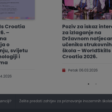
ls Croatia
Poziv za iskaz inte
6. –
za izlaganje na
vna
Državnom natjeca
ja o
učenika strukovnih
ju, svijetu
škola – WorldSkills
ologiji i
Croatia 2026.
ama
Petak 06.03.2026
4.2026
genciji?
Želite predati zahtjev za priznavanje inozemnih školski