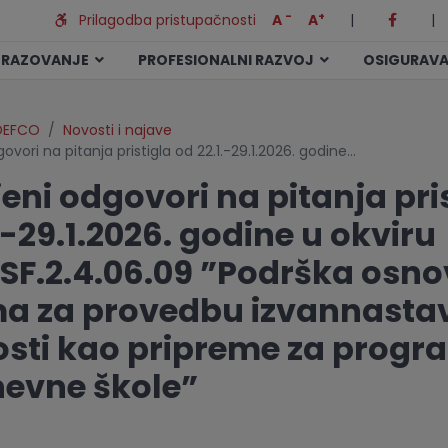
-
+
Prilagodba pristupačnosti
A
A
|
|
BRAZOVANJE
PROFESIONALNI RAZVOJ
OSIGURAVA
DEFCO
Novosti i najave
ovori na pitanja pristigla od 22.1.-29.1.2026. godine…
eni odgovori na pitanja pri
.-29.1.2026. godine u okviru
 SF.2.4.06.09 ”Podrška osn
a za provedbu izvannasta
osti kao pripreme za progr
nevne škole”