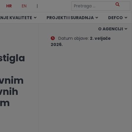
HR
EN
|
NJE KVALITETE
PROJEKTI I SURADNJA
DEFCO
O AGENCIJI
Datum objave:
2. veljače
2026.
stigla
ovnim
vnih
am