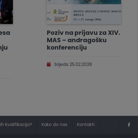
resa
Poziv na prijavu za XIV.
MAS – andragošku
nju
konferenciju
Srijeda 25.02.2026
h kvalifikacija?
Kako do nas
Kontakti