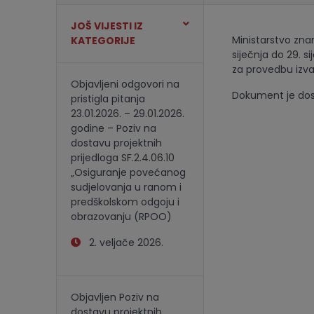
JOŠ VIJESTI IZ
Ministarstvo znan
KATEGORIJE
siječnja do 29. 
za provedbu izva
Objavljeni odgovori na
Dokument je dost
pristigla pitanja
23.01.2026. – 29.01.2026.
godine – Poziv na
dostavu projektnih
prijedloga SF.2.4.06.10
„Osiguranje povećanog
sudjelovanja u ranom i
predškolskom odgoju i
obrazovanju (RPOO)
2. veljače 2026.
Objavljen Poziv na
dostavu projektnih