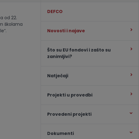
DEFCO
la od 22.
nim školama
e”.
Novosti i najave
Što su EU fondovi i zašto su
zanimljivi?
Natječaji
Projekti u provedbi
Provedeni projekti
Dokumenti