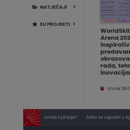
NATJEČAJI
EU PROJEKTI
WorldSkil
Arena 202
inspirati
predavan
obrazovan
rada, tehn
inovacij
Utorak 28.0
Imate li pitanje?
Želite se zaposliti u A