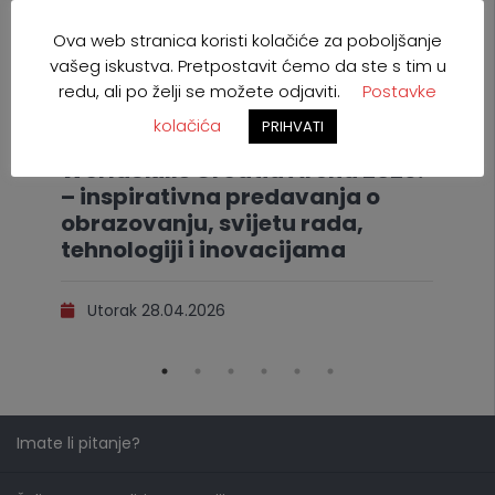
Ova web stranica koristi kolačiće za poboljšanje
vašeg iskustva. Pretpostavit ćemo da ste s tim u
redu, ali po želji se možete odjaviti.
Postavke
kolačića
PRIHVATI
WorldSkills Croatia Arena 2026.
– inspirativna predavanja o
obrazovanju, svijetu rada,
tehnologiji i inovacijama
Utorak 28.04.2026
Imate li pitanje?