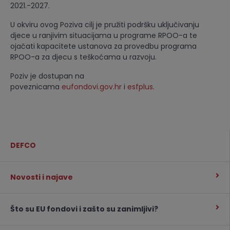
2021.-2027.
U okviru ovog Poziva cilj je pružiti podršku uključivanju
djece u ranjivim situacijama u programe RPOO-a te
ojačati kapacitete ustanova za provedbu programa
RPOO-a za djecu s teškoćama u razvoju.
Poziv je dostupan na
poveznicama
eufondovi.gov.hr
i
esfplus
.
DEFCO
Novosti i najave
Što su EU fondovi i zašto su zanimljivi?