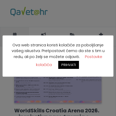
NAJAVE
POZIVI
NATJEČAJI
EU
Ova web stranica koristi kolačiće za poboljšanje
vašeg iskustva. Pretpostavit ćemo da ste s tim u
redu, ali po želji se možete odjaviti.
Postavke
kolačića
PRIHVATI
WorldSkills Croatia Arena 2026.