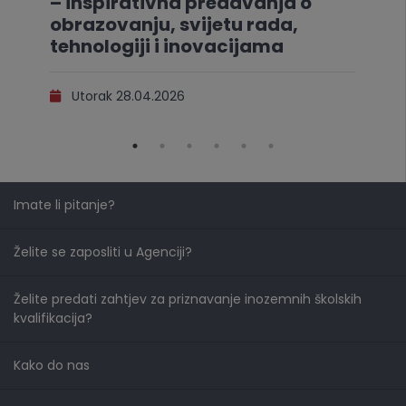
– inspirativna predavanja o
obrazovanju, svijetu rada,
tehnologiji i inovacijama
Utorak 28.04.2026
Imate li pitanje?
Želite se zaposliti u Agenciji?
Želite predati zahtjev za priznavanje inozemnih školskih
kvalifikacija?
Kako do nas