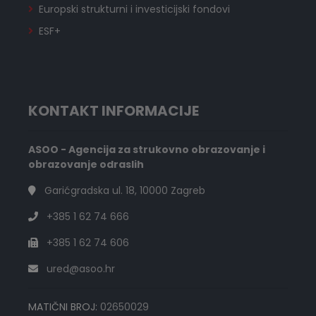
Europski strukturni i investicijski fondovi
ESF+
KONTAKT INFORMACIJE
ASOO - Agencija za strukovno obrazovanje i
obrazovanje odraslih
Garićgradska ul. 18, 10000 Zagreb
+385 1 62 74 666
+385 1 62 74 606
ured@asoo.hr
MATIČNI BROJ:
02650029