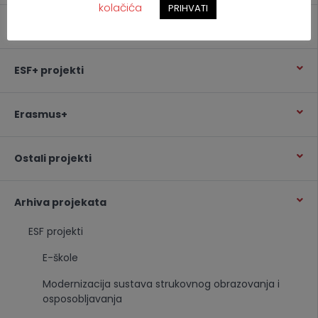
kolačića
PRIHVATI
Novosti i najave
ESF+ projekti
Erasmus+
Ostali projekti
Arhiva projekata
ESF projekti
E-škole
Modernizacija sustava strukovnog obrazovanja i
osposobljavanja