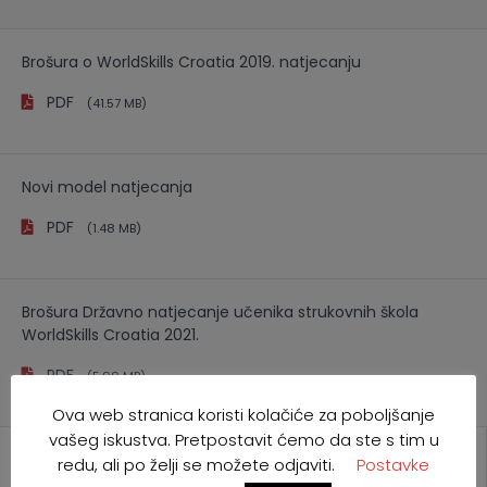
Brošura o WorldSkills Croatia 2019. natjecanju
PDF
(41.57 MB)
Novi model natjecanja
PDF
(1.48 MB)
Brošura Državno natjecanje učenika strukovnih škola
WorldSkills Croatia 2021.
PDF
(5.99 MB)
Ova web stranica koristi kolačiće za poboljšanje
vašeg iskustva. Pretpostavit ćemo da ste s tim u
PROJEKTI I SURADNJA
redu, ali po želji se možete odjaviti.
Postavke