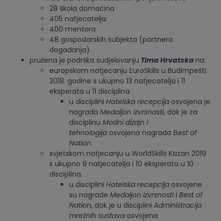
28 škola domaćina
405 natjecatelja
400 mentora
48 gospodarskih subjekta (partnera
događanja).
pružena je podrška sudjelovanju
Tima Hrvatska
na:
europskom natjecanju EuroSkills u Budimpešti
2018. godine s ukupno 13 natjecatelja i 11
eksperata u 11 disciplina
u disciplini
Hotelska recepcija
osvojena je
nagrada
Medaljon izvrsnosti
, dok je za
disciplinu
Modni dizajn i
tehnologija
osvojena nagrada
Best of
Nation.
svjetskom natjecanju u WorldSkills Kazan 2019
s ukupno 9 natjecatelja i 10 eksperata u 10
disciplina.
u disciplini
Hotelska recepcija
osvojene
su nagrade
Medaljon izvrsnosti
i
Best of
Nation
, dok je u disciplini
Administracija
mrežnih sustava
osvojena