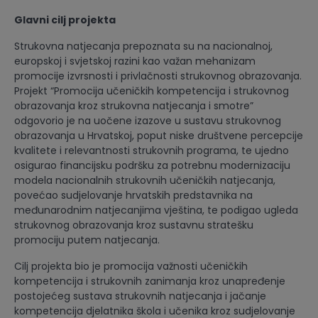
Glavni cilj projekta
Strukovna natjecanja prepoznata su na nacionalnoj,
europskoj i svjetskoj razini kao važan mehanizam
promocije izvrsnosti i privlačnosti strukovnog obrazovanja.
Projekt “Promocija učeničkih kompetencija i strukovnog
obrazovanja kroz strukovna natjecanja i smotre”
odgovorio je na uočene izazove u sustavu strukovnog
obrazovanja u Hrvatskoj, poput niske društvene percepcije
kvalitete i relevantnosti strukovnih programa, te ujedno
osigurao financijsku podršku za potrebnu modernizaciju
modela nacionalnih strukovnih učeničkih natjecanja,
povećao sudjelovanje hrvatskih predstavnika na
međunarodnim natjecanjima vještina, te podigao ugleda
strukovnog obrazovanja kroz sustavnu stratešku
promociju putem natjecanja.
Cilj projekta bio je promocija važnosti učeničkih
kompetencija i strukovnih zanimanja kroz unapređenje
postojećeg sustava strukovnih natjecanja i jačanje
kompetencija djelatnika škola i učenika kroz sudjelovanje