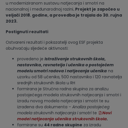
u moderniziranom sustavu natjecanja i smotri na
nacionalnoj i međunarodnoj razini
. Projekt je
započeo u
veljači 2018. godine, a provedba je trajala do 30. rujna
2023.
Postignuti rezultati
Ostvareni rezultati i pokazatelji ovog ESF projekta
obuhvaćaju sljedeće aktivnosti:
provedeno je
Istraživanje strukovnih škola,
nastavnika, ravnatelja i učenika o postojećem
modelu smotri radova i natjecanja učenika
na
uzorku od 58 učenika, 500 nastavnika i 120 ravnatelja
srednjih strukovnih škola u RH
formirana je Stručna radna skupina za analizu
postojećega modela strukovnih natjecanja i smotri i
izradu novog modela natjecanja i smotri te su
izrađena dva dokumenta –
Analiza postoje
ć
eg
modela strukovnih natjecanja i smotri
te
Novi
model natjecanja učenika strukovnih škola
.
formirane su
44 radne skupine
za izradu