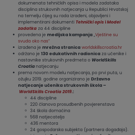
dokumenata tehničkih opisa i modela zadataka
disciplina strukovnih natjecanja u Republici Hrvatskoj
na temelju čijeg su rada izrađeni, objavljeni i
implementirani dokumenti
Tehnički opis
i
Model
zadatka
za 44 discipline
provedena je
medijska kampanja
„
Vještine su
svuda oko nas”
izrađena je
mrežna stranica
worldskillscroatia.hr
održano je
130 edukativnih radionica
za učenike i
nastavnike strukovnih predmeta o
WorldSkills
Croatia
natjecanju
prema novom modelu natjecanja, po prvi puta, u
ožujku 2019. godine organizirano je
Državno
natjecanje učenika strukovnih škola –
WorldSkills Croatia 2019.
:
44 discipline
220 članova prosudbenih povjerenstava
34 škola domaćina
568 natjecatelja
436 mentora
24 gospodarska subjekta (partnera događaja).