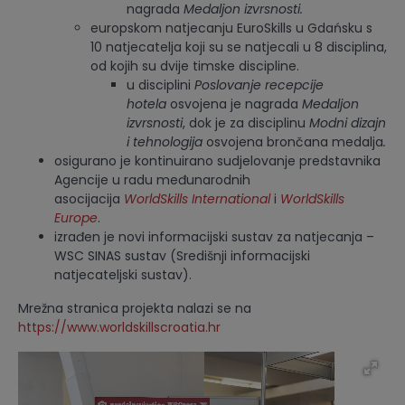
nagrada
Medaljon izvrsnosti.
europskom natjecanju EuroSkills u Gdańsku s
10 natjecatelja koji su se natjecali u 8 disciplina,
od kojih su dvije timske discipline.
u disciplini
Poslovanje recepcije
hotela
osvojena je nagrada
Medaljon
izvrsnosti
, dok je za disciplinu
Modni dizajn
i tehnologija
osvojena brončana medalja
.
osigurano je kontinuirano sudjelovanje predstavnika
Agencije u radu međunarodnih
asocijacija
WorldSkills International
i
WorldSkills
Europe
.
izrađen je novi informacijski sustav za natjecanja –
WSC SINAS sustav (Središnji informacijski
natjecateljski sustav).
Mrežna stranica projekta nalazi se na
https://www.worldskillscroatia.hr