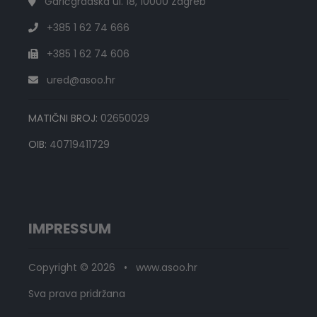
Garićgradska ul. 18, 10000 Zagreb
+385 1 62 74 666
+385 1 62 74 606
ured@asoo.hr
MATIČNI BROJ:
02650029
OIB:
40719411729
IMPRESSUM
Copyright © 2026 • www.asoo.hr
Sva prava pridržana