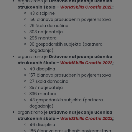
organizirano je
Državno natjecanje učenika
strukovnih škola –
WorldSkills Croatia 2021
.
:
43 discipline
156 članova prosudbenih povjerenstava
29 škola domaćina
303 natjecatelja
296 mentora
30 gospodarskih subjekta (partnera
događanja).
organizirano je
Državno natjecanje učenika
strukovnih škola –
WorldSkills Croatia 2022
.
:
40 disciplina
157 članova prosudbenih povjerenstava
27 škola domaćina
357 natjecatelja
336 mentora
43 gospodarskih subjekta (partnera
događanja).
organizirano je
Državno natjecanje učenika
strukovnih škola –
WorldSkills Croatia 2023
.
:
46 disciplina
186 članova prosudbenih povjerenstava