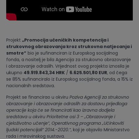
Projekt
„Promocija učeničkih kompetencija i
strukovnog obrazovanja kroz strukovna natjecanja i
smotre”
bio je sufinanciran iz Europskog socijalnog
fonda, a nositelj je bila Agencija za strukovno obrazovanje
i obrazovanje odraslih. Vrijednost ovog projekta iznosila je
ukupno
49.919.843,34 HRK
/
6.625.501,80 EUR
, od čega
se 85% sufinanciralo iz Europskog socijalnog fonda, a 15% iz
nacionalnih sredstava.
Projekt se financirao u okviru
Poziva Agenciji za strukovno
obrazovanje i obrazovanje odraslih za dostavu prijedloga
operacije koja
ć
e se financirati
kao izravna dodjela
sredstava u okviru Prioritetne osi 3 – „Obrazovanje i
cjeloživotno u
č
enje
“
, Operativnog programa
„
U
č
inkoviti
ljudski potencijali
“
2014.-2020.
“
, koji je objavilo Ministarstvo
rada i mirovinskog sustava.