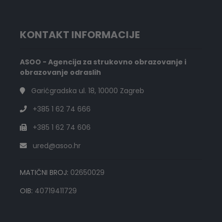
KONTAKT INFORMACIJE
ASOO - Agencija za strukovno obrazovanje i
obrazovanje odraslih
Garićgradska ul. 18, 10000 Zagreb
+385 1 62 74 666
+385 1 62 74 606
ured@asoo.hr
MATIČNI BROJ:
02650029
OIB:
40719411729