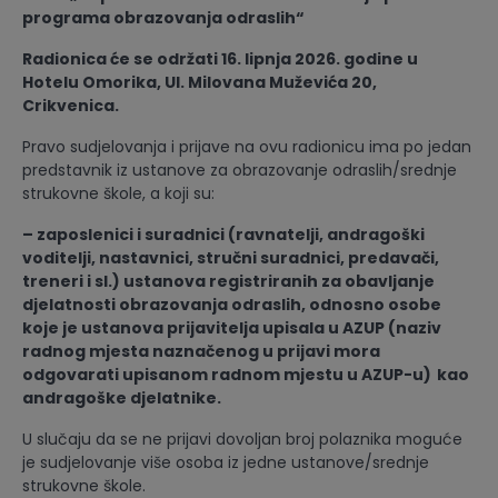
programa obrazovanja odraslih“
Radionica će se održati 16. lipnja 2026. godine u
Hotelu Omorika, Ul. Milovana Muževića 20,
Crikvenica.
Pravo sudjelovanja i prijave na ovu radionicu ima po jedan
predstavnik iz ustanove za obrazovanje odraslih/srednje
strukovne škole, a koji su:
– zaposlenici i suradnici (ravnatelji, andragoški
voditelji, nastavnici, stručni suradnici, predavači,
treneri i sl.) ustanova registriranih za obavljanje
djelatnosti obrazovanja odraslih, odnosno osobe
koje je ustanova prijavitelja upisala u AZUP (naziv
radnog mjesta naznačenog u prijavi mora
odgovarati upisanom radnom mjestu u AZUP-u)
kao
andragoške djelatnike.
U slučaju da se ne prijavi dovoljan broj polaznika moguće
je sudjelovanje više osoba iz jedne ustanove/srednje
strukovne škole.