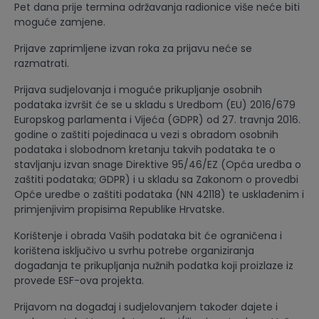
Pet dana prije termina održavanja radionice više neće biti
moguće zamjene.
Prijave zaprimljene izvan roka za prijavu neće se
razmatrati.
Prijava sudjelovanja i moguće prikupljanje osobnih
podataka izvršit će se u skladu s Uredbom (EU) 2016/679
Europskog parlamenta i Vijeća (GDPR) od 27. travnja 2016.
godine o zaštiti pojedinaca u vezi s obradom osobnih
podataka i slobodnom kretanju takvih podataka te o
stavljanju izvan snage Direktive 95/46/EZ (Opća uredba o
zaštiti podataka; GDPR) i u skladu sa Zakonom o provedbi
Opće uredbe o zaštiti podataka (NN 42118) te usklađenim i
primjenjivim propisima Republike Hrvatske.
Korištenje i obrada Vaših podataka bit će ograničena i
korištena isključivo u svrhu potrebe organiziranja
događanja te prikupljanja nužnih podatka koji proizlaze iz
provede ESF-ova projekta.
Prijavom na događaj i sudjelovanjem također dajete i