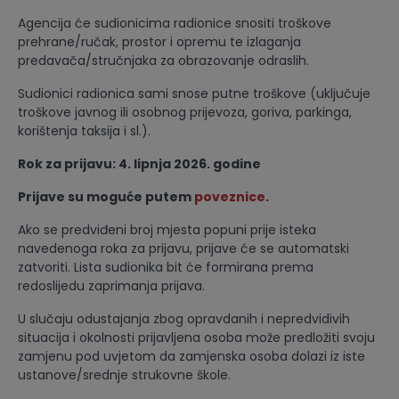
Agencija će sudionicima radionice snositi troškove
prehrane/ručak, prostor i opremu te izlaganja
predavača/stručnjaka za obrazovanje odraslih.
Sudionici radionica sami snose putne troškove (uključuje
troškove javnog ili osobnog prijevoza, goriva, parkinga,
korištenja taksija i sl.).
Rok za prijavu: 4. lipnja 2026. godine
Prijave su moguće putem
poveznice
.
Ako se predviđeni broj mjesta popuni prije isteka
navedenoga roka za prijavu, prijave će se automatski
zatvoriti. Lista sudionika bit će formirana prema
redoslijedu zaprimanja prijava.
U slučaju odustajanja zbog opravdanih i nepredvidivih
situacija i okolnosti prijavljena osoba može predložiti svoju
zamjenu pod uvjetom da zamjenska osoba dolazi iz iste
ustanove/srednje strukovne škole.