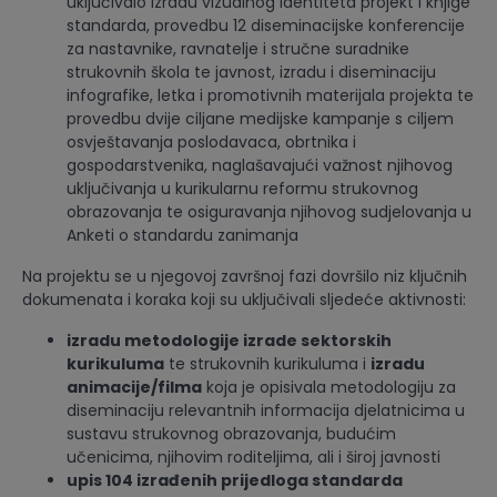
uključivalo izradu vizualnog identiteta projekt i knjige
standarda, provedbu 12 diseminacijske konferencije
za nastavnike, ravnatelje i stručne suradnike
strukovnih škola te javnost, izradu i diseminaciju
infografike, letka i promotivnih materijala projekta te
provedbu dvije ciljane medijske kampanje s ciljem
osvještavanja poslodavaca, obrtnika i
gospodarstvenika, naglašavajući važnost njihovog
uključivanja u kurikularnu reformu strukovnog
obrazovanja te osiguravanja njihovog sudjelovanja u
Anketi o standardu zanimanja
Na projektu se u njegovoj završnoj fazi dovršilo niz ključnih
dokumenata i koraka koji su uključivali sljedeće aktivnosti:
izradu metodologije izrade sektorskih
kurikuluma
te strukovnih kurikuluma i
izradu
animacije/filma
koja je opisivala metodologiju za
diseminaciju relevantnih informacija djelatnicima u
sustavu strukovnog obrazovanja, budućim
učenicima, njihovim roditeljima, ali i široj javnosti
upis 104 izrađenih prijedloga standarda