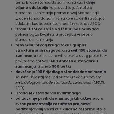
temu Izrade standarda zanimanja kao i
dvije
ciljane edukacije
za provoditelje Ankete o
standardu zanimanja prema novoj Metodologiji
izrade standarda zanimanja koje su činili stručnjaci
odabrani kao koordinatori radnih skupina i ASOO
izradu
Uzorka s više od 17 000 poslodavaca
potrebnog za kvalitetnu provedbu Ankete o
standardu zanimanja
provedbu prvog kruga fokus grupa i
strukturiranih razgovora za svih 108 standarda
zanimanja
koji su se razvili u okviru ovog projekta –
prikupljeno gotovo
1400 Anketa o standardu
zanimanja
, u preko
900 tvrtki
dovršenje
108 Prijedloga standarda zanimanja
sa svim izvještajima i prilozima u skladu s novom
Metodologijom izrade standarda zanimanja
(MRMS,
2019)
izrada 142 standarda kvalifikacija
održavanje prvih diseminacijskih aktivnost
i
u
svrhu prezentacije rezultata projekta i
podizanja vidljivosti kurikularne reforme
što je