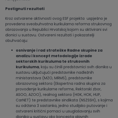
Postignuti rezultati
Kroz ostvarene aktivnosti ovog ESF projekta uspješno je
provedena sveobuhvatna kurikularna reforma strukovnog
obrazovanja u Republici Hrvatskoj kojom su aktivirani svi
dionici u sustavu. Ostvareni rezultati i pokazatelji
obuhvaćaju:
osnivanje i rad
strateške Radne skupine za
analizu i koncept metodologije izrade
sektorskih kurikuluma te strukovnih
kurikuluma
, koju su činili predstavnici svih dionika u
sustavu uključujući predstavnike nadležnih
ministarstava (MZO, MRMS), predstavnike
obrazovnog sektora (Ekspertna radna skupina za
provođenje kurikularne reforme, Rektorski zbor,
ASOO, AZOO), realnog sektora (HGK, HOK, HUP,
CarNET) te predstavnike sindikata (NSZSSH), s kojima
su održana 3 sastanka, jedno studijsko putovanje i
ostvareni kritični pomaci u usuglašavanju svih
dionika u sustavu oko koncepta glavnih