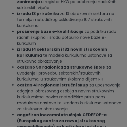
zanimanja
u registar HKO po odobrenju nadležnih
sektorskih vijeća
izradu 13 priručnika
za 13 obrazovnih sektora na
temelju metodičkog usklađivanja 107 strukovnih
kurikuluma
proširenje baze e-kvalifikacije
za podršku radu
radnih skupina i izradu potpuno nove baze e-
kurikulum
izradu 14 sektorskih i 132 novih strukovnih
kurikuluma
te modela kurikuluma ustanove za
strukovno obrazovanje
održano 50 radionica za strukovne škole
za
uvođenje i provedbu sektorskih/strukovnih
kurikuluma, u strukovnim školama diljem RH
održan 41 regionalni stručni skup
za upoznavanje
odgojno-obrazovnog osoblja s novim strukovnim
kurikulumima, novim metodičkim pristupom
modularne nastave te izradom kurikuluma ustanove
za strukovno obrazovanje
angažiran inozemni stručnjak CEDEFOP-a
(Europskog centra za razvoj strukovnog
osposobljavanja) za kurikularni pristup
u