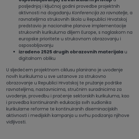
posljednjoj i ključnoj godini provedbe projektnih
aktivnosti na događanju
Konferencija za ravnatelje
, a
ravnateljima strukovnih škola u Republici Hrvatskoj
predstavio je nacionalne planove implementacije
strukovnih kurikuluma diljem Europe, s naglaskom na
europske prioritete u strukovnom obrazovanju i
osposobljavanju
izrađeno 2525 drugih obrazovnih materijala
u
digitalnom obliku
U sljedećem projektnom ciklusu planirano je uvođenje
novih kurikuluma u sve ustanove za strukovno
obrazovanje u Republici Hrvatskoj te pružanje podrške
ravnateljima, nastavnicima, stručnim suradnicima za
uvođenje, provedbu i praćenje sektorskih kurikuluma, kao
i provedba kontinuiranih edukacija svih sudionika
kurikularne reforme te kontinuiranih diseminacijskih
aktivnosti i medijskih kampanja u svrhu podizanja njihove
vidljivosti.