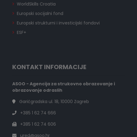
WorldSkills Croatia
Europski socijalni fond
Europski strukturni i investicijski fondovi
ESF+
KONTAKT INFORMACIJE
ASOO - Agencija za strukovno obrazovanje i
obrazovanje odraslih
Garićgradska ul. 18, 10000 Zagreb
+385 1 62 74 666
+385 1 62 74 606
ured@asoo.hr