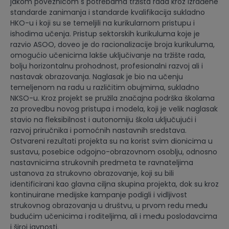
jakom poveznicom s potrebama tržišta rada kroz izrađene
standarde zanimanja i standarde kvalifikacija sukladno
HKO-u i koji su se temeljili na kurikularnom pristupu i
ishodima učenja. Pristup sektorskih kurikuluma koje je
razvio ASOO, doveo je do racionalizacije broja kurikuluma,
omogućio učenicima lakše uključivanje na tržište rada,
bolju horizontalnu prohodnost, profesionalni razvoj ali i
nastavak obrazovanja. Naglasak je bio na učenju
temeljenom na radu u različitim obujmima, sukladno
NKSO-u. Kroz projekt se pružila značajna podrška školama
za provedbu novog pristupa i modela, koji je velik naglasak
stavio na fleksibilnost i autonomiju škola uključujući i
razvoj priručnika i pomoćnih nastavnih sredstava.
Ostvareni rezultati projekta su na korist svim dionicima u
sustavu, posebice odgojno-obrazovnom osoblju, odnosno
nastavnicima strukovnih predmeta te ravnateljima
ustanova za strukovno obrazovanje, koji su bili
identificirani kao glavna ciljna skupina projekta, dok su kroz
kontinuirane medijske kampanje podigli i vidljivost
strukovnog obrazovanja u društvu, u prvom redu među
budućim učenicima i roditeljima, ali i među poslodavcima
i široj javnosti.