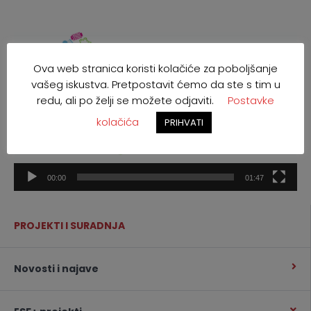
Reproduktor
videozapisa
Ova web stranica koristi kolačiće za poboljšanje
vašeg iskustva. Pretpostavit ćemo da ste s tim u
redu, ali po želji se možete odjaviti.
Postavke
kolačića
PRIHVATI
00:00
01:47
PROJEKTI I SURADNJA
Novosti i najave