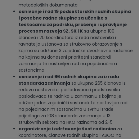
metodoloških dokumenata
osnivanje i rad 19 podsektorskih radnih skupina
i posebne radne skupine za učenike s
teškoćama za podršku, praćenje i upravljanje
procesom razvoja SZ, SK i K
sa ukupno 100
članova i 20 koordinatora iz reda nastavnika i
ravnatelja ustanova za strukovno obrazovanje s
kojima su održane 3 zajedničke dvodnevne radionice
na kojima su doneseni prioritetni standardi
zanimanja te nastavljen rad na pojedinačnim
sastancima
osnivanje i rad 66 radnih skupina za izradu
standarda zanimanja
sa ukupno 265 članova iz
redova nastavnika, poslodavaca i predstavnika
poslodavaca te radnika u zanimanju s kojima je
održan jedan zajednički sastanak te nastavljen rad
na pojedinačnim sastancima u svrhu izrade
prijedloga za 108 standarda zanimanja u 13
strukovnih sektora na HKO razinama od 2-5
organiziranje i održavanje šest radionica
za
koordinatore, članove radnih skupina i ASOO na