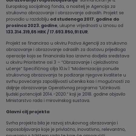
Europskog socijalnog fonda, a nositelj je Agencija za
strukovno obrazovanje i obrazovanje odraslih. Projekt se
provodio u razdoblju
od studenoga 2017. godine do
prosinca 2023. godine
, ukupne vrijednosti u iznosu od
133.314.319,65 HRK / 17.693.850,91 EUR
.
Projekt se financirao u okviru Poziva Agenciji za strukovno
obrazovanje i obrazovanje odraslih za dostavu prijedloga
operacije koja se financirala kao izravna dodjela sredstava
u okviru Prioritetne osi 3 – “Obrazovanje i cjeloživotno
učenje” Specifičnog cilja 10.iv.1 “Modernizacija ponude
strukovnog obrazovanja te podizanje njegove kvalitete u
svrhu povećanja zapošljivosti učenika kao i mogućnosti za
daljnje obrazovanje Operativnog programa “Učinkoviti
ljudski potencijali 2014.-2020.” koji je 2018. godine objavilo
Ministarstvo rada i mirovinskog sustava.
Glavni cilj projekta
Svrha projekta bila je razvoj strukovnog obrazovanja i
osposobljavanja koje je privlačno, inovativno, relevantno,
povezano s tržištem rada te koje će omogućiti