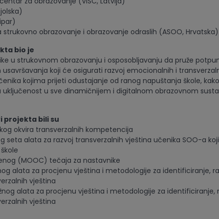
centar za obrazovanje (VISC, Latvija)
jolska)
ipar)
a strukovno obrazovanje i obrazovanje odraslih (ASOO, Hrvatska)
ekta bio je
ike u strukovnom obrazovanju i osposobljavanju da pruže potpun
m usavršavanja koji će osigurati razvoj emocionalnih i transverza
čenika kojima prijeti odustajanje od ranog napuštanja škole, kako
 uključenost u sve dinamičnijem i digitalnom obrazovnom sustav
vi projekta bili su
čkog okvira transverzalnih kompetencija
og seta alata za razvoj transverzalnih vještina učenika SOO-a koji
škole
orenog (MOOC) tečaja za nastavnike
og alata za procjenu vještina i metodologije za identificiranje, ra
erzalnih vještina
žnog alata za procjenu vještina i metodologije za identificiranje, r
erzalnih vještina