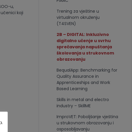
PIAAC
 SOO-u,
Trening za vještine u
učenici koji
virtualnom okruženju
(T4SVEN)
2B – DIGITAL: Inkluzivno
digitalno učenje u svrhu
sprečavanja napuštanja
školovanja u strukovnom
obrazovanju
BequalApp: Benchmarking for
Quality Assurance in
Apprenticeships and Work
Based Learning
Skills in metal and electro
industry – SkillME
ImproVET: Poboljšanje vještina
a.
u strukovnom obrazovanju i
osposobljavanju