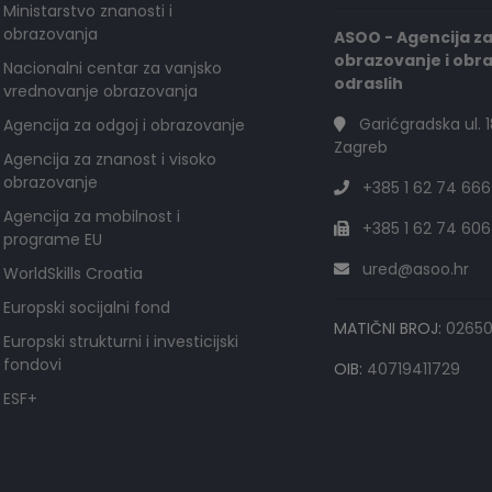
Ministarstvo znanosti i
obrazovanja
ASOO - Agencija z
obrazovanje i obr
Nacionalni centar za vanjsko
odraslih
vrednovanje obrazovanja
Garićgradska ul. 1
Agencija za odgoj i obrazovanje
Zagreb
Agencija za znanost i visoko
obrazovanje
+385 1 62 74 666
Agencija za mobilnost i
+385 1 62 74 606
programe EU
ured@asoo.hr
WorldSkills Croatia
Europski socijalni fond
MATIČNI BROJ:
0265
Europski strukturni i investicijski
fondovi
OIB:
40719411729
ESF+