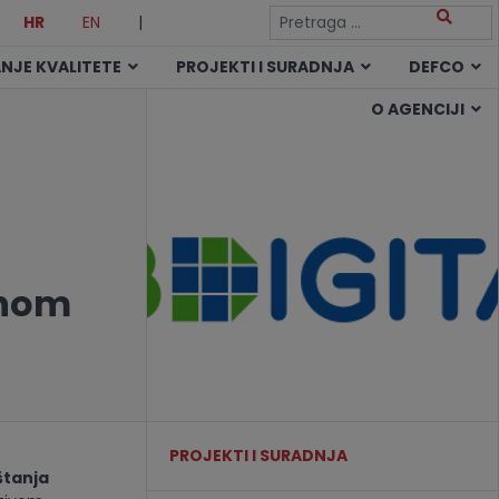
HR
EN
|
NJE KVALITETE
PROJEKTI I SURADNJA
DEFCO
O AGENCIJI
vnom
PROJEKTI I SURADNJA
štanja