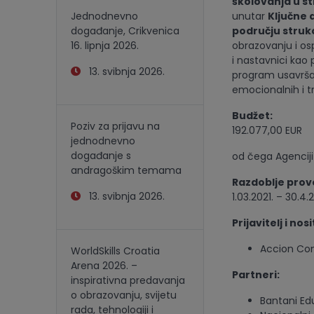
školovanja u s
Jednodnevno
unutar
Klju
č
ne 
događanje, Crikvenica
podru
č
ju stru
16. lipnja 2026.
obrazovanju i os
i nastavnici kao 
13. svibnja 2026.
program usavršav
emocionalnih i tr
Budžet:
Poziv za prijavu na
192.077,00 EUR
jednodnevno
događanje s
od čega Agenciji
andragoškim temama
Razdoblje prove
13. svibnja 2026.
1.03.2021. – 30.4
Prijavitelj i nos
Accion Con
WorldSkills Croatia
Arena 2026. –
Partneri:
inspirativna predavanja
o obrazovanju, svijetu
Bantani Edu
rada, tehnologiji i