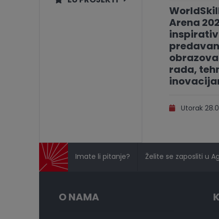
WorldSkil
Arena 202
inspirati
predavan
obrazovan
rada, tehn
inovacij
Utorak 28.0
Imate li pitanje?
Želite se zaposliti u A
O NAMA
K