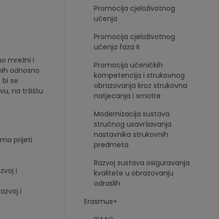
Promocija cjeloživotnog
učenja
Promocija cjeloživotnog
učenja faza II
o mrežni i
Promocija učeničkih
lnih odnosno
kompetencija i strukovnog
 bi se
obrazovanja kroz strukovna
u, na tržištu
natjecanja i smotre
Modernizacija sustava
stručnog usavršavanja
nastavnika strukovnih
ma prijeti
predmeta
Razvoj sustava osiguravanja
zvoj i
kvalitete u obrazovanju
odraslih
azvoj i
Erasmus+