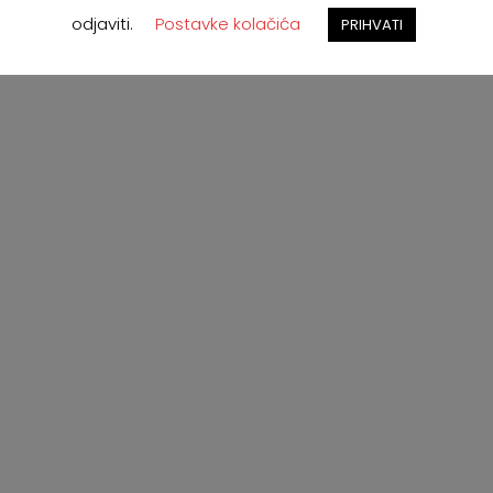
odjaviti.
Postavke kolačića
PRIHVATI