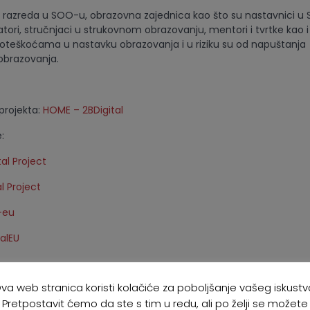
viši razreda u SOO-u, obrazovna zajednica kao što su nastavnici u
atori, stručnjaci u strukovnom obrazovanju, mentori i tvrtke kao i 
oteškoćama u nastavku obrazovanja i u riziku su od napuštanja
obrazovanja.
projekta:
HOME – 2BDigital
:
tal Project
l Project
-eu
alEU
va web stranica koristi kolačiće za poboljšanje vašeg iskustv
Pretpostavit ćemo da ste s tim u redu, ali po želji se možete