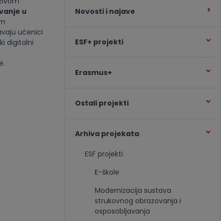
zivom
vanje u
Novosti i najave
om
avaju učenici
ESF+ projekti
i digitalni
e.
Erasmus+
Ostali projekti
Arhiva projekata
ESF projekti
E-škole
Modernizacija sustava
strukovnog obrazovanja i
osposobljavanja