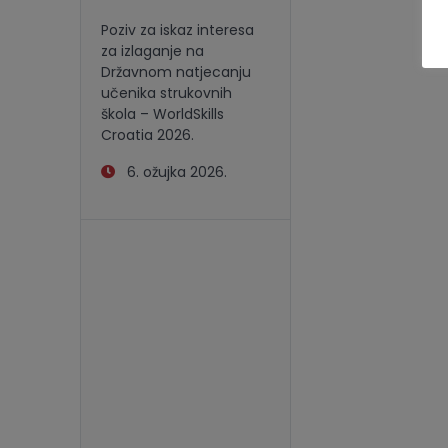
Poziv za iskaz interesa
za izlaganje na
Državnom natjecanju
učenika strukovnih
škola – WorldSkills
Croatia 2026.
6. ožujka 2026.