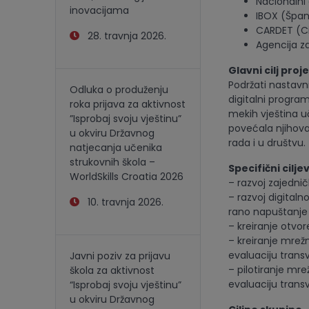
Nacionalni 
inovacijama
IBOX (Špan
CARDET (C
28. travnja 2026.
Agencija z
Glavni cilj proj
Podržati nastavn
Odluka o produženju
digitalni progra
roka prijava za aktivnost
mekih vještina u
”Isprobaj svoju vještinu”
povećala njihova
u okviru Državnog
rada i u društvu.
natjecanja učenika
strukovnih škola –
Specifi
č
ni cilje
WorldSkills Croatia 2026
– razvoj zajedni
– razvoj digitaln
10. travnja 2026.
rano napuštanje 
– kreiranje otv
– kreiranje mrežn
evaluaciju transv
Javni poziv za prijavu
– pilotiranje mre
škola za aktivnost
evaluaciju transv
“Isprobaj svoju vještinu”
u okviru Državnog