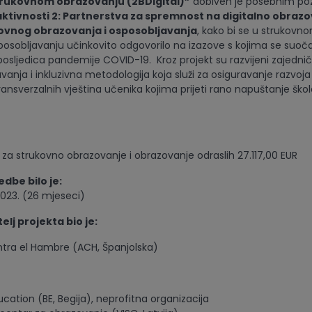
trukovnom obrazovanju (2BDigital)”
dobiven je posebnim po
aktivnosti 2: Partnerstva za spremnost na digitalno obrazo
kovnog obrazovanja i osposobljavanja
, kako bi se u strukovn
posobljavanju učinkovito odgovorilo na izazove s kojima se suoč
posljedica pandemije COVID-19. Kroz projekt su razvijeni zajedničk
anja i inkluzivna metodologija koja služi za osiguravanje razvoja
ansverzalnih vještina učenika kojima prijeti rano napuštanje škol
 za strukovno obrazovanje i obrazovanje odraslih 27.117,00 EUR
dbe bilo je:
.2023. (26 mjeseci)
itelj projekta bio je:
tra el Hambre (ACH, Španjolska)
cation (BE, Begija), neprofitna organizacija