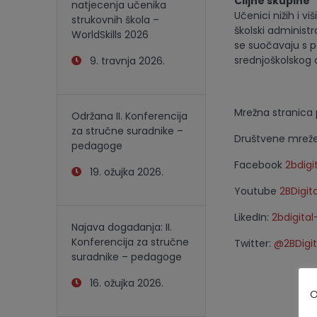
Ciljne skupine
natjecenja učenika
Učenici nižih i 
strukovnih škola –
školski administr
WorldSkills 2026
se suočavaju s p
srednjoškolskog 
9. travnja 2026.
Mrežna stranica 
Održana II. Konferencija
za stručne suradnike –
Društvene mreže
pedagoge
Facebook
2bdigi
19. ožujka 2026.
Youtube
2BDigita
LikedIn:
2bdigital
Najava događanja: II.
Konferencija za stručne
Twitter:
@2BDigit
suradnike – pedagoge
16. ožujka 2026.
O