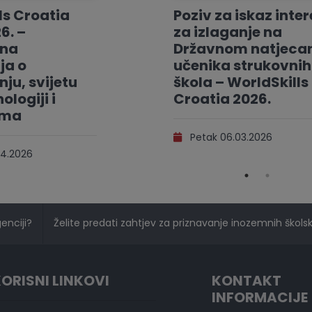
ls Croatia
Poziv za iskaz inte
6. –
za izlaganje na
vna
Državnom natjeca
ja o
učenika strukovnih
ju, svijetu
škola – WorldSkills
ologiji i
Croatia 2026.
ama
Petak 06.03.2026
4.2026
genciji?
Želite predati zahtjev za priznavanje inozemnih školski
ORISNI LINKOVI
KONTAKT
INFORMACIJE