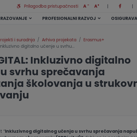
-
+
Prilagodba pristupačnosti
A
A
|
|
BRAZOVANJE
PROFESIONALNI RAZVOJ
OSIGURAVA
rojekti i suradnja
Arhiva projekata
Erasmus+
 Inkluzivno digitalno učenje u svrhu…
GITAL: Inkluzivno digitalno
 u svrhu sprečavanja
anja školovanja u struko
vanju
t “
Inkluzivnog digitalnog u
č
enja u svrhu spre
č
avanja napu