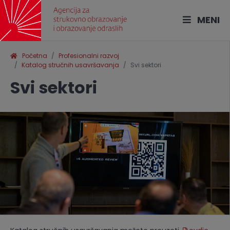
MENI
Početna
Profesionalni razvoj
Katalog stručnih usavršavanja
Svi sektori
Svi sektori