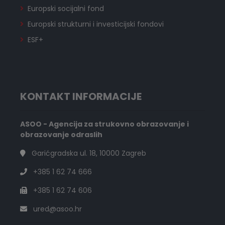
Europski socijalni fond
Europski strukturni i investicijski fondovi
ESF+
KONTAKT INFORMACIJE
ASOO - Agencija za strukovno obrazovanje i
obrazovanje odraslih
Garićgradska ul. 18, 10000 Zagreb
+385 1 62 74 666
+385 1 62 74 606
ured@asoo.hr