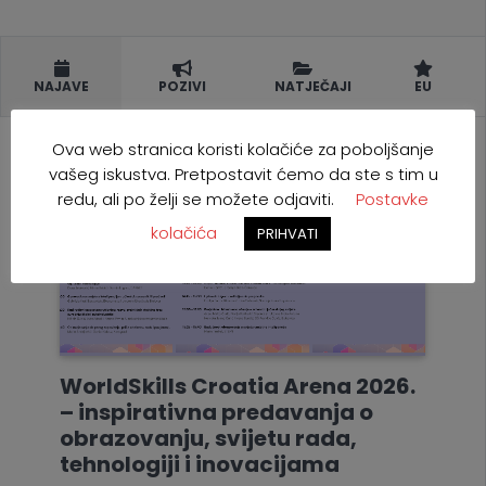
NAJAVE
POZIVI
NATJEČAJI
EU
Ova web stranica koristi kolačiće za poboljšanje
vašeg iskustva. Pretpostavit ćemo da ste s tim u
redu, ali po želji se možete odjaviti.
Postavke
kolačića
PRIHVATI
WorldSkills Croatia Arena 2026.
– inspirativna predavanja o
obrazovanju, svijetu rada,
tehnologiji i inovacijama