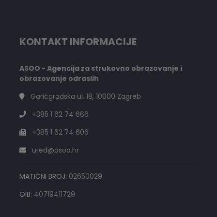
KONTAKT INFORMACIJE
ASOO - Agencija za strukovno obrazovanje i
obrazovanje odraslih
Garićgradska ul. 18, 10000 Zagreb
+385 1 62 74 666
+385 1 62 74 606
ured@asoo.hr
MATIČNI BROJ:
02650029
OIB:
40719411729