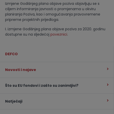
Izmjene Godišnjeg plana objave poziva objavljuju se s
ciljem informiranja javnosti o promjenama u okviru
planiranja Poziva, kao i omogućavanja pravovremene
pripreme projektnih prijedloga.
I. izmjene Godišnjeg plana objave poziva za 2020. godinu
dostupne su na sljedećoj
poveznici
.
DEFCO
Novosti i najave
Što su EU fondovi i zašto su zanimljivi?
Natječaji