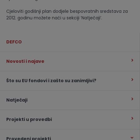
Cjeloviti godišnji plan dodjele bespovratnih sredstava za
2012. godinu možete naći u sekciji ‘Natječaji’.
DEFCO
Novosti i najave
Što su EU fondovi i zašto su zanimljivi?
Natječaji
Projekti u provedbi
Provedeni projekti