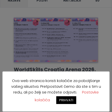
NAJAVE
POZIVI
NATJEČAJI
EU
WorldSkills Croatia Arena 2026.
– inspirativna predavanja o
obrazovanju, svijetu rada,
Ova web stranica koristi kolačiće za poboljšanje
vašeg iskustva. Pretpostavit ćemo da ste s tim u
tehnologiji i inovacijama
redu, ali po želji se možete odjaviti.
Postavke
kolačića
PRIHVATI
Utorak 28.04.2026