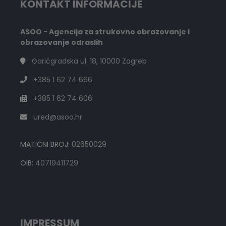
KONTAKT INFORMACIJE
ASOO - Agencija za strukovno obrazovanje i
obrazovanje odraslih
Garićgradska ul. 18, 10000 Zagreb
+385 1 62 74 666
+385 1 62 74 606
ured@asoo.hr
MATIČNI BROJ:
02650029
OIB:
40719411729
IMPRESSUM