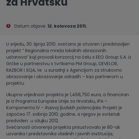
za Hrvatsku
Datum objave:
12. kolovoza 2011.
U srijedu, 30. lipnja 2010. svečano je otvoren i predstavljen
projekt ” Regionalna mreža lokalnih obrazovnih
ustanova” koji provodi konzorcij na čelu s EEO Group S.A. iz
Grčke u partnerstvu s tvrtkama PM Group, DEVELOR,
RAZBOR i SQA, te u suradnji s Agencijom za strukovno
obrazovanje i obrazovanje odraslih – kao partnerom u
projektu.
Ukupna vrijednost projekta je 1,468,750 eura, a financiran
je iz Programa Europske Unije za Hrvatsku, IPA –
Komponenta IV –
Razvoj ljudskih potencijala.
Projekt je
započeo 17. svibnja 2010. godine, a njegov je svršetak
predviđen u ožujku 2012.
Svečanosti otvorenja projekta prisustvovalo je 80-ak
uzvanika i predstavnika vladinih i javnih institucija,