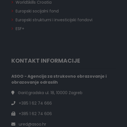
WorldSkills Croatia
Europski socijalni fond
Europski strukturni i investicijski fondovi
ESF+
KONTAKT INFORMACIJE
ASOO - Agencija za strukovno obrazovanje i
obrazovanje odraslih
Garićgradska ul. 18, 10000 Zagreb
+385 1 62 74 666
+385 1 62 74 606
ured@asoo.hr