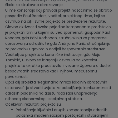
škola za strukovno obrazovanje.
U ime konzorcija koji provodi projekt nazočnima se obratio
gospodin Paul Roeders, voditelj projektnog tima, koji se
osvrnuo na cilj i svrhe projekta te predviđene rezultate.
Glavne aktivnosti svake pojedine komponente predstavio
je projektni tim, u kojem su već spomenuti gospodin Paul
Roeders, gđa Päivi Korhonen, stručnjakinja za programe
obrazovanja odraslih, te gđa Andrijana Parić, stručnjakinja
za provedbu Ugovora o dodjeli bespovratnih sredstava.
Voditeljica projekta iz korisničke institucije, gđa Maja
Tomičić, u svom se izlaganju osvrnula na kontekst
projekta te ukratko predstavila i vezane Ugovore o dodjeli
bespovratnih sredstava kao i njihovu međusobnu
povezanost.
Opći cilj projekta ”Regionalna mreža lokalnih obrazovnih
ustanova” je stvoriti uvjete za poboljšanje konkurentnosti
odraslih polaznika na tržištu rada radi unapređenja
njihovog ekonomskog i socijalnog statusa.
Očekivani rezultati projekta su:
Poboljšanje ključnih i drugih kompetencija odraslih
polaznika modernizacijom postojećih i stvaranjem