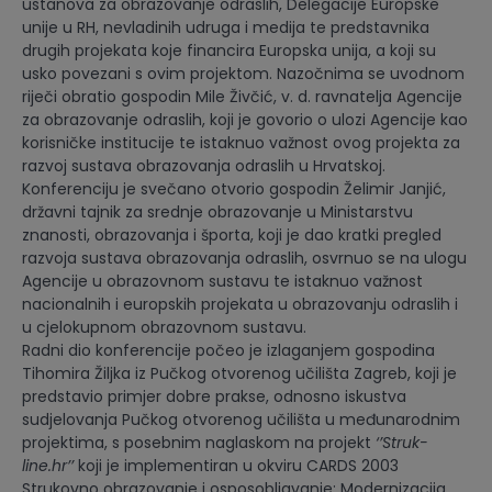
ustanova za obrazovanje odraslih, Delegacije Europske
unije u RH, nevladinih udruga i medija te predstavnika
drugih projekata koje financira Europska unija, a koji su
usko povezani s ovim projektom. Nazočnima se uvodnom
riječi obratio gospodin Mile Živčić, v. d. ravnatelja Agencije
za obrazovanje odraslih, koji je govorio o ulozi Agencije kao
korisničke institucije te istaknuo važnost ovog projekta za
razvoj sustava obrazovanja odraslih u Hrvatskoj.
Konferenciju je svečano otvorio gospodin Želimir Janjić,
državni tajnik za srednje obrazovanje u Ministarstvu
znanosti, obrazovanja i športa, koji je dao kratki pregled
razvoja sustava obrazovanja odraslih, osvrnuo se na ulogu
Agencije u obrazovnom sustavu te istaknuo važnost
nacionalnih i europskih projekata u obrazovanju odraslih i
u cjelokupnom obrazovnom sustavu.
Radni dio konferencije počeo je izlaganjem gospodina
Tihomira Žiljka iz Pučkog otvorenog učilišta Zagreb, koji je
predstavio primjer dobre prakse, odnosno iskustva
sudjelovanja Pučkog otvorenog učilišta u međunarodnim
projektima, s posebnim naglaskom na projekt
‘’Struk-
line.hr’’
koji je implementiran u okviru CARDS 2003
Strukovno obrazovanje i osposobljavanje: Modernizacija