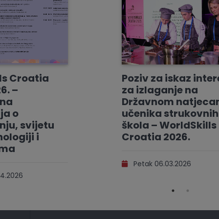
ls Croatia
Poziv za iskaz inte
6. –
za izlaganje na
vna
Državnom natjeca
ja o
učenika strukovnih
ju, svijetu
škola – WorldSkills
ologiji i
Croatia 2026.
ama
Petak 06.03.2026
4.2026