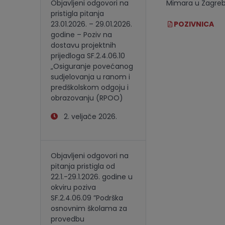
Objavljeni odgovori na
Mimara
u Zagreb
pristigla pitanja
23.01.2026. – 29.01.2026.
POZIVNICA
godine – Poziv na
dostavu projektnih
prijedloga SF.2.4.06.10
„Osiguranje povećanog
sudjelovanja u ranom i
predškolskom odgoju i
obrazovanju (RPOO)
2. veljače 2026.
Objavljeni odgovori na
pitanja pristigla od
22.1.-29.1.2026. godine u
okviru poziva
SF.2.4.06.09 ”Podrška
osnovnim školama za
provedbu