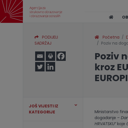
O
PODIJELI
Početna
SADRŽAJ
Poziv na dog
Poziv 
kroz E
EUROPI
JOŠ VIJESTI IZ
Ministarstvo fin
KATEGORIJE
događanje –
Dan
HRVATSKU“
koje ć