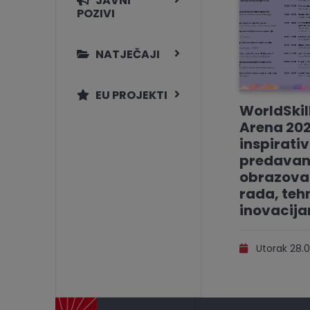
JAVNI
POZIVI
NATJEČAJI
EU PROJEKTI
WorldSkil
Arena 202
inspirati
predavan
obrazovan
rada, tehn
inovacij
Utorak 28.0