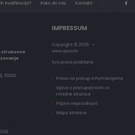
h kvalifikacija?
Kako do nas
Kontakti
IMPRESSUM
Copyright © 2026 •
www.asoo.hr
a strukovno
azovanje
Sva prava pridržana
8, 10000
Pravo na pristup informacijama
Izjava o pristupačnosti za
mrežne stranice
Prijava nepravilnosti
Mapa stranice
0029