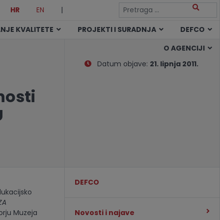
HR
EN
|
NJE KVALITETE
PROJEKTI I SURADNJA
DEFCO
O AGENCIJI
Datum objave:
21. lipnja 2011.
osti
U
DEFCO
dukacijsko
ZA
vorju Muzeja
Novosti i najave