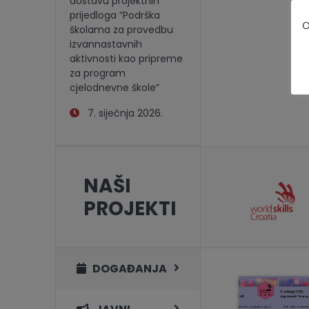
dostavu projektnih
prijedloga ”Podrška
O
školama za provedbu
izvannastavnih
aktivnosti kao pripreme
za program
cjelodnevne škole”
7. siječnja 2026.
NAŠI
PROJEKTI
DOGAĐANJA