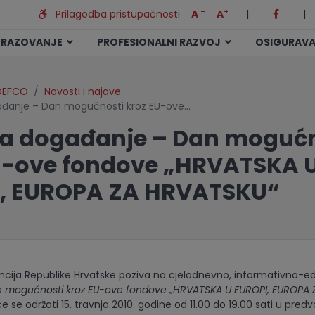
-
+
Prilagodba pristupačnosti
A
A
|
|
BRAZOVANJE
PROFESIONALNI RAZVOJ
OSIGURAVA
DEFCO
Novosti i najave
ađanje – Dan mogućnosti kroz EU-ove…
na događanje – Dan mogućn
U-ove fondove „HRVATSKA 
, EUROPA ZA HRVATSKU“
ancija Republike Hrvatske poziva na cjelodnevno, informativno-e
 mogućnosti kroz EU-ove fondove „HRVATSKA U EUROPI, EUROPA 
e se održati 15. travnja 2010. godine od 11.00 do 19.00 sati u pred