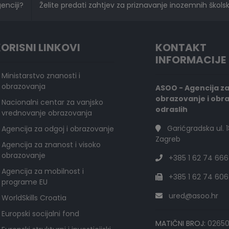
genciji?
Želite predati zahtjev za priznavanje inozemnih školski
ORISNI LINKOVI
KONTAKT
INFORMACIJE
Ministarstvo znanosti i
obrazovanja
ASOO - Agencija z
obrazovanje i obr
Nacionalni centar za vanjsko
odraslih
vrednovanje obrazovanja
Garićgradska ul. 1
Agencija za odgoj i obrazovanje
Zagreb
Agencija za znanost i visoko
obrazovanje
+385 1 62 74 666
Agencija za mobilnost i
+385 1 62 74 606
programe EU
ured@asoo.hr
WorldSkills Croatia
Europski socijalni fond
MATIČNI BROJ:
0265