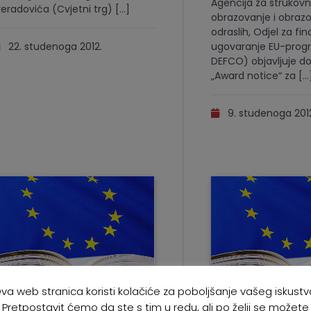
Agencija za strukov
reradovića (Cvjetni trg) […]
obrazovanje i obraz
odraslih, Odjel za fin
22. studenoga 2012.
ugovaranje EU-pro
DEFCO) objavljuje 
„Award notice“ za […
9. studenoga 2012
va web stranica koristi kolačiće za poboljšanje vašeg iskustv
Pretpostavit ćemo da ste s tim u redu, ali po želji se možete