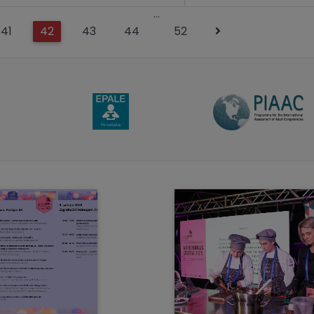
…
41
42
43
44
52