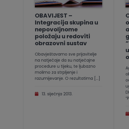
OBAVIJEST –
O
Integracija skupina u
o
nepovoljnome
a
položaju u redoviti
obrazovni sustav
“
Obavještavamo sve prijavitelje
o
na natječaje da su natječajne
procedure u tijeku, te ljubazno
A
molimo za strpljenje i
o
razumijevanje. O rezultatima […]
o
u
D
13. siječnja 2013.
“