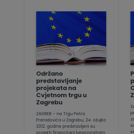
Održano
P
predstavljanje
p
projekata na
C
Cvjetnom trgu u
Zagrebu
Z
p
ZAGREB – na Trgu Petra
z
Preradovića u Zagrebu, 24. ožujka
s
2012. godine predstavljeni su
s
projekti financirani bespovratnim