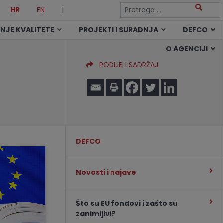
HR
EN
|
NJE KVALITETE
PROJEKTI I SURADNJA
DEFCO
O AGENCIJI
PODIJELI SADRŽAJ
DEFCO
Novosti i najave
Što su EU fondovi i zašto su
zanimljivi?