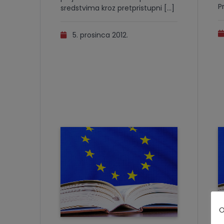
P
sredstvima kroz pretpristupni […]
5. prosinca 2012.
O