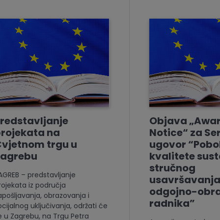
redstavljanje
Objava „Awa
rojekata na
Notice“ za Se
vjetnom trgu u
ugovor “Pobol
Zagrebu
kvalitete sus
stručnog
AGREB – predstavljanje
usavršavanj
rojekata iz područja
odgojno-obr
apošljavanja, obrazovanja i
radnika”
ocijalnog uključivanja, održati će
e u Zagrebu, na Trgu Petra