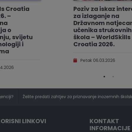
ls Croatia
Poziv za iskaz inte
6. –
za izlaganje na
vna
Državnom natjeca
ja o
učenika strukovnih
ju, svijetu
škola – WorldSkills
ologiji i
Croatia 2026.
ama
Petak 06.03.2026
4.2026
genciji?
Želite predati zahtjev za priznavanje inozemnih školski
ORISNI LINKOVI
KONTAKT
INFORMACIJE