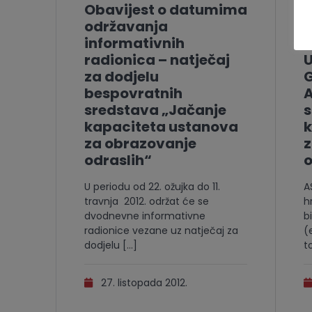
Obavijest o datumima
održavanja
o
informativnih
h
radionica – natječaj
U
za dodjelu
G
bespovratnih
A
sredstava „Jačanje
kapaciteta ustanova
k
za obrazovanje
z
odraslih“
o
U periodu od 22. ožujka do 11.
A
travnja 2012. održat će se
h
dvodnevne informativne
b
radionice vezane uz natječaj za
(
dodjelu […]
t
27. listopada 2012.