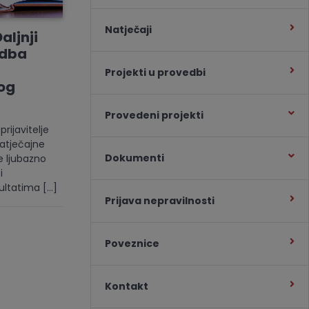
Natječaji
aljnji
edba
Projekti u provedbi
kog
Provedeni projekti
ijavitelje
atječajne
Dokumenti
e ljubazno
i
ultatima […]
Prijava nepravilnosti
Poveznice
Kontakt