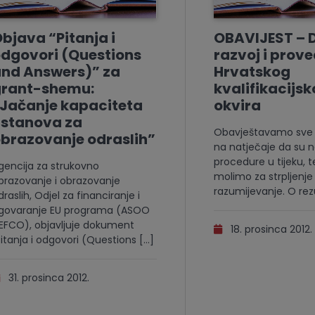
bjava “Pitanja i
OBAVIJEST – D
dgovori (Questions
razvoj i prov
nd Answers)” za
Hrvatskog
grant-shemu:
kvalifikacijs
Jačanje kapaciteta
okvira
ustanova za
Obavještavamo sve pr
brazovanje odraslih”
na natječaje da su n
procedure u tijeku, t
gencija za strukovno
molimo za strpljenje 
brazovanje i obrazovanje
razumijevanje. O rez
draslih, Odjel za financiranje i
govaranje EU programa (ASOO
EFCO), objavljuje dokument
18. prosinca 2012.
Pitanja i odgovori (Questions […]
31. prosinca 2012.