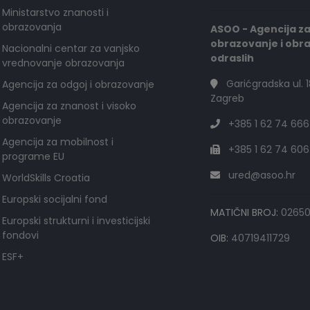
Ministarstvo znanosti i
obrazovanja
ASOO - Agencija z
obrazovanje i obr
Nacionalni centar za vanjsko
odraslih
vrednovanje obrazovanja
Garićgradska ul. 1
Agencija za odgoj i obrazovanje
Zagreb
Agencija za znanost i visoko
obrazovanje
+385 1 62 74 666
Agencija za mobilnost i
+385 1 62 74 606
programe EU
ured@asoo.hr
WorldSkills Croatia
Europski socijalni fond
MATIČNI BROJ:
0265
Europski strukturni i investicijski
fondovi
OIB:
40719411729
ESF+