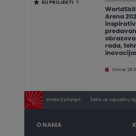
EU PROJEKTI
WorldSkil
Arena 202
inspirati
predavan
obrazovan
rada, tehn
inovacij
Utorak 28.0
Imate li pitanje?
Želite se zaposliti u A
O NAMA
K