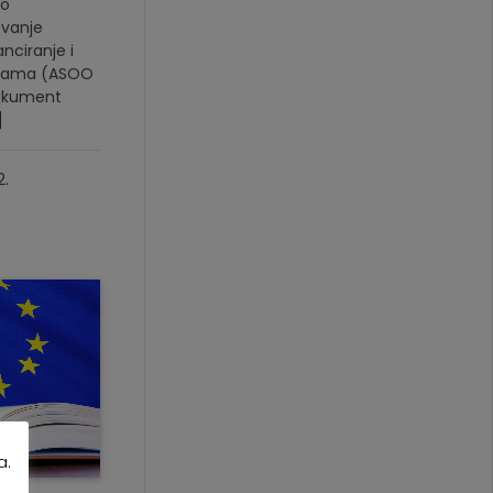
no
ovanje
anciranje i
grama (ASOO
dokument
]
.
a.