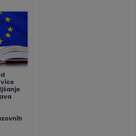
rd
rvice
jšanje
tava
a
azovnih