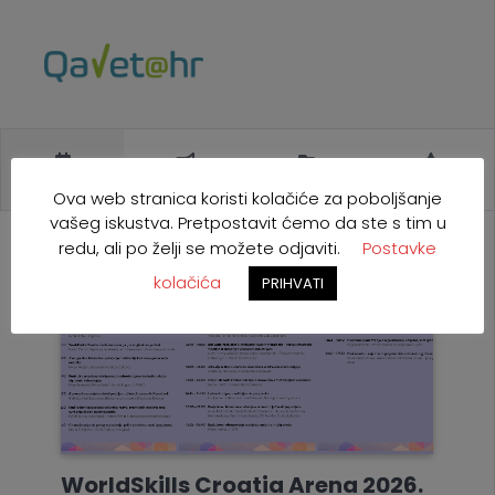
NAJAVE
POZIVI
NATJEČAJI
EU
Ova web stranica koristi kolačiće za poboljšanje
vašeg iskustva. Pretpostavit ćemo da ste s tim u
redu, ali po želji se možete odjaviti.
Postavke
kolačića
PRIHVATI
WorldSkills Croatia Arena 2026.