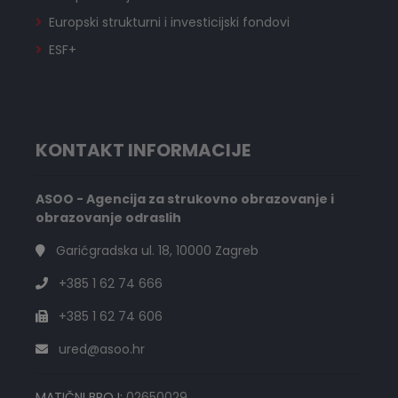
Europski strukturni i investicijski fondovi
ESF+
KONTAKT INFORMACIJE
ASOO - Agencija za strukovno obrazovanje i
obrazovanje odraslih
Garićgradska ul. 18, 10000 Zagreb
+385 1 62 74 666
+385 1 62 74 606
ured@asoo.hr
MATIČNI BROJ:
02650029