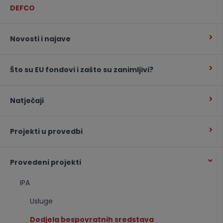
DEFCO
Novosti i najave
Što su EU fondovi i zašto su zanimljivi?
Natječaji
Projekti u provedbi
Provedeni projekti
IPA
Usluge
Dodjela bespovratnih sredstava