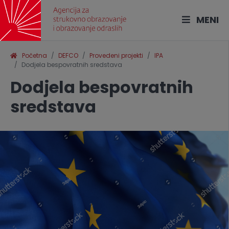
MENI
Početna
DEFCO
Provedeni projekti
IPA
Dodjela bespovratnih sredstava
Dodjela bespovratnih
sredstava