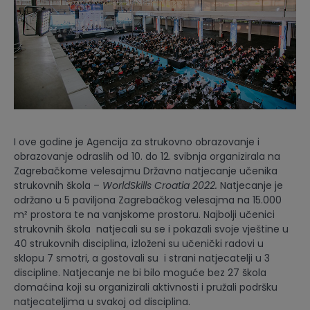
I ove godine je Agencija za strukovno obrazovanje i
obrazovanje odraslih od 10. do 12. svibnja organizirala na
Zagrebačkome velesajmu Državno natjecanje učenika
strukovnih škola –
WorldSkills Croatia 2022.
Natjecanje je
održano u 5 paviljona Zagrebačkog velesajma na 15.000
m² prostora te na vanjskome prostoru. Najbolji učenici
strukovnih škola natjecali su se i pokazali svoje vještine u
40 strukovnih disciplina, izloženi su učenički radovi u
sklopu 7 smotri, a gostovali su i strani natjecatelji u 3
discipline. Natjecanje ne bi bilo moguće bez 27 škola
domaćina koji su organizirali aktivnosti i pružali podršku
natjecateljima u svakoj od disciplina.