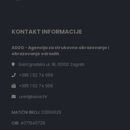
KONTAKT INFORMACIJE
ASOO - Agencija za strukovno obrazovanje i
obrazovanje odraslih
Garićgradska ul. 18, 10000 Zagreb
+385 1 62 74 666
+385 1 62 74 606
ured@asoo.hr
MATIČNI BROJ:
02650029
OIB:
40719411729