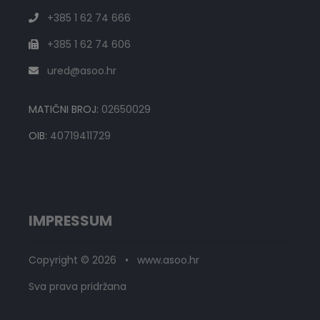
+385 1 62 74 666
+385 1 62 74 606
ured@asoo.hr
MATIČNI BROJ:
02650029
OIB:
40719411729
IMPRESSUM
Copyright © 2026 • www.asoo.hr
Sva prava pridržana