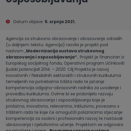
Datum objave:
5. srpnja 2021.
Agencija za strukovno obrazovanje i obrazovanje odraslih
(u daljnjem tekstu: Agencija) razvila je projekt pod
nazivom „
Modernizacija sustava strukovnog
obrazovanja i osposobljavanja“.
Projekt je financiran iz
Europskog socijalnog fonda, Operativni program
Učinkoviti
ljudski potencijali 2014. – 2020
. Cilj Projekta je razvoj
inovativnih i fleksibilnih sektorskih i strukovnih kurikuluma
temeljenih na potrebama tržišta rada te jačanje
kompetencija odgojno-obrazovnih radnika za uvođenje i
provedbu kurikuluma. Ovime bi se pridonijelo razvoju
strukovnog obrazovanja i osposobljavanja koje je
privlačno, inovativno, relevantno, inkluzivno, povezano s
tržištem rada te koje će omogućiti polaznicima stjecanje
kompetencija za osobni i profesionalni razvoj te nastavak
obrazovanja i cjeloživotno učenje. Projektom se odgovara
na prioritete i mjere
„Programa razvoja sustava