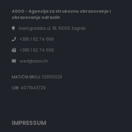
ASOO - Agencija za strukovno obrazovanje i
obrazovanje odraslih
Garićgradska ul. 18, 10000 Zagreb
+385 1 62 74 666
+385 1 62 74 606
ured@asoo.hr
MATIČNI BROJ:
02650029
OIB:
40719411729
IMPRESSUM