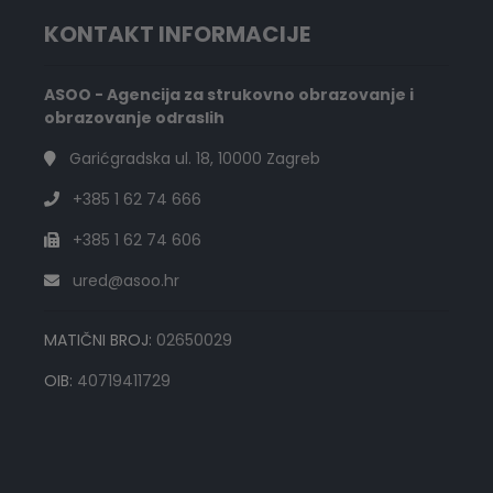
KONTAKT INFORMACIJE
ASOO - Agencija za strukovno obrazovanje i
obrazovanje odraslih
Garićgradska ul. 18, 10000 Zagreb
+385 1 62 74 666
+385 1 62 74 606
ured@asoo.hr
MATIČNI BROJ:
02650029
OIB:
40719411729