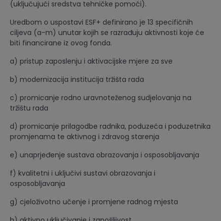
(uključujući sredstva tehničke pomoći).
Uredbom o uspostavi ESF+ definirano je 13 specifičnih
ciljeva (a-m) unutar kojih se razrađuju aktivnosti koje će
biti financirane iz ovog fonda.
a) pristup zaposlenju i aktivacijske mjere za sve
b) modernizacija institucija tržišta rada
c) promicanje rodno uravnoteženog sudjelovanja na
tržištu rada
d) promicanje prilagodbe radnika, poduzeća i poduzetnika
promjenama te aktivnog i zdravog starenja
e) unaprjeđenje sustava obrazovanja i osposobljavanja
f) kvalitetni i uključivi sustavi obrazovanja i
osposobljavanja
g) cjeloživotno učenje i promjene radnog mjesta
h) aktivno uključivanje i zapošljivost