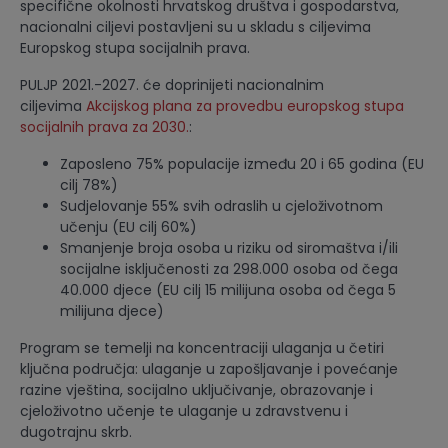
specifične okolnosti hrvatskog društva i gospodarstva,
nacionalni ciljevi postavljeni su u skladu s ciljevima
Europskog stupa socijalnih prava.
PULJP 2021.-2027. će doprinijeti nacionalnim
ciljevima
Akcijskog plana za provedbu europskog stupa
socijalnih prava za 2030.
:
Zaposleno 75% populacije između 20 i 65 godina (EU
cilj 78%)
Sudjelovanje 55% svih odraslih u cjeloživotnom
učenju (EU cilj 60%)
Smanjenje broja osoba u riziku od siromaštva i/ili
socijalne isključenosti za 298.000 osoba od čega
40.000 djece (EU cilj 15 milijuna osoba od čega 5
milijuna djece)
Program se temelji na koncentraciji ulaganja u četiri
ključna područja: ulaganje u zapošljavanje i povećanje
razine vještina, socijalno uključivanje, obrazovanje i
cjeloživotno učenje te ulaganje u zdravstvenu i
dugotrajnu skrb.