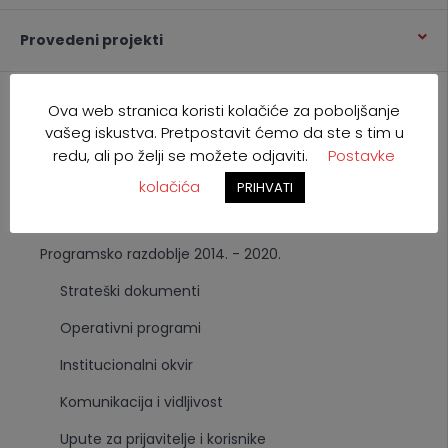
Provedeni projekti
Dokumenti
Ova web stranica koristi kolačiće za poboljšanje
vašeg iskustva. Pretpostavit ćemo da ste s tim u
Programsko razdoblje 2021. - 2027.
redu, ali po želji se možete odjaviti.
Postavke
Strateški dokumenti
kolačića
PRIHVATI
Operativni dokumenti
Programsko razdoblje 2014. - 2020.
Strateški dokumenti
Operativni programi
Institucionalni okvir
Komunikacija i vidljivost
Upute za prijavitelje i korisnike