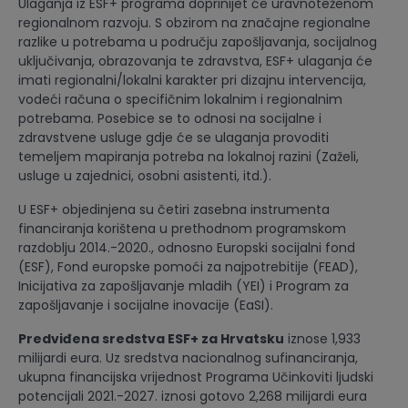
Ulaganja iz ESF+ programa doprinijet će uravnoteženom
regionalnom razvoju. S obzirom na značajne regionalne
razlike u potrebama u području zapošljavanja, socijalnog
uključivanja, obrazovanja te zdravstva, ESF+ ulaganja će
imati regionalni/lokalni karakter pri dizajnu intervencija,
vodeći računa o specifičnim lokalnim i regionalnim
potrebama. Posebice se to odnosi na socijalne i
zdravstvene usluge gdje će se ulaganja provoditi
temeljem mapiranja potreba na lokalnoj razini (Zaželi,
usluge u zajednici, osobni asistenti, itd.).
U ESF+ objedinjena su četiri zasebna instrumenta
financiranja korištena u prethodnom programskom
razdoblju 2014.-2020., odnosno Europski socijalni fond
(ESF), Fond europske pomoći za najpotrebitije (FEAD),
Inicijativa za zapošljavanje mladih (YEI) i Program za
zapošljavanje i socijalne inovacije (EaSI).
Predviđena sredstva ESF+ za Hrvatsku
iznose 1,933
milijardi eura. Uz sredstva nacionalnog sufinanciranja,
ukupna financijska vrijednost Programa Učinkoviti ljudski
potencijali 2021.-2027. iznosi gotovo 2,268 milijardi eura