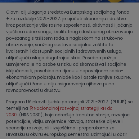
Glavni cilj ulaganja sredstava Europskog socijalnog fonda
+ za razdoblje 2021.-2027. je ojačati ekonomiju i društvo
kroz postizanje više razine zaposlenosti, aktivnosti i jačanja
vještina radne snage, kvalitetnog i dostupnog obrazovanja
povezanog s tržištem rada, s naglaskom na strukovno
obrazovanje, snažnog sustava socijalne zaštite te
kvalitetnih i dostupnih socijalnih i zdravstvenih usluga,
uključujući usluga dugotrajne skrbi. Posebna pažnja
usmjerena je na osobe u riziku od siromaštva i socijalne
isključenosti, posebice na djecu u nepovoljnom socio-
ekonomskom položaju, mlade kao i ostale ranjive skupine,
uključujući i žene u cilju osiguravanja njihove pune
ravnopravnosti u društvu.
Program Učinkoviti ljudski potencijali 2021.-2027. (PULJP) se
temelji na
Nacionalnoj razvojnoj strategiji RH do
2030.
(NRS 2030), koja određuje trenutno stanje, razvojne
potencijale, viziju, smjernice razvoja, strateške ciljeve i
scenarije razvoja, ali i izvješćima i preporukama za
Hrvatsku u okviru europskog semestra. Uzimajući u obzir