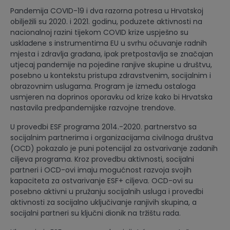
Pandemija COVID-19 i dva razorna potresa u Hrvatskoj
obilježili su 2020. i 2021. godinu, poduzete aktivnosti na
nacionalnoj razini tijekom COVID krize uspješno su
usklađene s instrumentima EU u svrhu očuvanje radnih
mjesta i zdravlja građana, ipak pretpostavlja se značajan
utjecaj pandemije na pojedine ranjive skupine u društvu,
posebno u kontekstu pristupa zdravstvenim, socijalnim i
obrazovnim uslugama. Program je između ostaloga
usmjeren na doprinos oporavku od krize kako bi Hrvatska
nastavila predpandemijske razvojne trendove.
U provedbi ESF programa 2014.-2020. partnerstvo sa
socijalnim partnerima i organizacijama civilnoga društva
(OCD) pokazalo je puni potencijal za ostvarivanje zadanih
ciljeva programa. Kroz provedbu aktivnosti, socijalni
partneri i OCD-ovi imaju mogućnost razvoja svojih
kapaciteta za ostvarivanje ESF+ ciljeva. OCD-ovi su
posebno aktivni u pružanju socijalnih usluga i provedbi
aktivnosti za socijalno uključivanje ranjivih skupina, a
socijalni partneri su ključni dionik na tržištu rada.