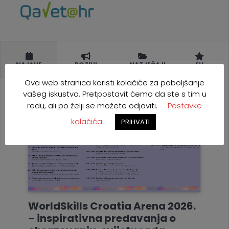
NAJAVE
POZIVI
NATJEČAJI
EU
Ova web stranica koristi kolačiće za poboljšanje
vašeg iskustva. Pretpostavit ćemo da ste s tim u
redu, ali po želji se možete odjaviti.
Postavke
kolačića
PRIHVATI
WorldSkills Croatia Arena 2026.
– inspirativna predavanja o