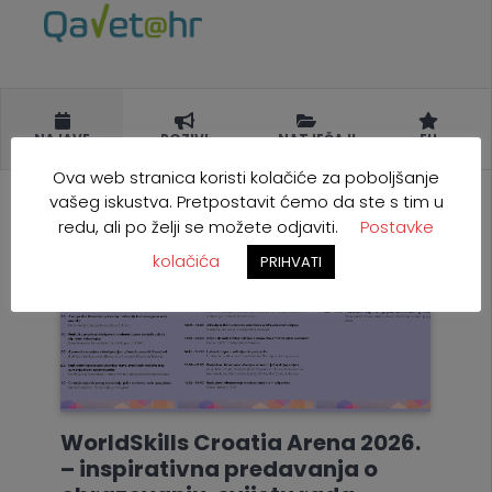
NAJAVE
POZIVI
NATJEČAJI
EU
Ova web stranica koristi kolačiće za poboljšanje
vašeg iskustva. Pretpostavit ćemo da ste s tim u
redu, ali po želji se možete odjaviti.
Postavke
kolačića
PRIHVATI
WorldSkills Croatia Arena 2026.
– inspirativna predavanja o